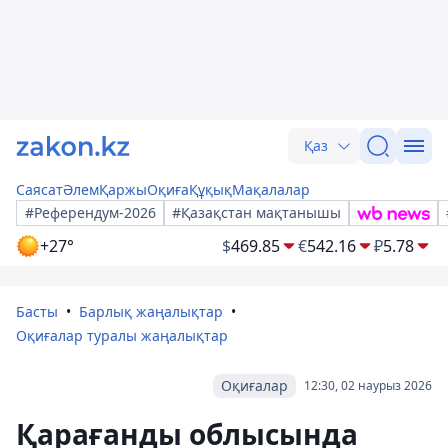
Қаз
Саясат
Әлем
Қаржы
Оқиға
Құқық
Мақалалар
#Референдум-2026
#Қазақстан мақтанышы
+27°
$
469.85
€
542.16
₽
5.78
Басты
Барлық жаңалықтар
Оқиғалар туралы жаңалықтар
Оқиғалар
12:30, 02 наурыз 2026
Қарағанды облысында