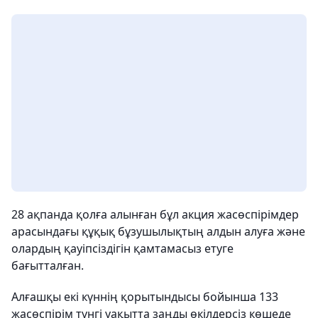
28 ақпанда қолға алынған бұл акция жасөспірімдер
арасындағы құқық бұзушылықтың алдын алуға және
олардың қауіпсіздігін қамтамасыз етуге
бағытталған.
Алғашқы екі күннің қорытындысы бойынша 133
жасөспірім түнгі уақытта заңды өкілдерсіз көшеде