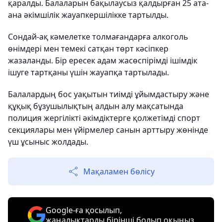
қаралды. Балаларын бақылаусыз қалдырған 25 ата-
ана әкімшілік жауапкершілікке тартылды.
Сондай-ақ кәмелетке толмағандарға алкоголь
өнімдері мен темекі сатқан төрт кәсіпкер
жазаланды. Бір ересек адам жасөспірімді ішімдік
ішуге тартқаны үшін жауапқа тартылады.
Балалардың бос уақытын тиімді ұйымдастыру және
құқық бұзушылықтың алдын алу мақсатында
полиция жергілікті әкімдіктерге қолжетімді спорт
секциялары мен үйірмелер санын арттыру жөнінде
үш ұсыныс жолдады.
Мақаламен бөлісу
Google-ға қосылып,
жаңалықтарды бірінші болып оқыңыз