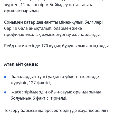
жүрген. 11 жасөспірім Бейімдеу орталығына
орналастырылды.
Сонымен қатар девиантты мінез-құлық белгілері
бар 19 бала анықталып, олармен жеке
профилактикалық жұмыс жүргізу жоспарланды.
Рейд нәтижесінде 170 құқық бұзушылық анықталды.
Атап айтқанда:
балалардың түнгі уақытта үйден тыс жерде
жүруінің 127 фактісі;
жасөспірімдердің ойын-сауық орындарында
болуының 6 фактісі тіркелді.
Тексеру барысында ересектердің де жауапкершілігі