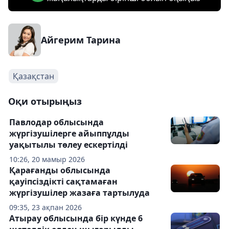
Айгерим Тарина
Қазақстан
Оқи отырыңыз
Павлодар облысында
жүргізушілерге айыппұлды
уақытылы төлеу ескертілді
10:26, 20 мамыр 2026
Қарағанды облысында
қауіпсіздікті сақтамаған
жүргізушілер жазаға тартылуда
09:35, 23 ақпан 2026
Атырау облысында бір күнде 6