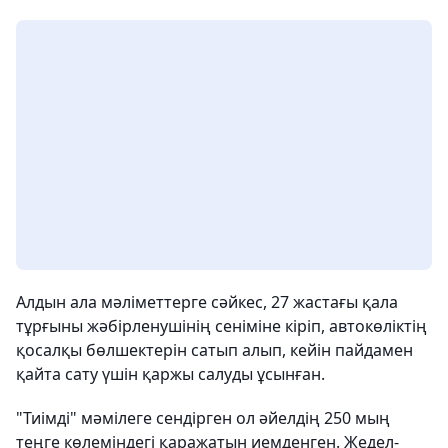
Алдын ала мәліметтерге сәйкес, 27 жастағы қала
тұрғыны жәбірленушінің сеніміне кіріп, автокөліктің
қосалқы бөлшектерін сатып алып, кейін пайдамен
қайта сату үшін қаржы салуды ұсынған.
"Тиімді" мәмілеге сендірген ол әйелдің 250 мың
теңге көлеміндегі қаражатын иемденген. Жедел-