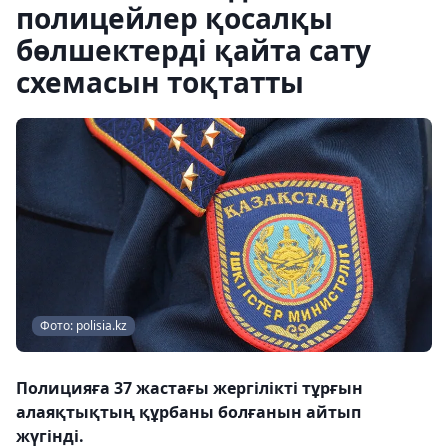
полицейлер қосалқы
бөлшектерді қайта сату
схемасын тоқтатты
Фото: polisia.kz
Полицияға 37 жастағы жергілікті тұрғын
алаяқтықтың құрбаны болғанын айтып
жүгінді.