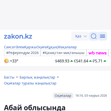
Қаз
Саясат
Әлем
Қаржы
Оқиға
Құқық
Мақалалар
#Референдум-2026
#Қазақстан мақтанышы
+33°
$
469.93
€
541.64
₽
5.71
Басты
Барлық жаңалықтар
Оқиғалар туралы жаңалықтар
Оқиғалар
16:16, 03 наурыз 2026
Абай облысында