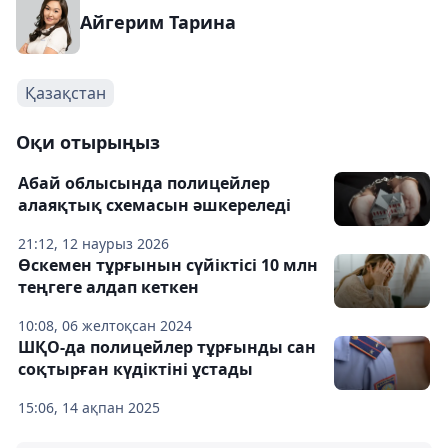
Айгерим Тарина
Қазақстан
Оқи отырыңыз
Абай облысында полицейлер
алаяқтық схемасын әшкереледі
21:12, 12 наурыз 2026
Өскемен тұрғынын сүйіктісі 10 млн
теңгеге алдап кеткен
10:08, 06 желтоқсан 2024
ШҚО-да полицейлер тұрғынды сан
соқтырған күдіктіні ұстады
15:06, 14 ақпан 2025