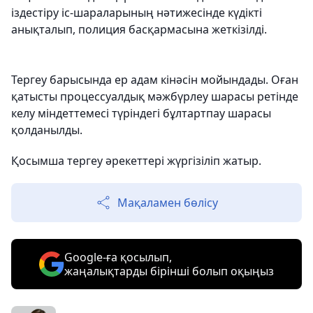
іздестіру іс-шараларының нәтижесінде күдікті
анықталып, полиция басқармасына жеткізілді.
Тергеу барысында ер адам кінәсін мойындады. Оған
қатысты процессуалдық мәжбүрлеу шарасы ретінде
келу міндеттемесі түріндегі бұлтартпау шарасы
қолданылды.
Қосымша тергеу әрекеттері жүргізіліп жатыр.
Мақаламен бөлісу
Google-ға қосылып,
жаңалықтарды бірінші болып оқыңыз