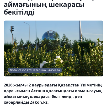
аймағының шекарасы
бекітілді
Фото: Zakon.kz/Екатерина Елисеева
2026 жылғы 2 наурыздағы Қазақстан Үкіметінің
қаулысымен Астана қаласындағы орман-сауық
аймағының шекарасы белгіленді, деп
хабарлайды Zakon.kz.