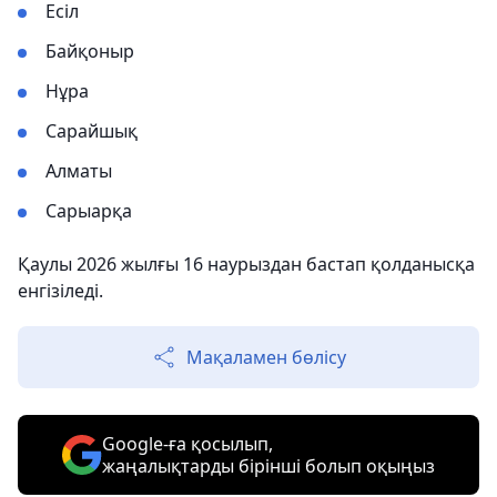
Есіл
Байқоныр
Нұра
Сарайшық
Алматы
Сарыарқа
Қаулы 2026 жылғы 16 наурыздан бастап қолданысқа
енгізіледі.
Мақаламен бөлісу
Google-ға қосылып,
жаңалықтарды бірінші болып оқыңыз