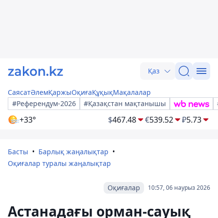
Қаз
Саясат
Әлем
Қаржы
Оқиға
Құқық
Мақалалар
#Референдум-2026
#Қазақстан мақтанышы
+33°
$
467.48
€
539.52
₽
5.73
Басты
Барлық жаңалықтар
Оқиғалар туралы жаңалықтар
Оқиғалар
10:57, 06 наурыз 2026
Астанадағы орман-сауық