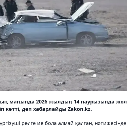
ың маңында 2026 жылдың 14 наурызында жол
п кетті, деп хабарлайды Zakon.kz.
жүргізуші рөлге ие бола алмай қалған, нәтижесінде