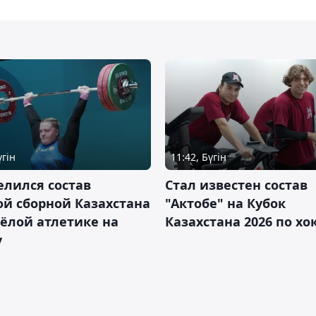
үгін
11:42, Бүгін
лился состав
Стал известен состав
й сборной Казахстана
"Актобе" на Кубок
ёлой атлетике на
Казахстана 2026 по х
у