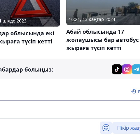
16:21, 13 қаңтар 2024
24 шілде 2023
Абай облысында 17
дар облысында екі
жолаушысы бар автобус
жыраға түсіп кетті
жыраға түсіп кетті
абардар болыңыз:
Пікір жаз