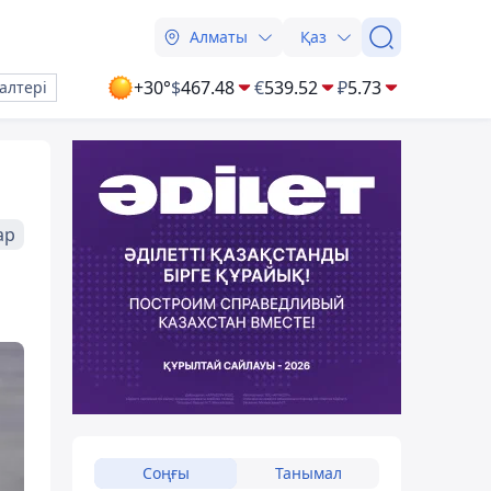
Алматы
Қаз
+30°
$
467.48
€
539.52
₽
5.73
алтері
ар
Соңғы
Танымал