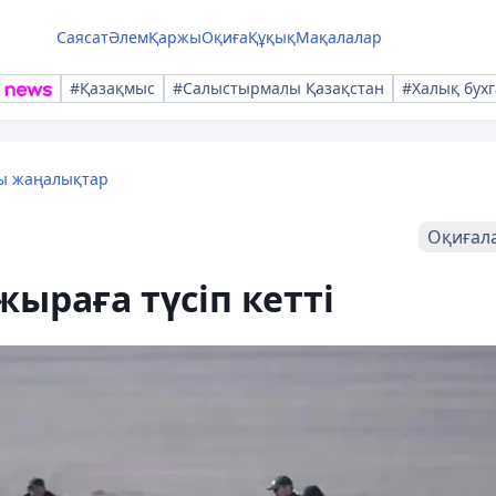
Саясат
Әлем
Қаржы
Оқиға
Құқық
Мақалалар
#Қазақмыс
#Салыстырмалы Қазақстан
#Халық бухг
лы жаңалықтар
Оқиғал
ыраға түсіп кетті