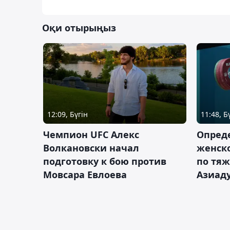
Оқи отырыңыз
12:09, Бүгін
11:48, Б
Чемпион UFC Алекс
Опреде
Волкановски начал
женско
подготовку к бою против
по тяж
Мовсара Евлоева
Азиад