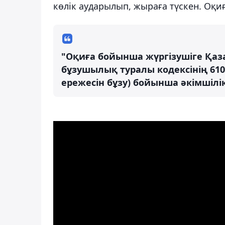
көлік аударылып, жыраға түскен. Оқи
"Оқиға бойынша жүргізушіге Қаз
бұзушылық туралы кодексінің 610
ережесін бұзу) бойынша әкімшілік