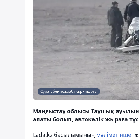
Сурет: бейнежазба скриншоты
Маңғыстау облысы Таушық ауылын
апаты болып, автокөлік жыраға түсі
Lada.kz басылымының
мәліметінше
, 