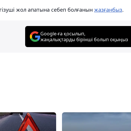
ргізуші жол апатына себеп болғанын
жазғанбыз
.
Google-ға қосылып,
жаңалықтарды бірінші болып оқыңыз