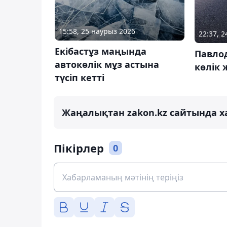
15:58, 25 наурыз 2026
22:37, 
Екібастұз маңында
Павло
автокөлік мұз астына
көлік 
түсіп кетті
Жаңалықтан zakon.kz сайтында х
Пікірлер
0