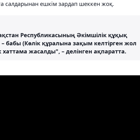
ға салдарынан ешкім зардап шеккен жоқ.
ақстан Республикасының Әкімшілік құқық
 – бабы (Көлік құралына зақым келтірген жол
 хаттама жасалды", – делінген ақпаратта.