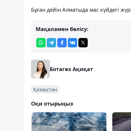
Бұған дейін Алматыда мас күйдегі жү
Мақаламен бөлісу:
Ботагөз Ақиқат
Қазақстан
Оқи отырыңыз