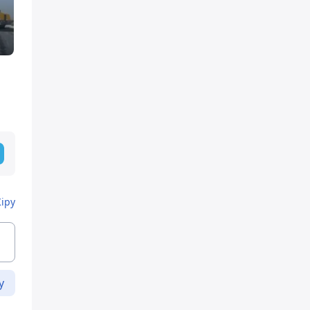
Кіру
у