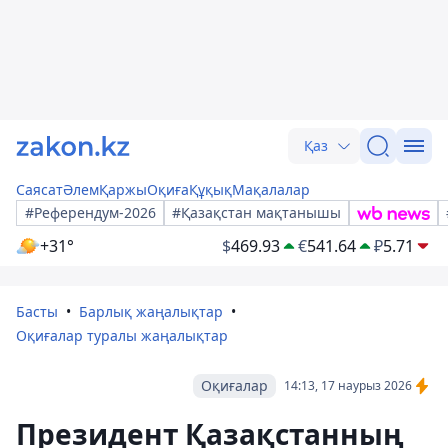
Қаз
Саясат
Әлем
Қаржы
Оқиға
Құқық
Мақалалар
#Референдум-2026
#Қазақстан мақтанышы
+31°
$
469.93
€
541.64
₽
5.71
Басты
Барлық жаңалықтар
Оқиғалар туралы жаңалықтар
Оқиғалар
14:13, 17 наурыз 2026
Президент Қазақстанның