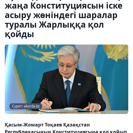
жаңа Конституциясын іске
асыру жөніндегі шаралар
туралы Жарлыққа қол
қойды
Сурет: akorda.kz
Қасым-Жомарт Тоқаев Қазақстан
Республикасының Конституциясына қол қойып,