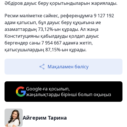
Әбдіров дауыс беру қорытындыларын жариялады.
Ресми мәліметке сәйкес, референдумға 9 127 192
адам қатысып, бұл дауыс беру құқығына ие
азаматтардың 73,12%-ын құрады. Ал жаңа
Конституцияны қабылдауды қолдап дауыс
бергендер саны 7 954 667 адамға жетіп,
қатысушылардың 87,15%-ын құрады.
Мақаламен бөлісу
Google-ға қосылып,
жаңалықтарды бірінші болып оқыңыз
Айгерим Тарина