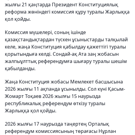
жылғы 21 қаңтарда Президент Конституциялық
реформа жөніндегі комиссия құру туралы Жарлыққа
қол қойды.
Комиссия мүшелері, соның ішінде
қазақстандықтардан түскен ұсыныстарды талқылай
келе, жаңа Конституция қабылдау қажеттігі туралы
қорытындыға келді. Сондай-ақ Ата заң жобасын
жалпыұлттық референдумға шығару туралы шешім
қабылданды.
Жаңа Конституция жобасы Мемлекет басшысына
2026 жылғы 11 ақпанда ұсынылды. Сол күні Қасым-
Жомарт Тоқаев 2026 жылғы 15 наурызда
республикалық референдум өткізу туралы
Жарлыққа қол қойды.
2026 жылғы 17 наурызда таңертең Орталық
референдум комиссиясының төрағасы Нұрлан