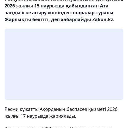
2026 жылғы 15 наурызда қабылданған Ата
заңды іске асыру жөніндегі шаралар туралы
Жарлықты бекітті, деп хабарлайды Zakon.kz.
Ресми құжатты Ақорданың баспасөз қызметі 2026
жылғы 17 наурызда жариялады.