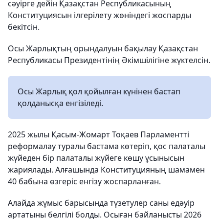
сәуірге дейін Қазақстан Республикасының
Конституциясын ілгерілету жөніндегі жоспарды
бекітсін.
Осы Жарлықтың орындалуын бақылау Қазақстан
Республикасы Президентінің Әкімшілігіне жүктелсін.
Осы Жарлық қол қойылған күнінен бастап
қолданысқа енгізіледі.
2025 жылы Қасым-Жомарт Тоқаев Парламентті
реформалау туралы бастама көтеріп, қос палаталы
жүйеден бір палаталы жүйеге көшу ұсынысын
жариялады. Алғашында Конституцияның шамамен
40 бабына өзгеріс енгізу жоспарланған.
Алайда жұмыс барысында түзетулер саны едәуір
артатыны белгілі болды. Осыған байланысты 2026