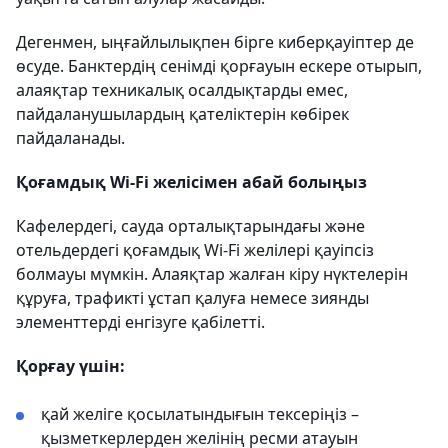
Дегенмен, ыңғайлылықпен бірге киберқауіптер де
өсуде. Банктердің сенімді қорғауын ескере отырып,
алаяқтар техникалық осалдықтарды емес,
пайдаланушылардың қателіктерін көбірек
пайдаланады.
Қоғамдық Wi-Fi желісімен абай болыңыз
Кафелердегі, сауда орталықтарындағы және
отельдердегі қоғамдық Wi-Fi желілері қауіпсіз
болмауы мүмкін. Алаяқтар жалған кіру нүктелерін
құруға, трафикті ұстап қалуға немесе зиянды
элементтерді енгізуге қабілетті.
Қорғау үшін:
қай желіге қосылатындығын тексеріңіз –
қызметкерлерден желінің ресми атауын