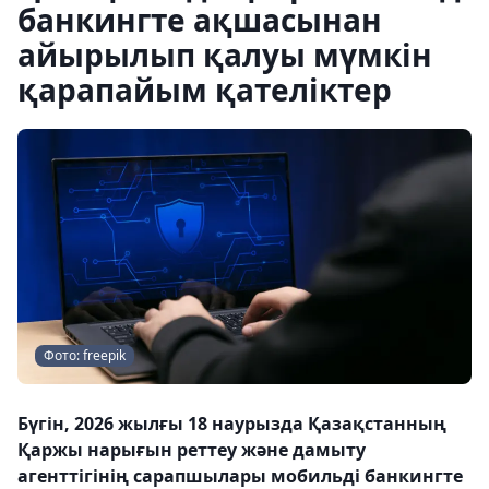
банкингте ақшасынан
айырылып қалуы мүмкін
қарапайым қателіктер
Фото: freepik
Бүгін, 2026 жылғы 18 наурызда Қазақстанның
Қаржы нарығын реттеу және дамыту
агенттігінің сарапшылары мобильді банкингте