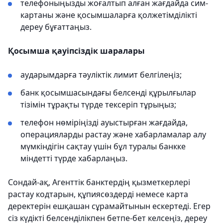
телефоныңызды жоғалтып алған жағдайда сим-
картаны және қосымшаларға қолжетімділікті
дереу бұғаттаңыз.
Қосымша қауіпсіздік шаралары
аударымдарға тәуліктік лимит белгілеңіз;
банк қосымшасындағы белсенді құрылғылар
тізімін тұрақты түрде тексеріп тұрыңыз;
телефон нөміріңізді ауыстырған жағдайда,
операцияларды растау және хабарламалар алу
мүмкіндігін сақтау үшін бұл туралы банкке
міндетті түрде хабарлаңыз.
Сондай-ақ, Агенттік банктердің қызметкерлері
растау кодтарын, құпиясөздерді немесе карта
деректерін ешқашан сұрамайтынын ескертеді. Егер
сіз күдікті белсенділікпен бетпе-бет келсеңіз, дереу