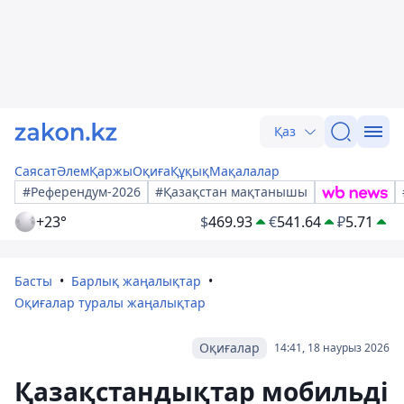
Қаз
Саясат
Әлем
Қаржы
Оқиға
Құқық
Мақалалар
#Референдум-2026
#Қазақстан мақтанышы
+23°
$
469.93
€
541.64
₽
5.71
Басты
Барлық жаңалықтар
Оқиғалар туралы жаңалықтар
Оқиғалар
14:41, 18 наурыз 2026
Қазақстандықтар мобильді