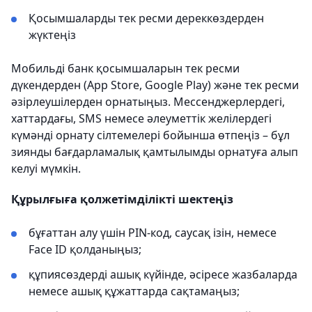
Қосымшаларды тек ресми дереккөздерден
жүктеңіз
Мобильді банк қосымшаларын тек ресми
дүкендерден (App Store, Google Play) және тек ресми
әзірлеушілерден орнатыңыз. Мессенджерлердегі,
хаттардағы, SMS немесе әлеуметтік желілердегі
күмәнді орнату сілтемелері бойынша өтпеңіз – бұл
зиянды бағдарламалық қамтылымды орнатуға алып
келуі мүмкін.
Құрылғыға қолжетімділікті шектеңіз
бұғаттан алу үшін PIN-код, саусақ ізін, немесе
Face ID қолданыңыз;
құпиясөздерді ашық күйінде, әсіресе жазбаларда
немесе ашық құжаттарда сақтамаңыз;