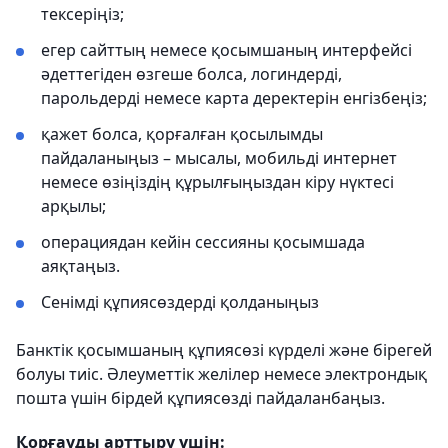
тексеріңіз;
егер сайттың немесе қосымшаның интерфейсі
әдеттегіден өзгеше болса, логиндерді,
парольдерді немесе карта деректерін енгізбеңіз;
қажет болса, қорғалған қосылымды
пайдаланыңыз – мысалы, мобильді интернет
немесе өзіңіздің құрылғыңыздан кіру нүктесі
арқылы;
операциядан кейін сессияны қосымшада
аяқтаңыз.
Сенімді құпиясөздерді қолданыңыз
Банктік қосымшаның құпиясөзі күрделі және бірегей
болуы тиіс. Әлеуметтік желілер немесе электрондық
пошта үшін бірдей құпиясөзді пайдаланбаңыз.
Қорғауды арттыру үшін: