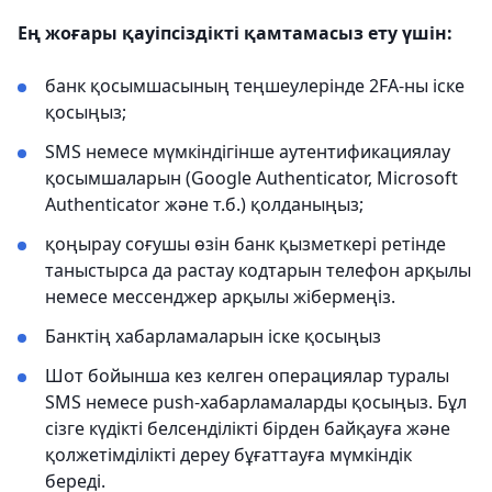
Ең жоғары қауіпсіздікті қамтамасыз ету үшін:
банк қосымшасының теңшеулерінде 2FA-ны іске
қосыңыз;
SMS немесе мүмкіндігінше аутентификациялау
қосымшаларын (Google Authenticator, Microsoft
Authenticator және т.б.) қолданыңыз;
қоңырау соғушы өзін банк қызметкері ретінде
таныстырса да растау кодтарын телефон арқылы
немесе мессенджер арқылы жібермеңіз.
Банктің хабарламаларын іске қосыңыз
Шот бойынша кез келген операциялар туралы
SMS немесе push-хабарламаларды қосыңыз. Бұл
сізге күдікті белсенділікті бірден байқауға және
қолжетімділікті дереу бұғаттауға мүмкіндік
береді.