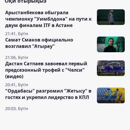
Оқи отырыңыз
Арыстанбекова обыграла
чемпионку "Уимблдона" на пути к
двум финалам ITF в Астане
21:41, Бүгін
Самат Смаков официально
возглавил "Атырау"
21:06, Бүгін
Дастан Сатпаев завоевал первый
предсезонный трофей с "Челси"
(видео)
20:41, Бүгін
"Ордабасы" разгромил "Жетысу" в
гостях и укрепил лидерство в КПЛ
20:03, Бүгін