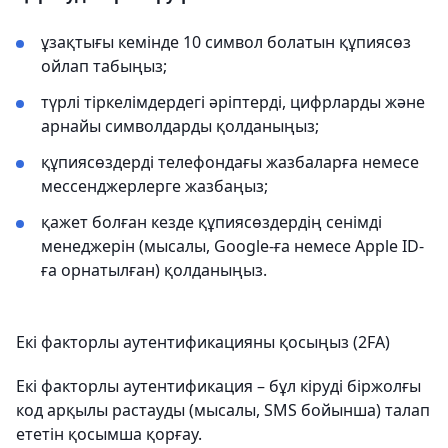
ұзақтығы кемінде 10 символ болатын құпиясөз
ойлап табыңыз;
түрлі тіркелімдердегі әріптерді, цифрларды және
арнайы символдарды қолданыңыз;
құпиясөздерді телефондағы жазбаларға немесе
мессенджерлерге жазбаңыз;
қажет болған кезде құпиясөздердің сенімді
менеджерін (мысалы, Google-ға немесе Apple ID-
ға орнатылған) қолданыңыз.
Екі факторлы аутентификацияны қосыңыз (2FA)
Екі факторлы аутентификация – бұл кіруді біржолғы
код арқылы растауды (мысалы, SMS бойынша) талап
ететін қосымша қорғау.