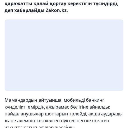
қаражатты қалай қорғау керектігін түсіндірді,
деп хабарлайды Zakon.kz.
Мамандардың айтуынша, мобильді банкинг
күнделікті өмірдің ажырамас бөлігіне айналды:
пайдаланушылар шоттарын төлейді, ақша аударады
және әлемнің кез келген нүктесінен кез келген
уақытта сатып алулар жасайды.