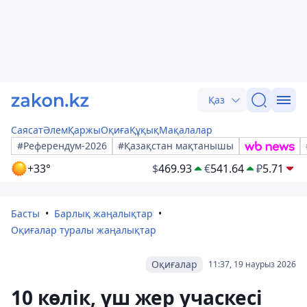
Қаз
Саясат
Әлем
Қаржы
Оқиға
Құқық
Мақалалар
#Референдум-2026
#Қазақстан мақтанышы
+33°
$
469.93
€
541.64
₽
5.71
Басты
Барлық жаңалықтар
Оқиғалар туралы жаңалықтар
Оқиғалар
11:37, 19 наурыз 2026
10 көлік, үш жер учаскесі