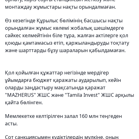
монтаждау жұмыстары нақты орындалмаған.
Өз кезегінде Құрылыс бөлімінің басшысы нақты
орындалған жұмыс көлемі жобалық шешімдерге
сәйкес келмейтінін біле тұра, жалған актілерге қол
қоюды қамтамасыз етіп, қаржыландыруды тоқтату
және шарттарды бұзу шараларын қабылдамаған.
Қол қойылған құжаттар негізінде мердігер
ұйымдарға бюджет қаражаты аударылып, кейін
оларды заңдастыру мақсатында қаражат
"MAZHERUS" ЖШС және "Tamila Invest" ЖШС арқылы
қайта бөлінген.
Мемлекетке келтірілген залал 160 млн теңгеден
асты.
Сот санкциясымен күдіктілердің мүлкіне, оның