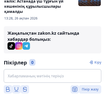
көлік: Астанада үш тұрғын үй
кешенінің құрылысшылары
қамалды
13:28, 26 ақпан 2026
Жаңалықтан zakon.kz сайтында
хабардар болыңыз:
Пікірлер
0
Кіру
Пікір жазу