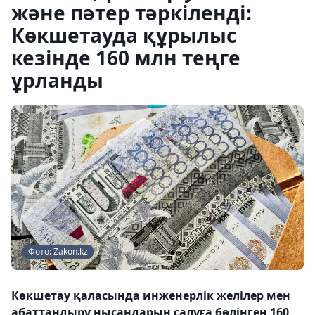
және пәтер тәркіленді:
Көкшетауда құрылыс
кезінде 160 млн теңге
ұрланды
Фото: Zakon.kz
Көкшетау қаласында инженерлік желілер мен
абаттандыру нысандарын салуға бөлінген 160