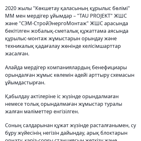
2020 жылы "Көкшетау қаласының құрылыс бөлімі"
ММ мен мердігер ұйымдар – "TAU PROJEKT" ЖШС
және "СЭМ-СтройЭнергоМонтаж" ЖШС арасында
бекітілген жобалық-сметалық құжаттама аясында
құрылыс-монтаж жұмыстарын орындау және
техникалық қадағалау жөнінде келісімшарттар
жасалған.
Алайда мердігер компаниялардың бенефициары
орындалған жұмыс көлемін әдейі арттыру схемасын
ұйымдастырған.
Қабылдау актілеріне іс жүзінде орындалмаған
немесе толық орындалмаған жұмыстар туралы
жалған мәліметтер енгізілген.
Соның салдарынан құжат жүзінде расталғанымен, су
бұру жүйесінің негізін дайындау, арық блоктарын
орнату, кәріз-сорғы станциясын жеткізу және