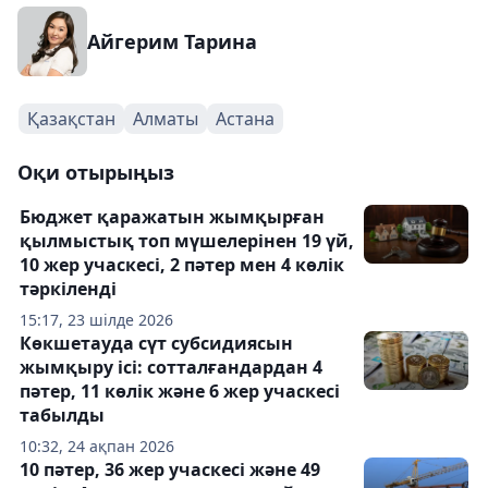
Айгерим Тарина
Қазақстан
Алматы
Астана
Оқи отырыңыз
Бюджет қаражатын жымқырған
қылмыстық топ мүшелерінен 19 үй,
10 жер учаскесі, 2 пәтер мен 4 көлік
тәркіленді
15:17, 23 шілде 2026
Көкшетауда сүт субсидиясын
жымқыру ісі: сотталғандардан 4
пәтер, 11 көлік және 6 жер учаскесі
табылды
10:32, 24 ақпан 2026
10 пәтер, 36 жер учаскесі және 49