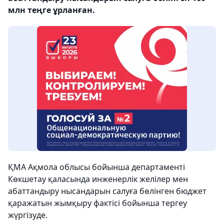
млн теңге ұрланған.
ҚМА Ақмола облысы бойынша департаменті
Көкшетау қаласында инженерлік желілер мен
абаттандыру нысандарын салуға бөлінген бюджет
қаражатын жымқыру фактісі бойынша тергеу
жүргізуде.