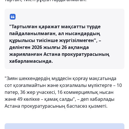
"Тартылған қаражат мақсатты түрде
пайдаланылмаған, ал нысандардың
құрылысы тиісінше жүргізілмеген", –
делінген 2026 жылғы 26 ақпанда
жарияланған Астана прокуратурасының
хабарламасында.
"Зиян шеккендердің мүддесін қорғау мақсатында
сот қозғалмайтын және қозғалмалы мүліктерге – 10
пәтер, 36 жер учаскесі, 16 коммерциялық нысан
және 49 көлікке – қамақ салды", – деп хабарлады
Астана прокуратурасының баспасөз қызметі.