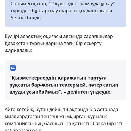
Сонымен қатар, 12 күдіктіден "қамауда ұстау"
түріндегі бұлтартпау шарасы қолданылғаны
белгілі болды.
Бұл ірі алаяқтық оқиғасы аясында сарапшылар
Қазақстан тұрғындарына тағы бір ескерту
жариялады:
"Қызметкерлердің қаражатын тартуға
рұқсаты бар-жоғын тексермей, пәтер сатып
алуды ұсынбаймыз", – делінген үндеуде.
Айта кетейік, бұған дейін 13 ақпанда біз Астанада
миллиардтаған теңгені жымқырған құрылыс
компаниясының басшысына қатысты басқа бір істі
хабарлаған едік.