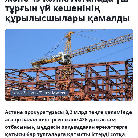
тұрғын үй кешенінің
құрылысшылары қамалды
Фото: Zakon.kz/Павел Михеев
Астана прокуратурасы 8,2 млрд теңге көлемінде
аса ірі залал келтірген және 426-дан астам
отбасының мүддесін зақымдаған әрекеттерге
қатысы бар тұлғаларға қатысты істерді сотқа