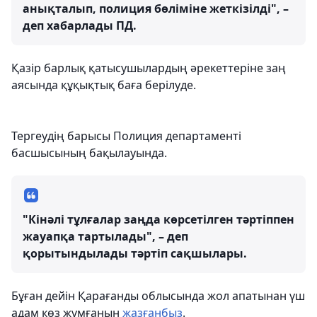
анықталып, полиция бөліміне жеткізілді", –
деп хабарлады ПД.
Қазір барлық қатысушылардың әрекеттеріне заң
аясында құқықтық баға берілуде.
Тергеудің барысы Полиция департаменті
басшысының бақылауында.
"Кінәлі тұлғалар заңда көрсетілген тәртіппен
жауапқа тартылады", – деп
қорытындылады тәртіп сақшылары.
Бұған дейін Қарағанды облысында жол апатынан үш
адам көз жұмғанын
жазғанбыз
.