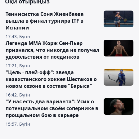
Оқи отырыңыз
Теннисистка Соня Жиенбаева
вышла в финал турнира ITF в
Испании
17:43, Бүгін
Легенда ММА Жорж Сен-Пьер
признался, что никогда не получал
удовольствия от поединков
17:21, Бүгін
"Цель - плей-офф": звезда
казахстанского хоккея Шестаков о
новом сезоне в составе "Барыса"
16:42, Бүгін
"У нас есть два варианта": Усик о
потенциальном своём сопернике в
прощальном бою в карьере
15:57, Бүгін