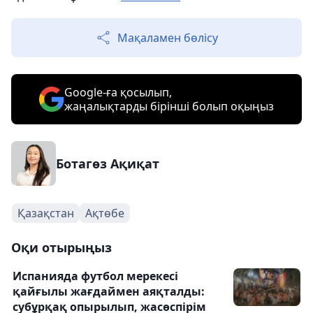
Мақаламен бөлісу
Google-ға қосылып,
жаңалықтарды бірінші болып оқыңыз
Ботагөз Ақиқат
Қазақстан
Ақтөбе
Оқи отырыңыз
Испанияда футбол мерекесі
қайғылы жағдаймен аяқталды:
субұрқақ опырылып, жасөспірім