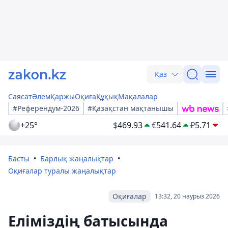
Қаз
Саясат
Әлем
Қаржы
Оқиға
Құқық
Мақалалар
#Референдум-2026
#Қазақстан мақтанышы
+25°
$
469.93
€
541.64
₽
5.71
Басты
Барлық жаңалықтар
Оқиғалар туралы жаңалықтар
Оқиғалар
13:32, 20 наурыз 2026
Еліміздің батысында