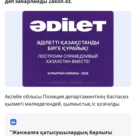
деп хабарлайды Zakon.kz.
Ақтөбе облысы Полиция департаментінің баспасөз
қызметі мәлімдегендей, қылмыстық іс қозғалды.
"Жанжалға қатысушылардың барлығы