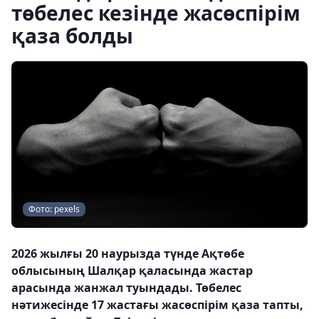
төбелес кезінде жасөспірім
қаза болды
Фото: pexels
2026 жылғы 20 наурызда түнде Ақтөбе
облысының Шалқар қаласында жастар
арасында жанжал туындады. Төбелес
нәтижесінде 17 жастағы жасөспірім қаза тапты,