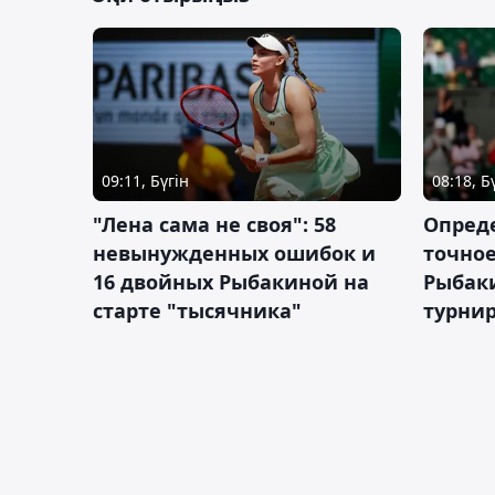
09:11, Бүгін
08:18, Б
"Лена сама не своя": 58
Опред
невынужденных ошибок и
точное
16 двойных Рыбакиной на
Рыбаки
старте "тысячника"
турнир