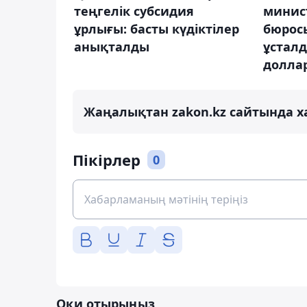
теңгелік субсидия
минис
ұрлығы: басты күдіктілер
бюрос
анықталды
ұстал
доллар
Жаңалықтан zakon.kz сайтында х
Пікірлер
0
Оқи отырыңыз