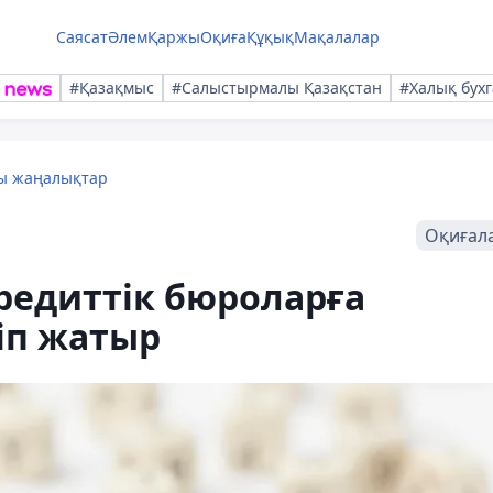
Саясат
Әлем
Қаржы
Оқиға
Құқық
Мақалалар
#Қазақмыс
#Салыстырмалы Қазақстан
#Халық бухг
лы жаңалықтар
Оқиғал
кредиттік бюроларға
іп жатыр