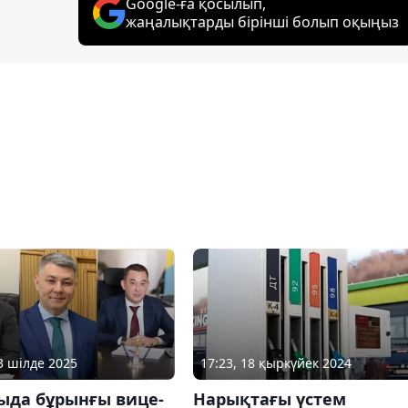
Google-ға қосылып,
жаңалықтарды бірінші болып оқыңыз
03 шілде 2025
17:23, 18 қыркүйек 2024
ыда бұрынғы вице-
Нарықтағы үстем