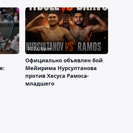
07:23, Бүгін
Официально объявлен бой
е:
Мейирима Нурсултанова
против Хесуса Рамоса-
младшего