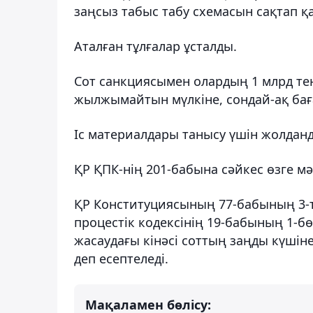
заңсыз табыс табу схемасын сақтап қа
Аталған тұлғалар ұсталды.
Сот санкциясымен олардың 1 млрд т
жылжымайтын мүлкіне, сондай-ақ ба
Іс материалдары танысу үшін жолдан
ҚР ҚПК-нің 201-бабына сәйкес өзге мә
ҚР Конституциясының 77-бабының 3-
процестік кодексінің 19-бабының 1-б
жасаудағы кінәсі соттың заңды күшіне 
деп есептеледі.
Мақаламен бөлісу: