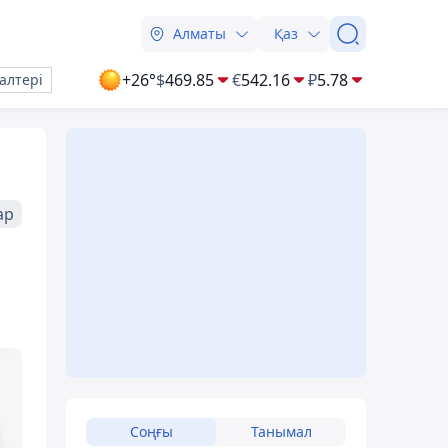
Алматы
Қаз
+26°
$
469.85
€
542.16
₽
5.78
алтері
ар
Соңғы
Танымал