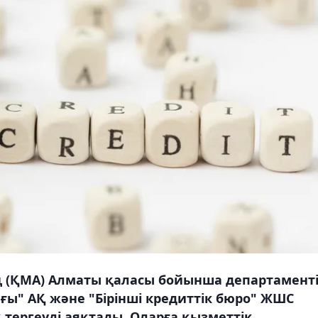
ң (ҚМА) Алматы қаласы бойынша департамент
ғы" АҚ және "Бірінші кредиттік бюро" ЖШС
ергеуді аяқтады. Оларға қызметтік