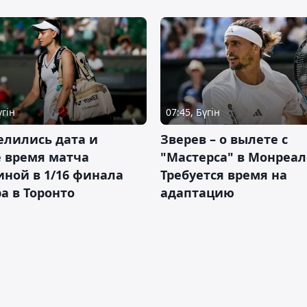
үгін
07:45, Бүгін
елились дата и
Зверев – о вылете с
 время матча
"Мастерса" в Монреал
ной в 1/16 финала
Требуется время на
а в Торонто
адаптацию