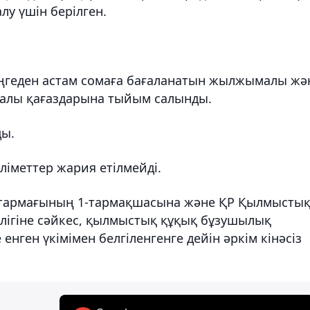
лу үшін берілген.
еңгеден астам сомаға бағаланатын жылжымалы жә
ғалы қағаздарына тыйым салынды.
ды.
ліметтер жария етілмейді.
тармағының 1-тармақшасына және ҚР Қылмыстық
өлігіне сәйкес, қылмыстық құқық бұзушылық
енген үкімімен белгіленгенге дейін әркім кінәсіз