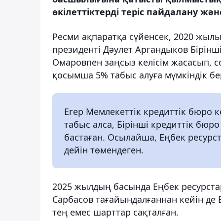
өкілеттіктерді теріс пайдалану және
Ресми ақпаратқа сүйенсек, 2020 жыл
президенті Дәулет Аргандыков Бірінш
Омаровпен заңсыз келісім жасасып, с
қосымша 5% табыс алуға мүмкіндік бе
Егер Мемлекеттік кредиттік бюро 
табыс алса, Бірінші кредиттік бюр
бастаған. Осылайша, Еңбек ресурс
дейін төмендеген.
2025 жылдың басында Еңбек ресурст
Сарбасов тағайындалғаннан кейін де 
тең емес шарттар сақталған.