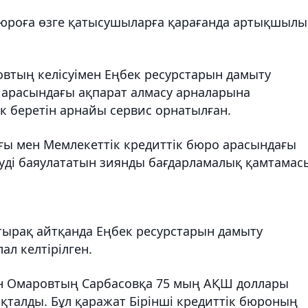
 бюроға өзге қатысушыларға қарағанда артықшылы
овтың келісуімен Еңбек ресурстарын дамыту
о арасындағы ақпарат алмасу арналарына
к беретін арнайы сервис орнатылған.
ғы мен Мемлекеттік кредиттік бюро арасындағы
еуді баяулататын зиянды бағдарламалық қамтамас
ырақ айтқанда Еңбек ресурстарын дамыту
ал келтірілген.
н Омаровтың Сарбасовқа 75 мың АҚШ доллары
ықталды. Бұл қаражат Бірінші кредиттік бюроның