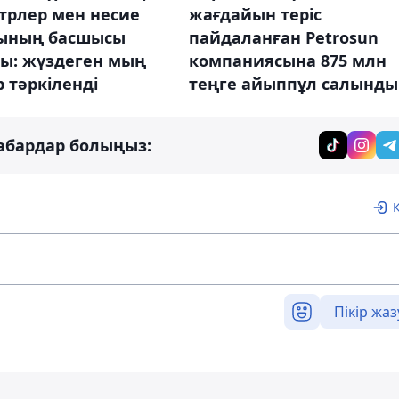
трлер мен несие
жағдайын теріс
ының басшысы
пайдаланған Petrosun
ды: жүздеген мың
компаниясына 875 млн
 тәркіленді
теңге айыппұл салынды
абардар болыңыз:
Пікір жаз