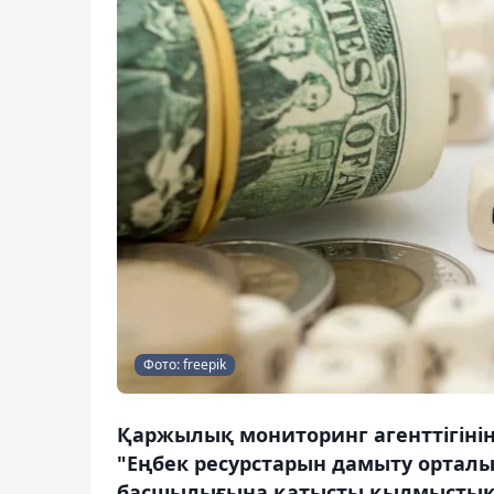
Фото: freepik
Қаржылық мониторинг агенттігіні
"Еңбек ресурстарын дамыту орталы
басшылығына қатысты қылмыстық т