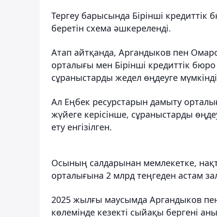
Тергеу барысында Бірінші кредиттік
беретін схема әшкереленді.
Атап айтқанда, Аргандыков пен Омар
орталығы мен Бірінші кредиттік бюр
сұраныстарды жедел өңдеуге мүмкінді
Ал Еңбек ресурстарын дамыту орталы
жүйеге керісінше, сұраныстарды өңд
ету енгізілген.
Осының салдарынан мемлекетке, нақт
орталығына 2 млрд теңгеден астам зал
2025 жылғы маусымда Аргандыков пе
көлемінде кезекті сыйақы бергені ан