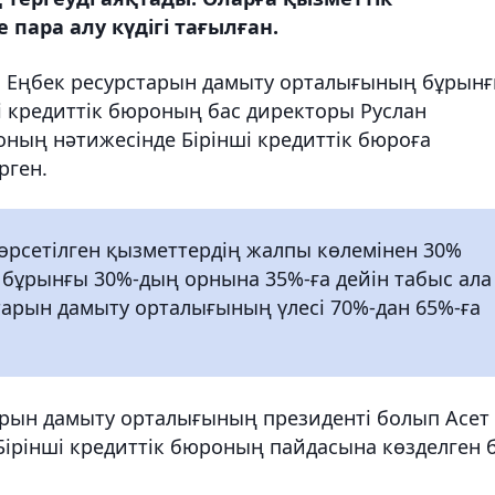
 пара алу күдігі тағылған.
ы Еңбек ресурстарын дамыту орталығының бұрын
і кредиттік бюроның бас директоры Руслан
оның нәтижесінде Бірінші кредиттік бюроға
рген.
көрсетілген қызметтердің жалпы көлемінен 30%
о бұрынғы 30%-дың орнына 35%-ға дейін табыс ала
тарын дамыту орталығының үлесі 70%-дан 65%-ға
арын дамыту орталығының президенті болып Асет
Бірінші кредиттік бюроның пайдасына көзделген 