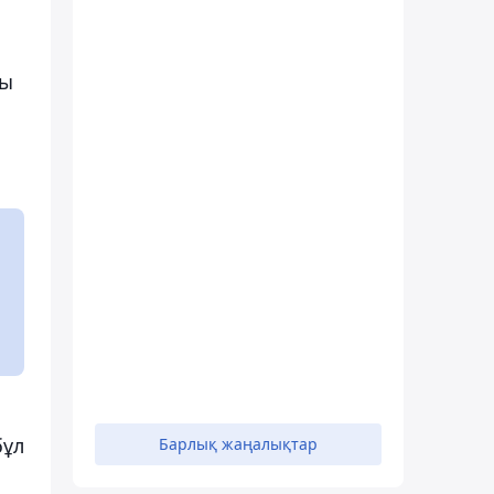
ғы
бұл
Барлық жаңалықтар