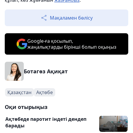
құлап, көз жұмғанын
жазғанбыз
.
Мақаламен бөлісу
Google-ға қосылып,
жаңалықтарды бірінші болып оқыңыз
Ботагөз Ақиқат
Қазақстан
Ақтөбе
Оқи отырыңыз
Ақтөбеде паротит індеті дендеп
барады