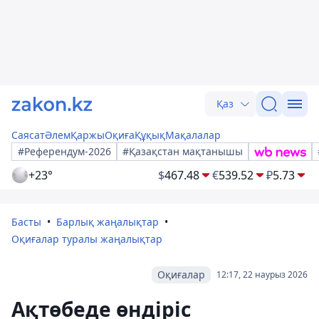
Қаз
Саясат
Әлем
Қаржы
Оқиға
Құқық
Мақалалар
#Референдум-2026
#Қазақстан мақтанышы
+23°
$
467.48
€
539.52
₽
5.73
Басты
Барлық жаңалықтар
Оқиғалар туралы жаңалықтар
Оқиғалар
12:17, 22 наурыз 2026
Ақтөбеде өндіріс