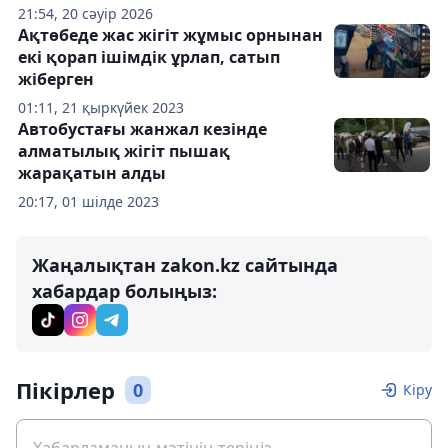
21:54, 20 сәуір 2026
Ақтөбеде жас жігіт жұмыс орнынан
екі қорап ішімдік ұрлап, сатып
жіберген
01:11, 21 қыркүйек 2023
Автобустағы жанжал кезінде
алматылық жігіт пышақ
жарақатын алды
20:17, 01 шілде 2023
Жаңалықтан zakon.kz сайтында
хабардар болыңыз:
Пікірлер
0
Кіру