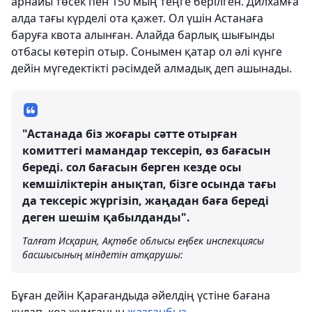
арнайы төсек пен 150 мың теңге берілген. Дилхамға
алда тағы күрделі ота қажет. Ол үшін Астанаға
баруға квота алынған. Алайда барлық шығынды
отбасы көтеріп отыр. Сонымен қатар ол әлі күнге
дейін мүгедектікті рәсімдей алмадық деп ашынады.
"Астанада біз жоғары сәтте отырған
комиттегі мамандар тексеріп, өз бағасын
береді. сол бағасын берген кезде осы
кемшіліктерін анықтап, бізге осында тағы
да тексеріс жүргізіп, жаңадан баға береді
деген шешім қабылданды".
Талғат Исқарин, Ақтөбе облысы еңбек инспекциясы
басшысының міндетін атқарушы:
Бұған дейін Қарағандыда әйелдің үстіне бағана