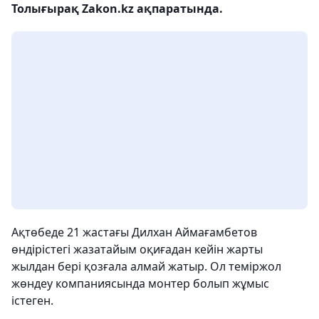
Толығырақ Zakon.kz ақпаратында.
Ақтөбеде 21 жастағы Дилхан Аймағамбетов
өндірістегі жазатайым оқиғадан кейін жарты
жылдан бері қозғала алмай жатыр. Ол теміржол
жөндеу компаниясында монтер болып жұмыс
істеген.