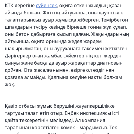
КТК дерегіне
сүйенсек
, оқиға өткен жылдың қазан
айында болған. Жігіттің айтуынша, оны қауіпсіздік
талаптарынсыз ауыр жұмысқа жіберген. Темірбетон
шпалдарын түсіру кезінде бірнеше тонна жүк құлап,
оны бетон қабырғаға қысып қалған. Жақындарының
айтуынша, оқиға орнында жедел жәрдем
шақырылмаған, оны ауруханаға таксимен жеткізген.
Дәрігерлер оған жамбас сүйектерінің көп жерден
сынуы және басқа да ауыр жарақаттар диагнозын
қойған. Ота жасалғанымен, әзірге ол өздігінен
қозғала алмайды. Қалпына келуіне нақты болжам
жоқ.
Қазір отбасы жұмыс берушіні жауапкершілікке
тартуды талап етіп отыр. Еңбек инспекциясы істі
қайта тексеретінін мәлімдеді. Ал компания
тарапынан көрсетілген көмек – мардымсыз. Тек