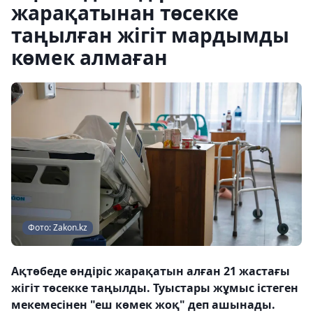
жарақатынан төсекке
таңылған жігіт мардымды
көмек алмаған
Фото: Zakon.kz
Ақтөбеде өндіріс жарақатын алған 21 жастағы
жігіт төсекке таңылды. Туыстары жұмыс істеген
мекемесінен "еш көмек жоқ" деп ашынады.