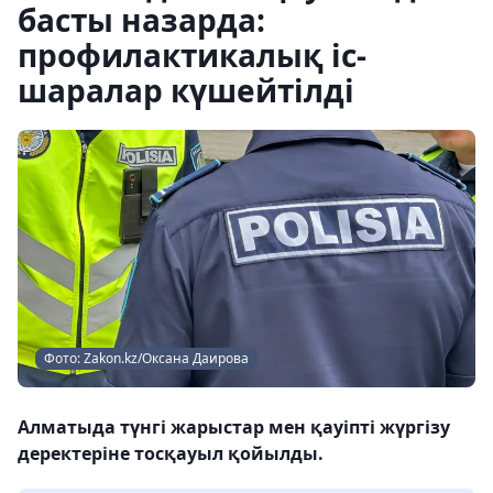
басты назарда:
профилактикалық іс-
шаралар күшейтілді
Фото: Zakon.kz/Оксана Даирова
Алматыда түнгі жарыстар мен қауіпті жүргізу
деректеріне тосқауыл қойылды.