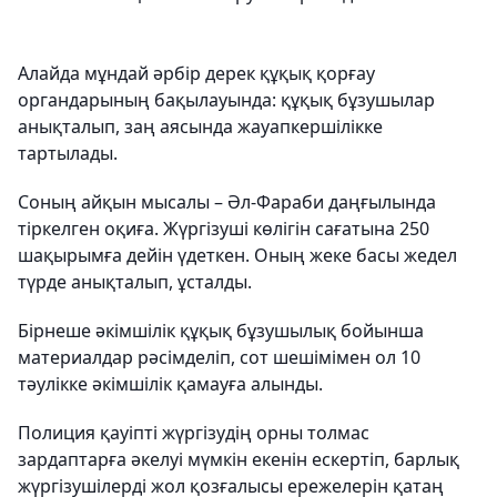
Алайда мұндай әрбір дерек құқық қорғау
органдарының бақылауында: құқық бұзушылар
анықталып, заң аясында жауапкершілікке
тартылады.
Соның айқын мысалы – Әл-Фараби даңғылында
тіркелген оқиға. Жүргізуші көлігін сағатына 250
шақырымға дейін үдеткен. Оның жеке басы жедел
түрде анықталып, ұсталды.
Бірнеше әкімшілік құқық бұзушылық бойынша
материалдар рәсімделіп, сот шешімімен ол 10
тәулікке әкімшілік қамауға алынды.
Полиция қауіпті жүргізудің орны толмас
зардаптарға әкелуі мүмкін екенін ескертіп, барлық
жүргізушілерді жол қозғалысы ережелерін қатаң