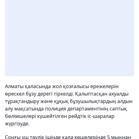
Алматы қаласында жол қозғалысы ережелерін
өрескел бұзу дерегі тіркелді. Қалыптасқан ахуалды
тұрақтандыру және құқық бұзушылықтардың алдын
алу мақсатында полиция департаментінің саптық
бөлімшелері күшейтілген рейдтік іс-шаралар
жүргізуде.
Соңғы үш тәулік ішінде қала көшелерінде 5 мыңнан