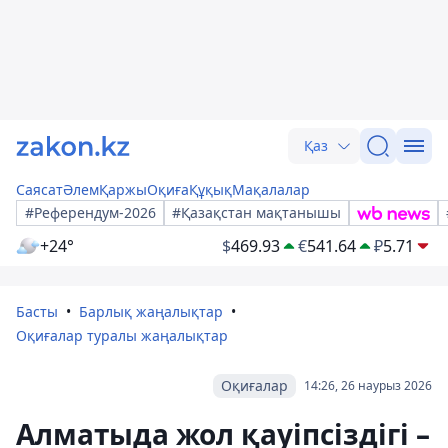
Қаз
Саясат
Әлем
Қаржы
Оқиға
Құқық
Мақалалар
#Референдум-2026
#Қазақстан мақтанышы
+24°
$
469.93
€
541.64
₽
5.71
Басты
Барлық жаңалықтар
Оқиғалар туралы жаңалықтар
Оқиғалар
14:26, 26 наурыз 2026
Алматыда жол қауіпсіздігі –