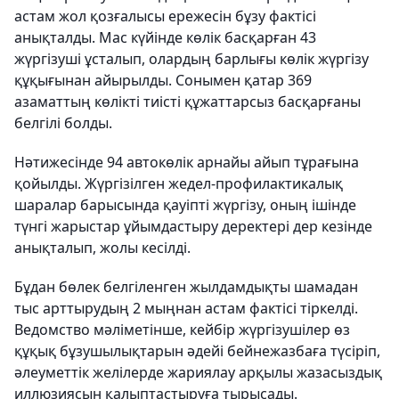
астам жол қозғалысы ережесін бұзу фактісі
анықталды. Мас күйінде көлік басқарған 43
жүргізуші ұсталып, олардың барлығы көлік жүргізу
құқығынан айырылды. Сонымен қатар 369
азаматтың көлікті тиісті құжаттарсыз басқарғаны
белгілі болды.
Нәтижесінде 94 автокөлік арнайы айып тұрағына
қойылды. Жүргізілген жедел-профилактикалық
шаралар барысында қауіпті жүргізу, оның ішінде
түнгі жарыстар ұйымдастыру деректері дер кезінде
анықталып, жолы кесілді.
Бұдан бөлек белгіленген жылдамдықты шамадан
тыс арттырудың 2 мыңнан астам фактісі тіркелді.
Ведомство мәліметінше, кейбір жүргізушілер өз
құқық бұзушылықтарын әдейі бейнежазбаға түсіріп,
әлеуметтік желілерде жариялау арқылы жазасыздық
иллюзиясын қалыптастыруға тырысады.