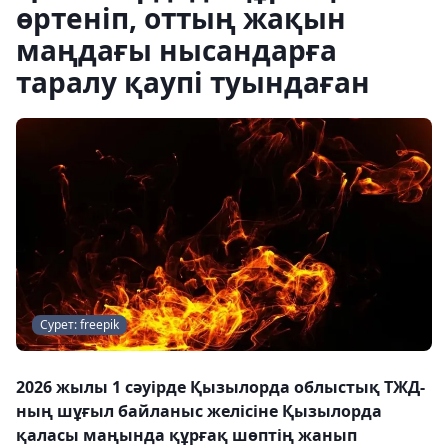
өртеніп, оттың жақын
маңдағы нысандарға
таралу қаупі туындаған
Сурет: freepik
2026 жылы 1 сәуірде Қызылорда облыстық ТЖД-
ның шұғыл байланыс желісіне Қызылорда
қаласы маңында құрғақ шөптің жанып