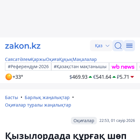
Қаз
Саясат
Әлем
Қаржы
Оқиға
Құқық
Мақалалар
#Референдум-2026
#Қазақстан мақтанышы
+33°
$
469.93
€
541.64
₽
5.71
Басты
Барлық жаңалықтар
Оқиғалар туралы жаңалықтар
Оқиғалар
22:53, 01 сәуір 2026
Қызылордада құрғақ шөп