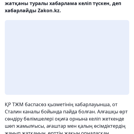
жатқаны туралы хабарлама келіп түскен, деп
хабарлайды Zakon.kz.
ҚР ТЖМ баспасөз қызметінің хабарлауынша, от
Сталин каналы бойында пайда болған. Алғашқы өрт
сөндіру бөлімшелері оқиға орнына келіп жеткенде
шөп жамылғысы, ағаштар мен қалың өсімдіктердің
жанып жатқанын, өрттің жақын орналасқан