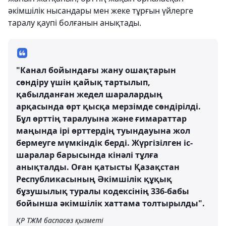
әкімшілік нысандары мен жеке тұрғын үйлерге
таралу қаупі болғанын анықтады.
"Канал бойындағы жану ошақтарын
сөндіру үшін қайық тартылып,
қабылданған жедел шаралардың
арқасында өрт қысқа мерзімде сөндірілді.
Бұл өрттің таралуына және ғимараттар
маңында ірі өрттердің туындауына жол
бермеуге мүмкіндік берді. Жүргізілген іс-
шаралар барысында кінәлі тұлға
анықталды. Оған қатысты Қазақстан
Республикасының Әкімшілік құқық
бұзушылық туралы кодексінің 336-бабы
бойынша әкімшілік хаттама толтырылды".
ҚР ТЖМ баспасөз қызметі