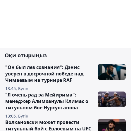
Оқи отырыңыз
"Он был лез сознания": Дэнис
уверен в досрочной победе над
Чимаевым на турнире RAF
13:45, Бүгін
"Я очень рад за Мейирима":
менеджер Алимханулы Климас о
титульном бое Нурсултанова
13:05, Бүгін
Волкановски может провести
титульный бой с Евлоевым на UFC