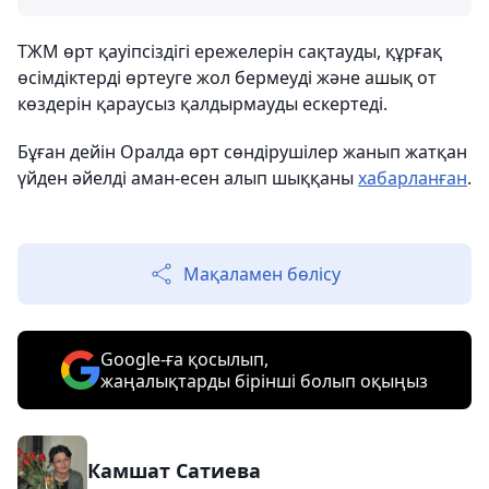
ТЖМ өрт қауіпсіздігі ережелерін сақтауды, құрғақ
өсімдіктерді өртеуге жол бермеуді және ашық от
көздерін қараусыз қалдырмауды ескертеді.
Бұған дейін Оралда өрт сөндірушілер жанып жатқан
үйден әйелді аман-есен алып шыққаны
хабарланған
.
Мақаламен бөлісу
Google-ға қосылып,
жаңалықтарды бірінші болып оқыңыз
Камшат Сатиева