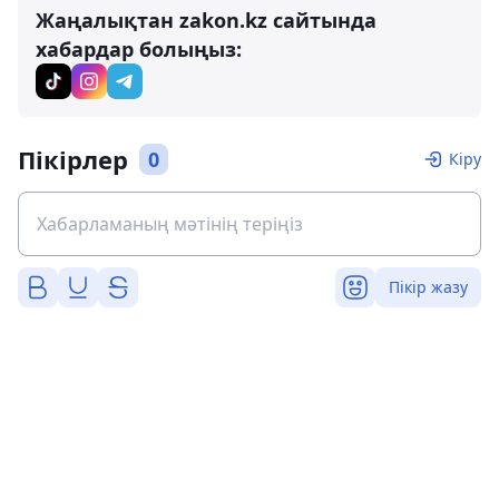
Жаңалықтан zakon.kz сайтында
хабардар болыңыз:
Пікірлер
0
Кіру
Пікір жазу