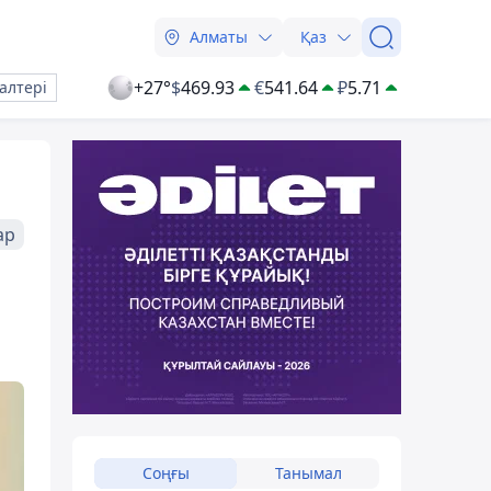
Алматы
Қаз
+27°
$
469.93
€
541.64
₽
5.71
алтері
ар
Соңғы
Танымал