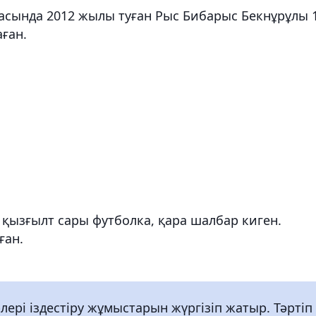
асында 2012 жылы туған Рыс Бибарыс Бекнұрұлы 
аған.
, қызғылт сары футболка, қара шалбар киген.
ған.
лері іздестіру жұмыстарын жүргізіп жатыр. Тәртіп