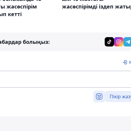
ы жасөспірім
жасөспірімді іздеп жаты
п кетті
абардар болыңыз:
Пікір жаз