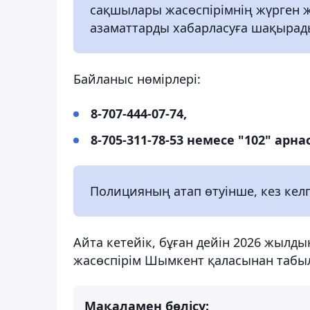
сақшылары жасөспірімнің жүрген же
азаматтарды хабарласуға шақырад
Байланыс нөмірлері:
8-707-444-07-74,
8-705-311-78-53 немесе "102" арна
Полицияның атап өтуінше, кез кел
Айта кетейік, бұған дейін 2026 жылд
жасөспірім Шымкент қаласынан табы
Мақаламен бөлісу: