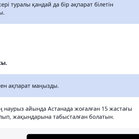
рі туралы қандай да бір ақпарат білетін
ы.
сы.
ген ақпарат маңызды.
ың наурыз айында Астанада жоғалған 15 жастағы
лып, жақындарына табысталған болатын.