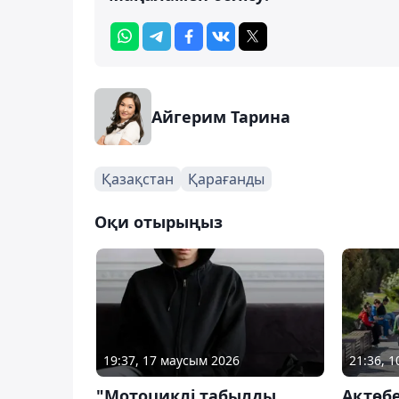
Айгерим Тарина
Қазақстан
Қарағанды
Оқи отырыңыз
19:37, 17 маусым 2026
21:36, 
"Мотоциклі табылды,
Ақтөб