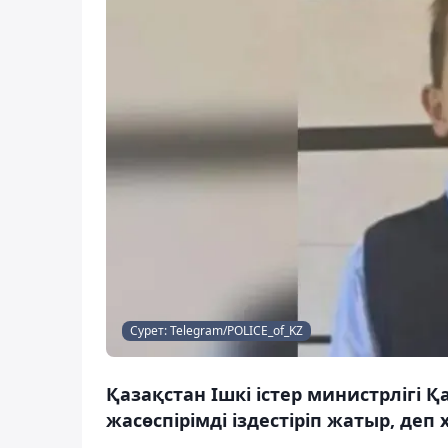
Сурет: Telegram/POLICE_of_KZ
Қазақстан Ішкі істер министрлігі
жасөспірімді іздестіріп жатыр, деп