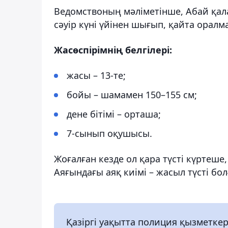
Ведомствоның мәліметінше, Абай қал
сәуір күні үйінен шығып, қайта оралм
Жасөспірімнің белгілері:
жасы – 13-те;
бойы – шамамен 150–155 см;
дене бітімі – орташа;
7-сынып оқушысы.
Жоғалған кезде ол қара түсті күртеше
Аяғындағы аяқ киімі – жасыл түсті бол
Қазіргі уақытта полиция қызметкер