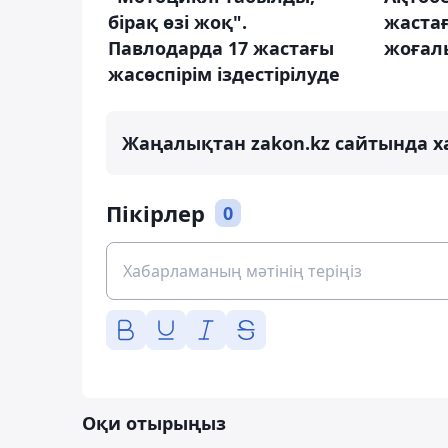
бірақ өзі жоқ".
жастағ
Павлодарда 17 жастағы
жоғалы
жасөспірім іздестірілуде
Жаңалықтан zakon.kz сайтында х
Пікірлер
0
Оқи отырыңыз