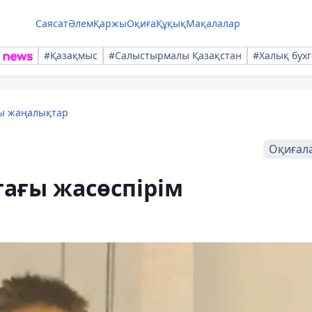
Саясат
Әлем
Қаржы
Оқиға
Құқық
Мақалалар
#Қазақмыс
#Салыстырмалы Қазақстан
#Халық бухг
лы жаңалықтар
Оқиғал
тағы жасөспірім