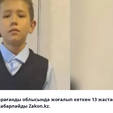
 Қарағанды облысында жоғалып кеткен 13 жаст
 хабарлайды Zakon.kz.