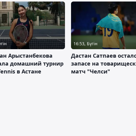
үгін
16:53, Бүгін
ан Арыстанбекова
Дастан Сатпаев осталс
ала домашний турнир
запасе на товарищес
Tennis в Астане
матч "Челси"