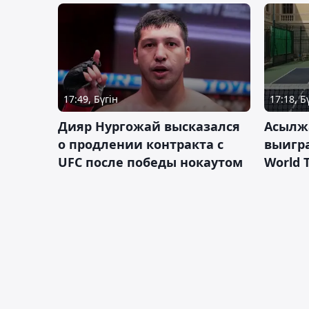
17:49, Бүгін
17:18, Б
Дияр Нургожай высказался
Асылж
о продлении контракта с
выигр
UFC после победы нокаутом
World 