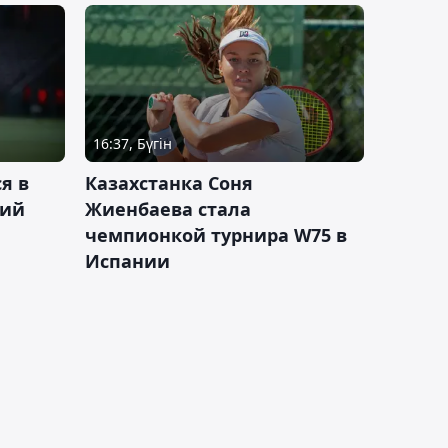
16:37, Бүгін
я в
Казахстанка Соня
кий
Жиенбаева стала
чемпионкой турнира W75 в
Испании