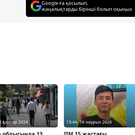
Google-ға қосылып,
жаңалықтарды бірінші болып оқыңыз
10 қаңтар 2024
13:44, 16 наурыз 2026
е облысында 13
ІІМ 15 жастағы