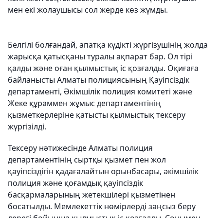
мен екі жолаушысы сол жерде көз жұмды.
Белгілі болғандай, апатқа күдікті жүргізушінің жолда
жарысқа қатысқаны туралы ақпарат бар. Ол тірі
қалды және оған қылмыстық іс қозғалды. Оқиғаға
байланысты Алматы полициясының Қауіпсіздік
департаменті, Әкімшілік полиция комитеті және
Жеке құраммен жұмыс департаментінің
қызметкерлеріне қатысты қылмыстық тексеру
жүргізілді.
Тексеру нәтижесінде Алматы полиция
департаментінің сыртқы қызмет пен жол
қауіпсіздігін қадағалайтын орынбасары, әкімшілік
полиция және қоғамдық қауіпсіздік
басқармаларының жетекшілері қызметінен
босатылды. Мемлекеттік нөмірлерді заңсыз беру