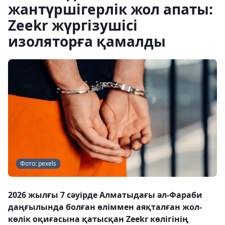
жантүршігерлік жол апаты:
Zeekr жүргізушісі
изоляторға қамалды
Фото: pexels
2026 жылғы 7 сәуірде Алматыдағы әл-Фараби
даңғылында болған өліммен аяқталған жол-
көлік оқиғасына қатысқан Zeekr көлігінің