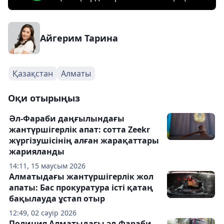
Айгерим Тарина
Қазақстан
Алматы
Оқи отырыңыз
Әл-Фараби даңғылындағы
жантүршігерлік апат: сотта Zeekr
жүргізушісінің алған жарақаттары
жарияланды
14:11, 15 маусым 2026
Алматыдағы жантүршігерлік жол
апаты: Бас прокуратура істі қатаң
бақылауда ұстап отыр
12:49, 02 сәуір 2026
Полиция Алматыдағы әл-Фараби