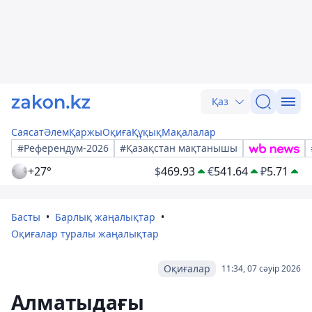
Қаз
Саясат
Әлем
Қаржы
Оқиға
Құқық
Мақалалар
#Референдум-2026
#Қазақстан мақтанышы
+27°
$
469.93
€
541.64
₽
5.71
Басты
Барлық жаңалықтар
Оқиғалар туралы жаңалықтар
Оқиғалар
11:34, 07 сәуір 2026
Алматыдағы