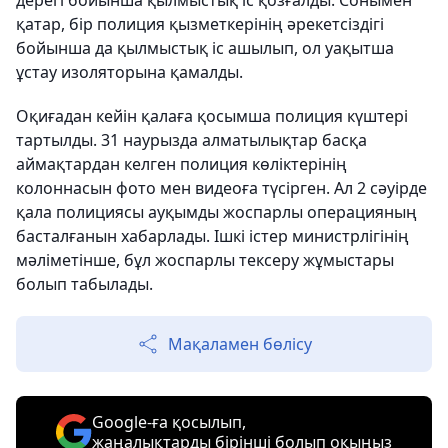
дерегі бойынша қылмыстық іс қозғалды. Сонымен
қатар, бір полиция қызметкерінің әрекетсіздігі
бойынша да қылмыстық іс ашылып, ол уақытша
ұстау изоляторына қамалды.
Оқиғадан кейін қалаға қосымша полиция күштері
тартылды. 31 наурызда алматылықтар басқа
аймақтардан келген полиция көліктерінің
колоннасын фото мен видеоға түсірген. Ал 2 сәуірде
қала полициясы ауқымды жоспарлы операцияның
басталғанын хабарлады. Ішкі істер министрлігінің
мәліметінше, бұл жоспарлы тексеру жұмыстары
болып табылады.
Мақаламен бөлісу
Google-ға қосылып,
жаңалықтарды бірінші болып оқыңыз