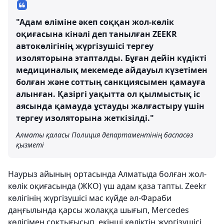
"Адам өліміне әкеп соққан жол-көлік
оқиғасына кінәлі деп танылған ZEEKR
автокөлігінің жүргізушісі тергеу
изоляторына этапталды. Бұған дейін күдікті
медициналық мекемеде айдауыл күзетімен
болған және соттың санкциясымен қамауға
алынған. Қазіргі уақытта ол қылмыстық іс
аясында қамауда ұстауды жалғастыру үшін
тергеу изоляторына жеткізілді."
Алматы қаласы Полиция департаментінің баспасөз
қызметі
Наурыз айының ортасында Алматыда болған жол-
көлік оқиғасында (ЖКО) үш адам қаза тапты. Zeekr
көлігінің жүргізушісі мас күйде әл-Фараби
даңғылында қарсы жолаққа шығып, Mercedes
көлігімен соқтығысып, екінші көліктің жүргізушісі