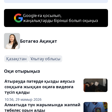
Google-ға қосылып,
жаңалықтарды бірінші болып оқыңыз
Ботагөз Ақиқат
Қазақстан
Ұлытау облысы
Оқи отырыңыз
Атырауда пәтерде қызды аяусыз
соққыға жыққан оқиға видеоға
түсіп қалды
10:56, 29 мамыр 2026
Алматыда түн жарымында жаппай
төбелес орын алды