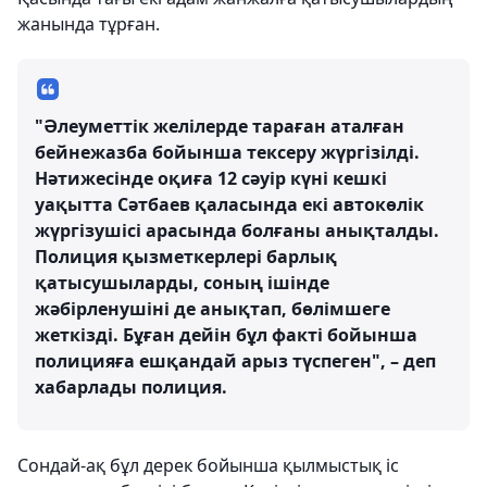
жанында тұрған.
"Әлеуметтік желілерде тараған аталған
бейнежазба бойынша тексеру жүргізілді.
Нәтижесінде оқиға 12 сәуір күні кешкі
уақытта Сәтбаев қаласында екі автокөлік
жүргізушісі арасында болғаны анықталды.
Полиция қызметкерлері барлық
қатысушыларды, соның ішінде
жәбірленушіні де анықтап, бөлімшеге
жеткізді. Бұған дейін бұл факті бойынша
полицияға ешқандай арыз түспеген", – деп
хабарлады полиция.
Сондай-ақ бұл дерек бойынша қылмыстық іс