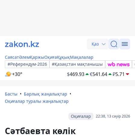
Қаз
Саясат
Әлем
Қаржы
Оқиға
Құқық
Мақалалар
#Референдум-2026
#Қазақстан мақтанышы
+30°
$
469.93
€
541.64
₽
5.71
Басты
Барлық жаңалықтар
Оқиғалар туралы жаңалықтар
Оқиғалар
22:38, 13 сәуір 2026
Сәтбаевта көлік