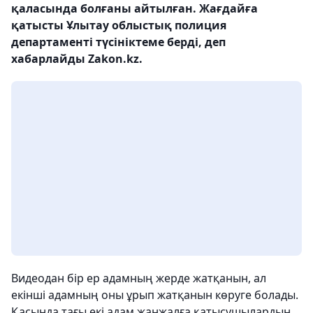
қаласында болғаны айтылған. Жағдайға
қатысты Ұлытау облыстық полиция
департаменті түсініктеме берді, деп
хабарлайды Zakon.kz.
Видеодан бір ер адамның жерде жатқанын, ал
екінші адамның оны ұрып жатқанын көруге болады.
Қасында тағы екі адам жанжалға қатысушылардың