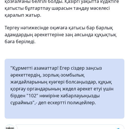
қозғалғаны белгілі болды. Қазіргі уақытта күдіктіге
қатысты бұлтартпау шарасын таңдау мәселесі
қаралып жатыр.
Тергеу нәтижесінде оқиғаға қатысы бар барлық
адамдардың әрекеттеріне заң аясында құқықтық
баға беріледі.
"Құрметті азаматтар! Егер сіздер заңсыз
әрекеттердің, зорлық-зомбылық
жағдайларының куәгері болсаңыздар, құқық
қорғау органдарының жедел әрекет етуі үшін
бірден "102" нөміріне хабарлауыңызды
сұраймыз",- деп ескертті полицейлер.