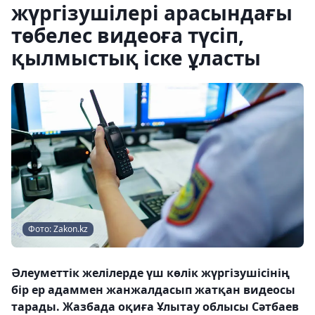
жүргізушілері арасындағы
төбелес видеоға түсіп,
қылмыстық іске ұласты
Фото: Zakon.kz
Әлеуметтік желілерде үш көлік жүргізушісінің
бір ер адаммен жанжалдасып жатқан видеосы
тарады. Жазбада оқиға Ұлытау облысы Сәтбаев