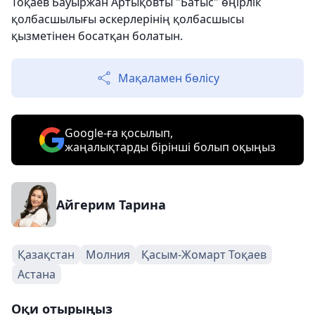
Тоқаев Бауыржан Артықовты "Батыс" өңірлік
қолбасшылығы әскерлерінің қолбасшысы
қызметінен босатқан болатын.
Мақаламен бөлісу
Google-ға қосылып,
жаңалықтарды бірінші болып оқыңыз
Айгерим Тарина
Қазақстан
Молния
Қасым-Жомарт Тоқаев
Астана
Оқи отырыңыз