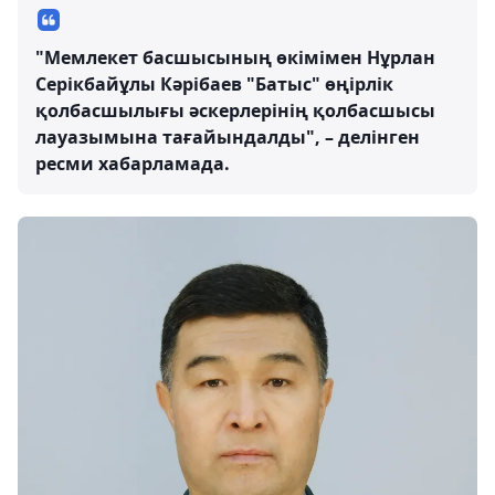
"Мемлекет басшысының өкімімен Нұрлан
Серікбайұлы Кәрібаев "Батыс" өңірлік
қолбасшылығы әскерлерінің қолбасшысы
лауазымына тағайындалды", – делінген
ресми хабарламада.