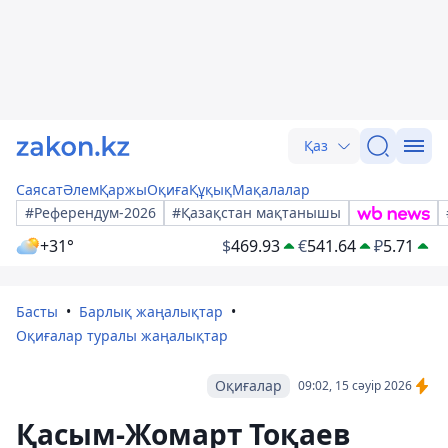
Қаз
Саясат
Әлем
Қаржы
Оқиға
Құқық
Мақалалар
#Референдум-2026
#Қазақстан мақтанышы
+31°
$
469.93
€
541.64
₽
5.71
Басты
Барлық жаңалықтар
Оқиғалар туралы жаңалықтар
Оқиғалар
09:02, 15 сәуір 2026
Қасым-Жомарт Тоқаев