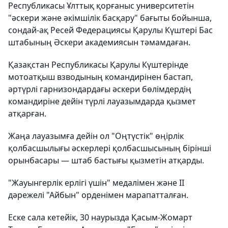
Республикасы Ұлттық қорғаныс университетін
"әскери және әкімшілік басқару" бағыты бойынша,
сондай-ақ Ресей Федерациясы Қарулы Күштері Бас
штабының Әскери академиясын тәмамдаған.
Қазақстан Республикасы Қарулы Күштерінде
мотоатқыш взводының командирінен бастап,
әртүрлі гарнизондардағы әскери бөлімдердің
командиріне дейін түрлі лауазымдарда қызмет
атқарған.
Жаңа лауазымға дейін ол "Оңтүстік" өңірлік
қолбасшылығы әскерлері қолбасшысының бірінші
орынбасары — штаб бастығы қызметін атқарды.
"Жауынгерлік ерлігі үшін" медалімен және II
дәрежелі "Айбын" орденімен марапатталған.
Еске сала кетейік, 30 наурызда Қасым-Жомарт