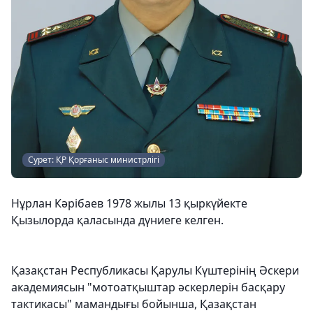
Сурет: ҚР Қорғаныс министрлігі
Нұрлан Кәрібаев 1978 жылы 13 қыркүйекте
Қызылорда қаласында дүниеге келген.
Қазақстан Республикасы Қарулы Күштерінің Әскери
академиясын "мотоатқыштар әскерлерін басқару
тактикасы" мамандығы бойынша, Қазақстан