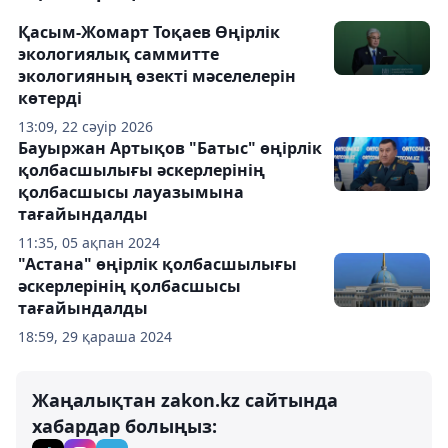
Қасым-Жомарт Тоқаев Өңірлік
экологиялық саммитте
экологияның өзекті мәселелерін
көтерді
13:09, 22 сәуір 2026
Бауыржан Артықов "Батыс" өңірлік
қолбасшылығы әскерлерінің
қолбасшысы лауазымына
тағайындалды
11:35, 05 ақпан 2024
"Астана" өңірлік қолбасшылығы
әскерлерінің қолбасшысы
тағайындалды
18:59, 29 қараша 2024
Жаңалықтан zakon.kz сайтында
хабардар болыңыз: