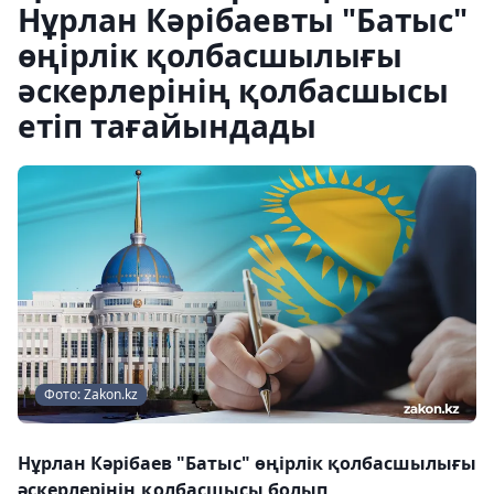
Нұрлан Кәрібаевты "Батыс"
өңірлік қолбасшылығы
әскерлерінің қолбасшысы
етіп тағайындады
Фото: Zakon.kz
Нұрлан Кәрібаев "Батыс" өңірлік қолбасшылығы
әскерлерінің қолбасшысы болып