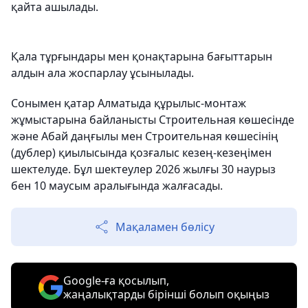
қайта ашылады.
Қала тұрғындары мен қонақтарына бағыттарын
алдын ала жоспарлау ұсынылады.
Сонымен қатар Алматыда құрылыс-монтаж
жұмыстарына байланысты Строительная көшесінде
және Абай даңғылы мен Строительная көшесінің
(дублер) қиылысында қозғалыс кезең-кезеңімен
шектелуде. Бұл шектеулер 2026 жылғы 30 наурыз
бен 10 маусым аралығында жалғасады.
Мақаламен бөлісу
Google-ға қосылып,
жаңалықтарды бірінші болып оқыңыз