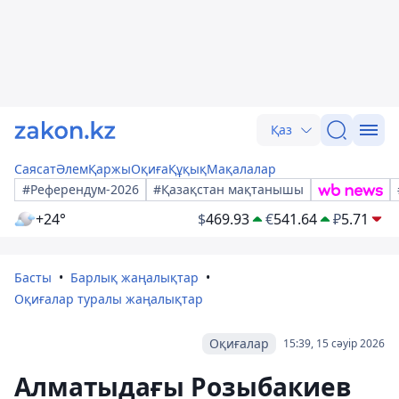
Қаз
Саясат
Әлем
Қаржы
Оқиға
Құқық
Мақалалар
#Референдум-2026
#Қазақстан мақтанышы
+24°
$
469.93
€
541.64
₽
5.71
Басты
Барлық жаңалықтар
Оқиғалар туралы жаңалықтар
Оқиғалар
15:39, 15 сәуір 2026
Алматыдағы Розыбакиев