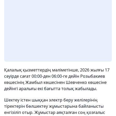
Қалалық қызметтердің мәліметінше, 2026 жылғы 17
сәуірде сағат 00:00-ден 06:00-ге дейін Розыбакиев
көшесінің Жамбыл көшесінен Шевченко көшесіне
дейінгі аралығы екі бағытта толық жабылады.
Шектеу істен шыққан электр беру желілерінің
тіректерін бөлшектеу жұмыстарына байланысты
енгізіліп отыр. Жұмыстар аяқталған соң қозғалыс