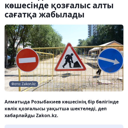
көшесінде қозғалыс алты
сағатқа жабылады
Фото: Zakon.kz
Алматыда Розыбакиев көшесінің бір бөлігінде
көлік қозғалысы уақытша шектеледі, деп
хабарлайды Zakon.kz.