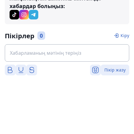
хабардар болыңыз:
Пікірлер
0
Кіру
Пікір жазу