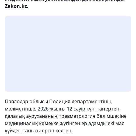
Zakon.kz.
Павлодар облысы Полиция департаментінің
мәліметінше, 2026 жылғы 12 сәуір күні таңертең
қалалық аурухананың травматология бөлімшесіне
медициналық көмекке жүгінген ер адамды екі мас
күйдегі танысы ертіп келген.