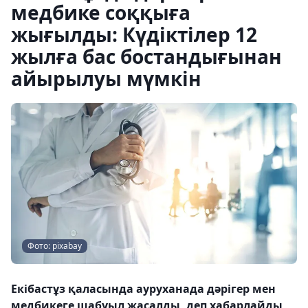
медбике соққыға
жығылды: Күдіктілер 12
жылға бас бостандығынан
айырылуы мүмкін
Фото: pixabay
Екібастұз қаласында ауруханада дәрігер мен
медбикеге шабуыл жасалды, деп хабарлайды