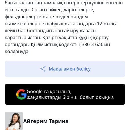
бағытталған заңнамалық өзгерістер күшіне енгенін
еске салды. Соған сәйкес, дәрігерлерге,
фельдшерлерге және жедел жәрдем
қызметкерлеріне шабуыл жасағандарға 12 жылға
дейін бас бостандығынан айыру жазасы
қарастырылған. Қазіргі уақытта құқық қорғау
органдары Қылмыстық кодекстің 380-3-бабын
қолдануда.
Мақаламен бөлісу
Google-ға қосылып,
жаңалықтарды бірінші болып оқыңыз
Айгерим Тарина