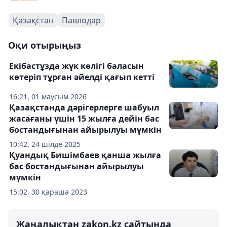
Қазақстан
Павлодар
Оқи отырыңыз
Екібастұзда жүк көлігі баласын
көтеріп тұрған әйелді қағып кетті
16:21, 01 маусым 2026
Қазақстанда дәрігерлерге шабуыл
жасағаны үшін 15 жылға дейін бас
бостандығынан айырылуы мүмкін
10:42, 24 шілде 2025
Қуандық Бишімбаев қанша жылға
бас бостандығынан айырылуы
мүмкін
15:02, 30 қараша 2023
Жаңалықтан zakon.kz сайтында