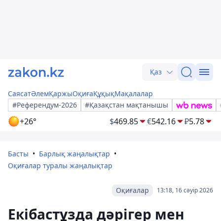
Қаз
Саясат
Әлем
Қаржы
Оқиға
Құқық
Мақалалар
#Референдум-2026
#Қазақстан мақтанышы
+26°
$
469.85
€
542.16
₽
5.78
Басты
Барлық жаңалықтар
Оқиғалар туралы жаңалықтар
Оқиғалар
13:18, 16 сәуір 2026
Екібастұзда дәрігер мен