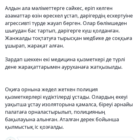
Алдын ала мәліметтерге сәйкес, еріп келген
азаматтар өзін өрескел ұстап, дәрігердің ескертуіне
агрессивті түрде жауап берген. Олар бөлімшеден
шығудан бас тартып, дәрігерге күш қолданған.
Жанжалды тоқтатуға тырысқан медбике де соққыға
ұшырап, жарақат алған.
Зардап шеккен екі медицина қызметкері де түрлі
дене жарақаттарымен ауруханаға жатқызылды.
Оқиға орнына жедел жеткен полиция
қызметкерлері күдіктілерді ұстады. Олардың екеуі
уақытша ұстау изоляторына қамалса, біреуі арнайы
палатаға орналастырылып, полицияның
бақылауына алынған. Аталған дерек бойынша
қылмыстық іс қозғалды.