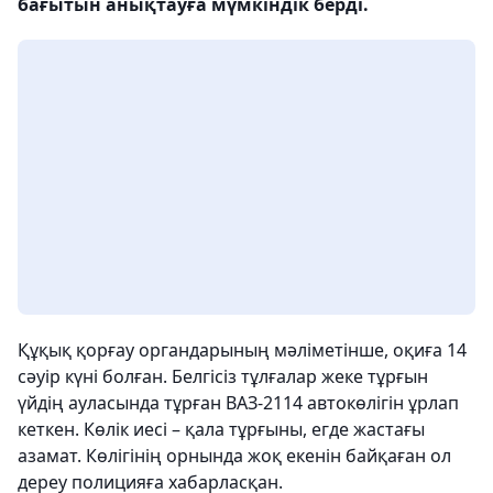
бағытын анықтауға мүмкіндік берді.
Құқық қорғау органдарының мәліметінше, оқиға 14
сәуір күні болған. Белгісіз тұлғалар жеке тұрғын
үйдің ауласында тұрған ВАЗ-2114 автокөлігін ұрлап
кеткен. Көлік иесі – қала тұрғыны, егде жастағы
азамат. Көлігінің орнында жоқ екенін байқаған ол
дереу полицияға хабарласқан.