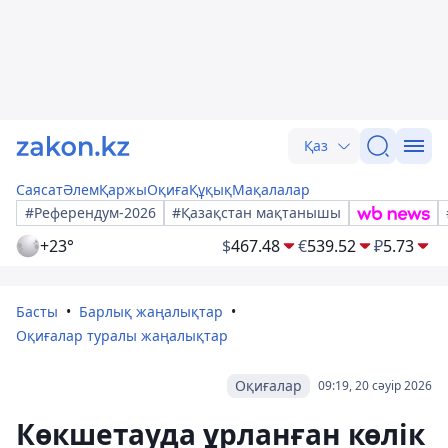
Қаз
Саясат
Әлем
Қаржы
Оқиға
Құқық
Мақалалар
#Референдум-2026
#Қазақстан мақтанышы
+23°
$
467.48
€
539.52
₽
5.73
Басты
Барлық жаңалықтар
Оқиғалар туралы жаңалықтар
Оқиғалар
09:19, 20 сәуір 2026
Көкшетауда ұрланған көлік