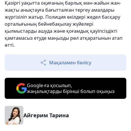
Қазіргі уақытта оқиғаның барлық мән-жайын жан-
жақты анықтауға бағытталған тергеу амалдары
жүргізіліп жатыр. Полиция өкілдері жедел басқару
орталығының бейнебақылау жүйелері
қылмыстарды ашуда және қоғамдық қауіпсіздікті
қамтамасыз етуде маңызды рөл атқаратынын атап
өтті.
Мақаламен бөлісу
Google-ға қосылып,
жаңалықтарды бірінші болып оқыңыз
Айгерим Тарина