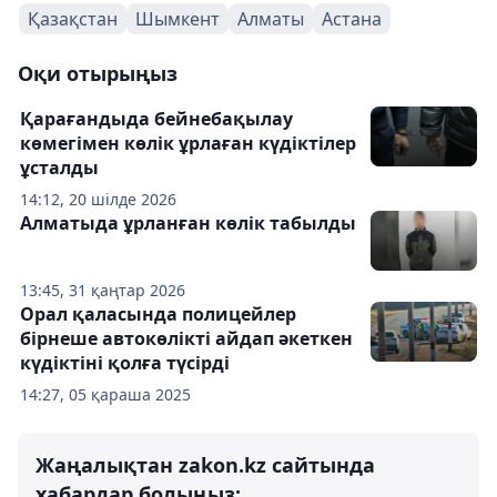
Қазақстан
Шымкент
Алматы
Астана
Оқи отырыңыз
Қарағандыда бейнебақылау
көмегімен көлік ұрлаған күдіктілер
ұсталды
14:12, 20 шілде 2026
Алматыда ұрланған көлік табылды
13:45, 31 қаңтар 2026
Орал қаласында полицейлер
бірнеше автокөлікті айдап әкеткен
күдіктіні қолға түсірді
14:27, 05 қараша 2025
Жаңалықтан zakon.kz сайтында
хабардар болыңыз: