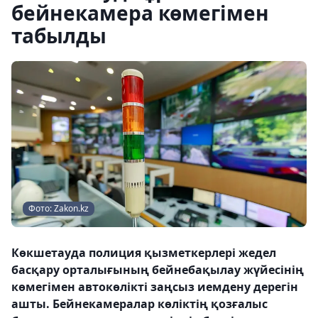
бейнекамера көмегімен
табылды
Фото: Zakon.kz
Көкшетауда полиция қызметкерлері жедел
басқару орталығының бейнебақылау жүйесінің
көмегімен автокөлікті заңсыз иемдену дерегін
ашты. Бейнекамералар көліктің қозғалыс