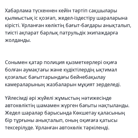
Хабарлама түскеннен кейін тәртіп сақшылары
қылмыстық іс қозғап, жедел-іздестіру шараларына
кірісті. Ұрланған көліктің бағыт-бағдары анықталып,
тиісті ақпарат барлық патрульдік экипаждарға
жолданды.
Сонымен қатар полиция қызметкерлері оқиға
болған аумақтағы және күдіктілердің ықтимал
қозғалыс бағыттарындағы бейнебақылау
камераларының жазбаларын мұқият зерделеді.
Үйлесімді әрі жүйелі жұмыстың нәтижесінде
автокөліктің шамамен жүрген бағыты нақтыланды.
Жедел шаралар барысында Көкшетау қаласының
бір тұрғыны анықталып, оның оқиғаға қатысы
тексерілуде. Ұрланған автокөлік тәркіленді.