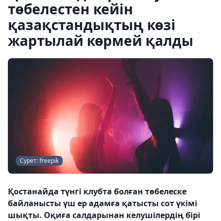
төбелестен кейін
қазақстандықтың көзі
жартылай көрмей қалды
Сурет: freepik
Қостанайда түнгі клубта болған төбелеске
байланысты үш ер адамға қатысты сот үкімі
шықты. Оқиға салдарынан келушілердің бірі