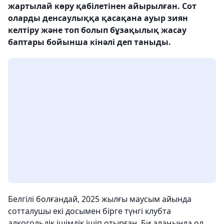
жартылай көру қабілетінен айырылған. Сот
оларды денсаулыққа қасақана ауыр зиян
келтіру және топ болып бұзақылық жасау
баптары бойынша кінәлі деп таныды.
Белгілі болғандай, 2025 жылғы маусым айында
сотталушы екі досымен бірге түнгі клубта
алкогольдік ішімдік ішіп отырған. Би алаңында ол