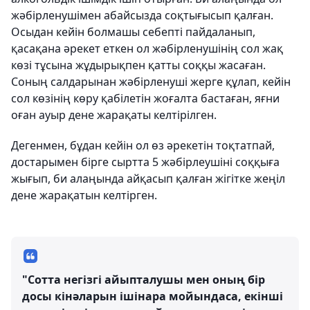
жәбірленушімен абайсызда соқтығысып қалған.
Осыдан кейін болмашы себепті пайдаланып,
қасақана әрекет еткен ол жәбірленушінің сол жақ
көзі тұсына жұдырықпен қатты соққы жасаған.
Соның салдарынан жәбірленуші жерге құлап, кейін
сол көзінің көру қабілетін жоғалта бастаған, яғни
оған ауыр дене жарақаты келтірілген.
Дегенмен, бұдан кейін ол өз әрекетін тоқтатпай,
достарымен бірге сыртта 5 жәбірлеушіні соққыға
жығып, би алаңында айқасып қалған жігітке жеңіл
дене жарақатын келтірген.
"Сотта негізгі айыпталушы мен оның бір
досы кінәларын ішінара мойындаса, екінші