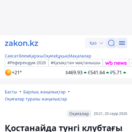
Қаз
Саясат
Әлем
Қаржы
Оқиға
Құқық
Мақалалар
#Референдум-2026
#Қазақстан мақтанышы
+21°
$
469.93
€
541.64
₽
5.71
Басты
Барлық жаңалықтар
Оқиғалар туралы жаңалықтар
Оқиғалар
20:21, 20 сәуір 2026
Қостанайда түнгі клубтағы