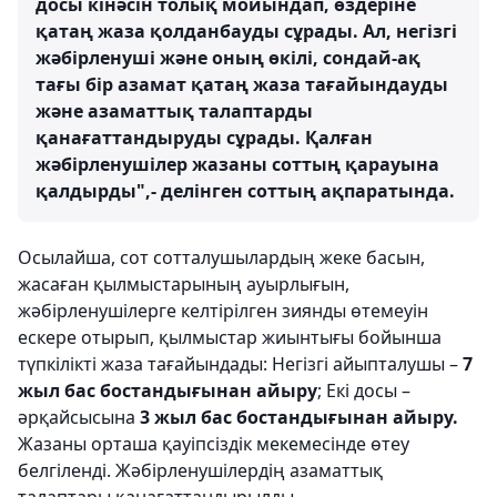
досы кінәсін толық мойындап, өздеріне
қатаң жаза қолданбауды сұрады. Ал, негізгі
жәбірленуші және оның өкілі, сондай-ақ
тағы бір азамат қатаң жаза тағайындауды
және азаматтық талаптарды
қанағаттандыруды сұрады. Қалған
жәбірленушілер жазаны соттың қарауына
қалдырды",- делінген соттың ақпаратында.
Осылайша, сот сотталушылардың жеке басын,
жасаған қылмыстарының ауырлығын,
жәбірленушілерге келтірілген зиянды өтемеуін
ескере отырып, қылмыстар жиынтығы бойынша
түпкілікті жаза тағайындады: Негізгі айыпталушы –
7
жыл бас бостандығынан айыру
; Екі досы –
әрқайсысына
3 жыл бас бостандығынан айыру.
Жазаны орташа қауіпсіздік мекемесінде өтеу
белгіленді. Жәбірленушілердің азаматтық