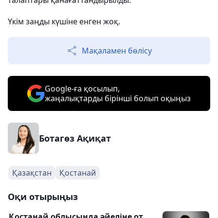
талаптары қанағаттандырылды.
Үкім заңды күшіне енген жоқ.
Мақаламен бөлісу
Google-ға қосылып,
жаңалықтарды бірінші болып оқыңыз
Ботагөз Ақиқат
Қазақстан
Қостанай
Оқи отырыңыз
Қостанай облысында әйеліне от