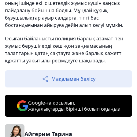
оның ішінде екі іс шетелдік жұмыс күшін заңсыз
пайдалану бойынша болды. Мұндай құқық
бұзушылықтар ауыр салдарға, тіпті бас
бостандығынан айыруға дейін алып келуі мүмкін.
Осыған байланысты полиция барлық азамат пен
жұмыс берушілерді көші-қон заңнамасының
талаптарын қатаң сақтауға және барлық қажетті
құжатты уақытылы ресімдеуге шақырады.
Мақаламен бөлісу
Google-ға қосылып,
жаңалықтарды бірінші болып оқыңыз
Айгерим Тарина