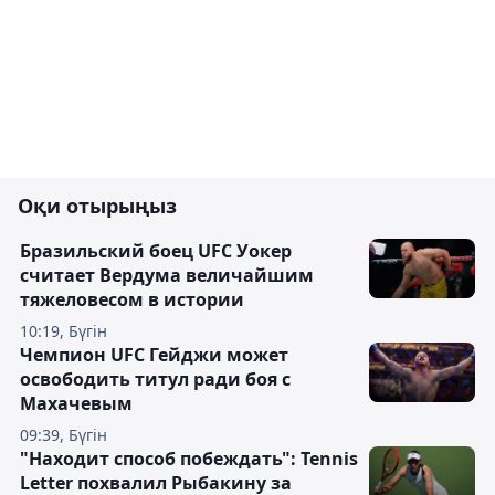
Оқи отырыңыз
Бразильский боец UFC Уокер
считает Вердума величайшим
тяжеловесом в истории
10:19, Бүгін
Чемпион UFC Гейджи может
освободить титул ради боя с
Махачевым
09:39, Бүгін
"Находит способ побеждать": Tennis
Letter похвалил Рыбакину за