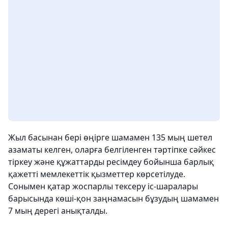
Жыл басынан бері өңірге шамамен 135 мың шетел
азаматы келген, оларға белгіленген тәртіпке сәйкес
тіркеу және құжаттарды ресімдеу бойынша барлық
қажетті мемлекеттік қызметтер көрсетілуде.
Сонымен қатар жоспарлы тексеру іс-шаралары
барысында көші-қон заңнамасын бұзудың шамамен
7 мың дерегі анықталды.