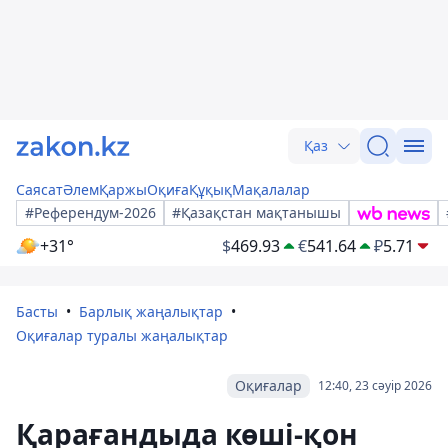
Қаз
Саясат
Әлем
Қаржы
Оқиға
Құқық
Мақалалар
#Референдум-2026
#Қазақстан мақтанышы
+31°
$
469.93
€
541.64
₽
5.71
Басты
Барлық жаңалықтар
Оқиғалар туралы жаңалықтар
Оқиғалар
12:40, 23 сәуір 2026
Қарағандыда көші-қон