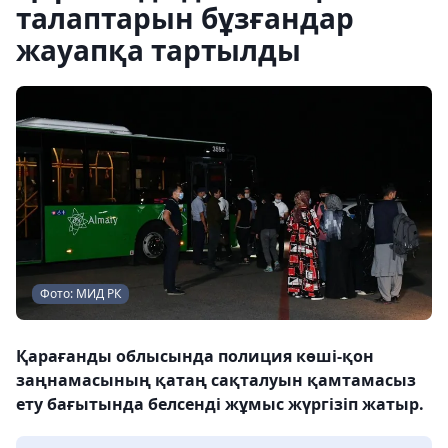
талаптарын бұзғандар
жауапқа тартылды
Фото: МИД РК
Қарағанды облысында полиция көші-қон
заңнамасының қатаң сақталуын қамтамасыз
ету бағытында белсенді жұмыс жүргізіп жатыр.