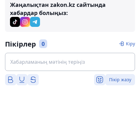
Жаңалықтан zakon.kz сайтында
хабардар болыңыз:
Пікірлер
0
Кіру
Пікір жазу