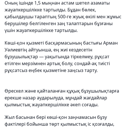
Оның ішінде 1,5 мыңнан астам шетел азаматы
жауапкершілікке тартылды. Бұдан бөлек,
қабылдаушы тараптың 500-ге жуық өкілі мен жұмыс
берушілер белгіленген заң талаптарын бұзғаны
үшін жауапкершілікке тартылды.
Көші-қон қызметі басқармасының бастығы Арман
Уәлиевтің айтуынша, ең жиі кездесетін
бұзушылықтар — уақытында тіркелмеу, рұқсат
етілген мерзімнен артық болу, сондай-ақ тиісті
рұқсатсыз еңбек қызметіне заңсыз тарту.
Өрескел және қайталанған құқық бұзушылықтарға
ерекше назар аударылуда, мұндай жағдайлар
қылмыстық жауапкершілікке әкеп соғады.
Жыл басынан бері көші-қон заңнамасын бұзу
фактілері бойынша төрт қылмыстық іс қозғалды,