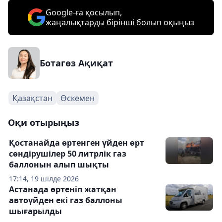
Google-ға қосылып,
жаңалықтарды бірінші болып оқыңыз
Ботагөз Ақиқат
Қазақстан
Өскемен
Оқи отырыңыз
Қостанайда өртенген үйден өрт
сөндірушілер 50 литрлік газ
баллонын алып шықты
17:14, 19 шілде 2026
Астанада өртеніп жатқан
автоүйден екі газ баллоны
шығарылды