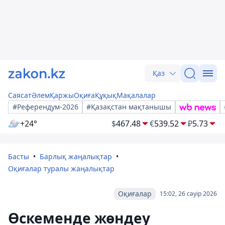
Қаз
Саясат
Әлем
Қаржы
Оқиға
Құқық
Мақалалар
#Референдум-2026
#Қазақстан мақтанышы
+24°
$
467.48
€
539.52
₽
5.73
Басты
Барлық жаңалықтар
Оқиғалар туралы жаңалықтар
Оқиғалар
15:02, 26 сәуір 2026
Өскеменде жөндеу