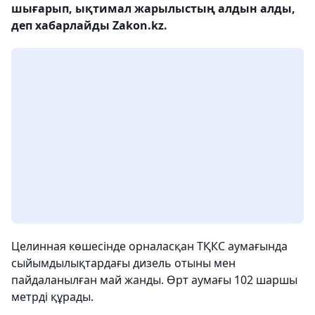
шығарып, ықтимал жарылыстың алдын алды,
деп хабарлайды Zakon.kz.
Целинная көшесінде орналасқан ТҚКС аумағында
сыйымдылықтардағы дизель отыны мен
пайдаланылған май жанды. Өрт аумағы 102 шаршы
метрді құрады.