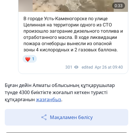
Бұған дейін Алматы облысының құтқарушылар
түнде 4300 биіктікте жоғалып кеткен туристі
құтқарғанын
жазғанбыз
.
Мақаламен бөлісу