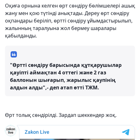
Оқиға орнына келген өрт сөндіру бөлімшелері ашық
жану мен қою түтінді анықтады. Дереу өрт сөндіру
оқпандары беріліп, өртті сөндіру ұйымдастырылып,
жалынның таралуына жол бермеу шаралары
қабылданды.
"Өртті сөндіру барысында құтқарушылар
қауіпті аймақтан 4 оттегі және 2 газ
баллонын шығарып, жарылыс қаупінің
алдын алды",- деп атап өтті ТЖМ.
Өрт толық сөндірілді. Зардап шеккендер жоқ.