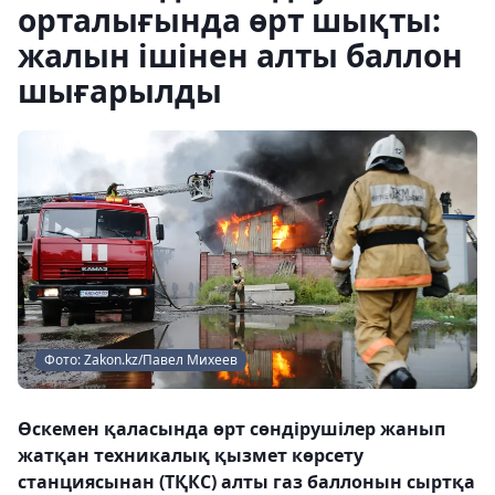
орталығында өрт шықты:
жалын ішінен алты баллон
шығарылды
Фото: Zakon.kz/Павел Михеев
Өскемен қаласында өрт сөндірушілер жанып
жатқан техникалық қызмет көрсету
станциясынан (ТҚКС) алты газ баллонын сыртқа