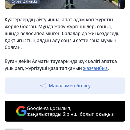
Сурет: Zakon.kz
Куәгерлердің айтуынша, апат адам көп жүретін
жерде болған. Мұнда жаяу жүргіншілер, соның
ішінде велосипед мінген балалар да жиі кездеседі.
Қақтығыстың алдын алу соңғы сәтте ғана мүмкін
болған.
Бұған дейін Алматы тауларында жүк көлігі апатқа
ұшырап, жүргізуші қаза тапқанын
жазғанбыз
.
Мақаламен бөлісу
Google-ға қосылып,
жаңалықтарды бірінші болып оқыңыз