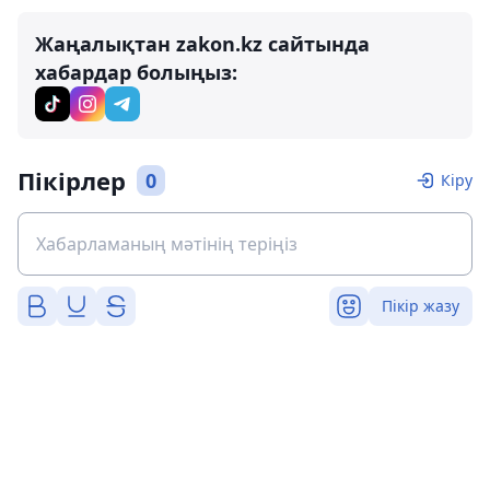
Жаңалықтан zakon.kz сайтында
хабардар болыңыз:
Пікірлер
0
Кіру
Пікір жазу