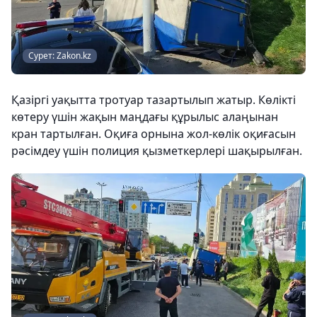
Сурет: Zakon.kz
Қазіргі уақытта тротуар тазартылып жатыр. Көлікті
көтеру үшін жақын маңдағы құрылыс алаңынан
кран тартылған. Оқиға орнына жол-көлік оқиғасын
рәсімдеу үшін полиция қызметкерлері шақырылған.