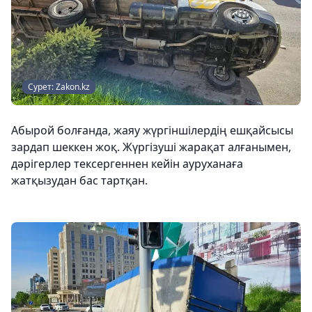
Сурет: Zakon.kz
Абырой болғанда, жаяу жүргіншілердің ешқайсысы
зардап шеккен жоқ. Жүргізуші жарақат алғанымен,
дәрігерлер тексергеннен кейін ауруханаға
жатқызудан бас тартқан.