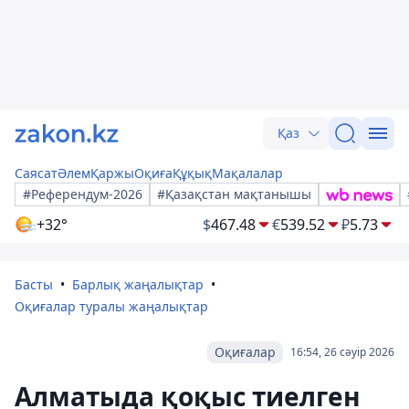
Қаз
Саясат
Әлем
Қаржы
Оқиға
Құқық
Мақалалар
#Референдум-2026
#Қазақстан мақтанышы
+32°
$
467.48
€
539.52
₽
5.73
Басты
Барлық жаңалықтар
Оқиғалар туралы жаңалықтар
Оқиғалар
16:54, 26 сәуір 2026
Алматыда қоқыс тиелген