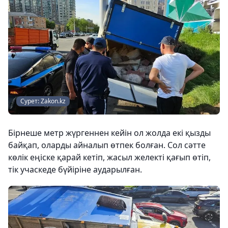
Сурет: Zakon.kz
Бірнеше метр жүргеннен кейін ол жолда екі қызды
байқап, оларды айналып өтпек болған. Сол сәтте
көлік еңіске қарай кетіп, жасыл желекті қағып өтіп,
тік учаскеде бүйіріне аударылған.