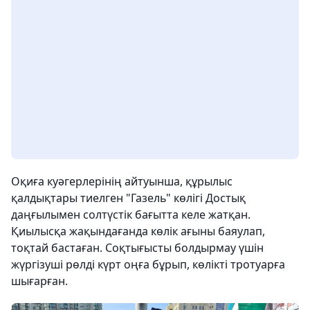
Оқиға куәгерлерінің айтуынша, құрылыс
қалдықтары тиелген "Газель" көлігі Достық
даңғылымен солтүстік бағытта келе жатқан.
Қиылысқа жақындағанда көлік ағыны баяулап,
тоқтай бастаған. Соқтығысты болдырмау үшін
жүргізуші рөлді күрт оңға бұрып, көлікті тротуарға
шығарған.