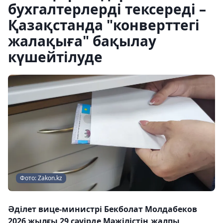
бухгалтерлерді тексереді –
Қазақстанда "конверттегі
жалақыға" бақылау
күшейтілуде
Фото: Zakon.kz
Әділет вице-министрі Бекболат Молдабеков
2026 жылғы 29 сәуірде Мәжілістің жалпы