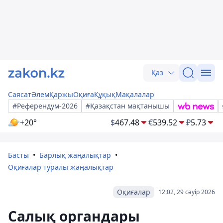
Қаз
Саясат
Әлем
Қаржы
Оқиға
Құқық
Мақалалар
#Референдум-2026
#Қазақстан мақтанышы
+20°
$
467.48
€
539.52
₽
5.73
Басты
Барлық жаңалықтар
Оқиғалар туралы жаңалықтар
Оқиғалар
12:02, 29 сәуір 2026
Салық органдары