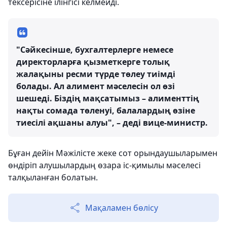
тексерісіне ілінгісі келмейді.
"Сәйкесінше, бухгалтерлерге немесе
директорларға қызметкерге толық
жалақыны ресми түрде төлеу тиімді
болады. Ал алимент мәселесін ол өзі
шешеді. Біздің мақсатымыз – алименттің
нақты сомада төленуі, балалардың өзіне
тиесілі ақшаны алуы", – деді вице-министр.
Бұған дейін Мәжілісте жеке сот орындаушыларымен
өндіріп алушылардың өзара іс-қимылы мәселесі
талқыланған болатын.
Мақаламен бөлісу