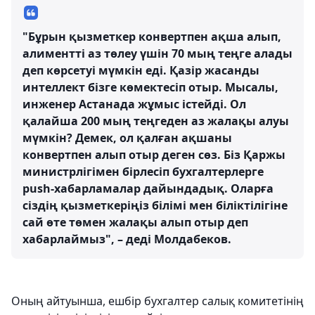
"Бұрын қызметкер конвертпен ақша алып,
алиментті аз төлеу үшін 70 мың теңге алады
деп көрсетуі мүмкін еді. Қазір жасанды
интеллект бізге көмектесіп отыр. Мысалы,
инженер Астанада жұмыс істейді. Ол
қалайша 200 мың теңгеден аз жалақы алуы
мүмкін? Демек, ол қалған ақшаны
конвертпен алып отыр деген сөз. Біз Қаржы
министрлігімен бірлесіп бухгалтерлерге
push-хабарламалар дайындадық. Оларға
сіздің қызметкеріңіз білімі мен біліктілігіне
сай өте төмен жалақы алып отыр деп
хабарлаймыз", – деді Молдабеков.
Оның айтуынша, ешбір бухгалтер салық комитетінің