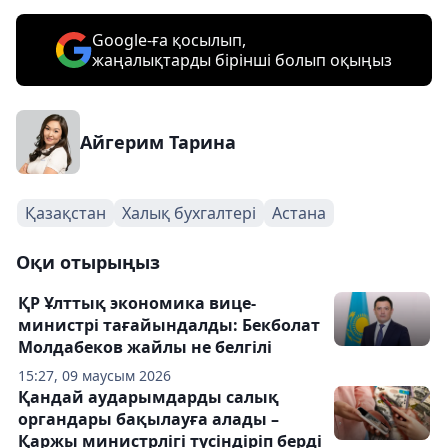
Google-ға қосылып,
жаңалықтарды бірінші болып оқыңыз
Айгерим Тарина
Қазақстан
Халық бухгалтері
Астана
Оқи отырыңыз
ҚР Ұлттық экономика вице-
министрі тағайындалды: Бекболат
Молдабеков жайлы не белгілі
15:27, 09 маусым 2026
Қандай аударымдарды салық
органдары бақылауға алады –
Қаржы министрлігі түсіндіріп берді