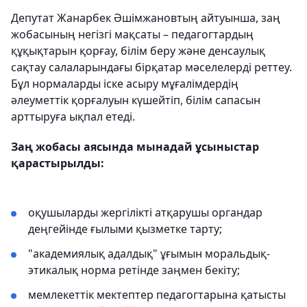
Депутат Жанарбек Әшімжановтың айтуынша, заң
жобасының негізгі мақсаты – педагогтардың
құқықтарын қорғау, білім беру және денсаулық
сақтау салаларындағы бірқатар мәселелерді реттеу.
Бұл нормаларды іске асыру мұғалімдердің
әлеуметтік қорғалуын күшейтіп, білім сапасын
арттыруға ықпал етеді.
Заң жобасы аясында мынадай ұсыныстар
қарастырылды:
оқушыларды жергілікті атқарушы органдар
деңгейінде ғылыми қызметке тарту;
"академиялық адалдық" ұғымын моральдық-
этикалық норма ретінде заңмен бекіту;
мемлекеттік мектептер педагогтарына қатысты