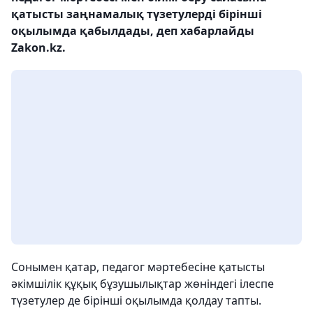
қатысты заңнамалық түзетулерді бірінші
оқылымда қабылдады, деп хабарлайды
Zakon.kz.
Сонымен қатар, педагог мәртебесіне қатысты
әкімшілік құқық бұзушылықтар жөніндегі ілеспе
түзетулер де бірінші оқылымда қолдау тапты.