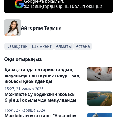
Google-ға қосылып,
жаңалықтарды бірінші болып оқыңыз
Айгерим Тарина
Қазақстан
Шымкент
Алматы
Астана
Оқи отырыңыз
Қазақстанда нотариустардың
жауапкершілігі күшейтіледі – заң
жобасы қабылданды
15:27, 21 мамыр 2026
Мәжілісте Су кодексінің жобасы
бірінші оқылымда мақұлданды
16:41, 27 қараша 2024
Мәжіліс депутаттары "Акваөсіру