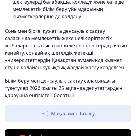
шектеулерді балабақша, колледж және өзге де
мемлекеттік білім беру ұйымдарының
қызметкерлеріне де қолдану.
Сонымен бірге, құжатта денсаулық сақтау
саласында мемлекеттік-жекешелік әріптестік
жобаларына қатысатын жеке серіктестердің аясын
кеңейту, сондай-ақ шетелдік жетекші
университеттердің Қазақстан аумағында қызмет
етуіне қолайлы құқықтық жағдай жасау көзделген.
Білім беру мен денсаулық сақтау саласындағы
түзетулер 2026 жылғы 25 ақпанда депутаттардың
қарауына енгізілген болатын.
Мақаламен бөлісу