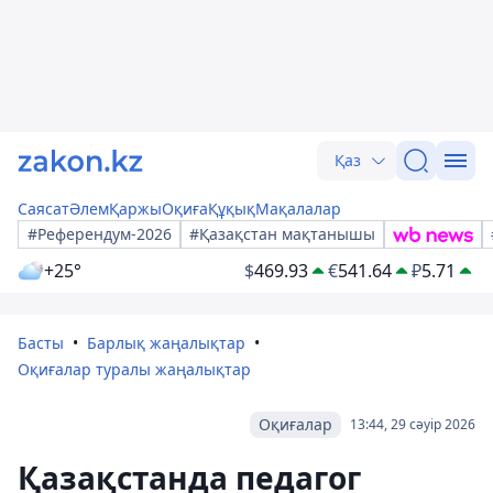
Қаз
Саясат
Әлем
Қаржы
Оқиға
Құқық
Мақалалар
#Референдум-2026
#Қазақстан мақтанышы
+25°
$
469.93
€
541.64
₽
5.71
Басты
Барлық жаңалықтар
Оқиғалар туралы жаңалықтар
Оқиғалар
13:44, 29 сәуір 2026
Қазақстанда педагог