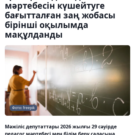
мәртебесін күшейтуге
бағытталған заң жобасы
бірінші оқылымда
мақұлданды
Фото: freepik
Мәжіліс депутаттары 2026 жылғы 29 сәуірде
педагог мәртебесі мен білім беру саласына