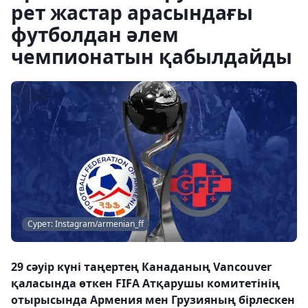
рет жастар арасындағы
футболдан әлем
чемпионатын қабылдайды
Сурет: Instagram/armenian_ff
29 сәуір күні таңертең Канаданың Vancouver
қаласында өткен FIFA Атқарушы комитетінің
отырысында Армения мен Грузияның бірлескен