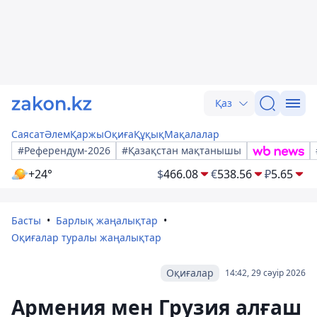
Қаз
Саясат
Әлем
Қаржы
Оқиға
Құқық
Мақалалар
#Референдум-2026
#Қазақстан мақтанышы
+24°
$
466.08
€
538.56
₽
5.65
Басты
Барлық жаңалықтар
Оқиғалар туралы жаңалықтар
Оқиғалар
14:42, 29 сәуір 2026
Армения мен Грузия алғаш