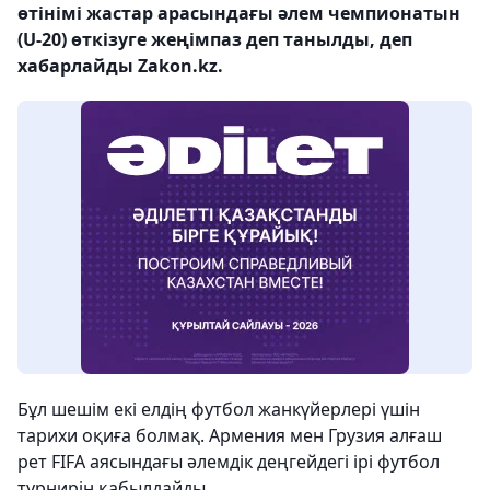
өтінімі жастар арасындағы әлем чемпионатын
(U-20) өткізуге жеңімпаз деп танылды, деп
хабарлайды Zakon.kz.
Бұл шешім екі елдің футбол жанкүйерлері үшін
тарихи оқиға болмақ. Армения мен Грузия алғаш
рет FIFA аясындағы әлемдік деңгейдегі ірі футбол
турнирін қабылдайды.