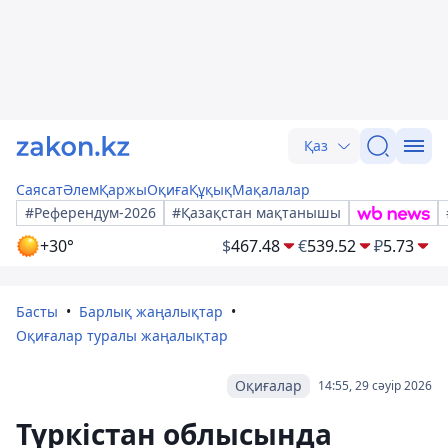
Қаз
Саясат
Әлем
Қаржы
Оқиға
Құқық
Мақалалар
#Референдум-2026
#Қазақстан мақтанышы
+30°
$
467.48
€
539.52
₽
5.73
Басты
Барлық жаңалықтар
Оқиғалар туралы жаңалықтар
Оқиғалар
14:55, 29 сәуір 2026
Түркістан облысында