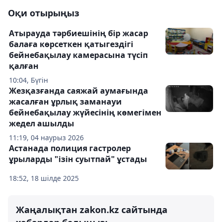
Оқи отырыңыз
Атырауда тәрбиешінің бір жасар
балаға көрсеткен қатыгездігі
бейнебақылау камерасына түсіп
қалған
10:04, Бүгін
Жезқазғанда саяжай аумағында
жасалған ұрлық заманауи
бейнебақылау жүйесінің көмегімен
жедел ашылды
11:19, 04 наурыз 2026
Астанада полиция гастролер
ұрыларды "ізін суытпай" ұстады
18:52, 18 шілде 2025
Жаңалықтан zakon.kz сайтында