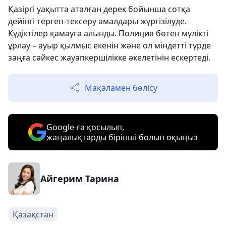
Қазіргі уақытта аталған дерек бойынша сотқа
дейінгі тергеп-тексеру амалдары жүргізілуде.
Күдіктілер қамауға алынды. Полиция бөтен мүлікті
ұрлау – ауыр қылмыс екенін және ол міндетті түрде
заңға сәйкес жауапкершілікке әкелетінін ескертеді.
Мақаламен бөлісу
Google-ға қосылып,
жаңалықтарды бірінші болып оқыңыз
Айгерим Тарина
Қазақстан