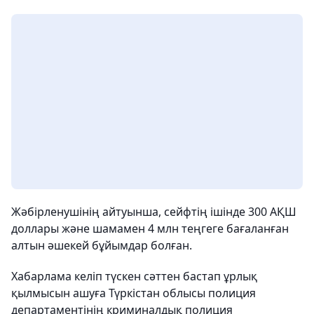
Жәбірленушінің айтуынша, сейфтің ішінде 300 АҚШ
доллары және шамамен 4 млн теңгеге бағаланған
алтын әшекей бұйымдар болған.
Хабарлама келіп түскен сәттен бастап ұрлық
қылмысын ашуға Түркістан облысы полиция
департаментінің криминалдық полиция