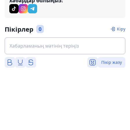
хабардар болыңыз:
Пікірлер
0
Кіру
Пікір жазу