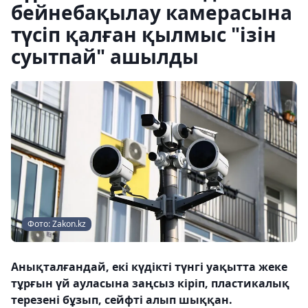
бейнебақылау камерасына
түсіп қалған қылмыс "ізін
суытпай" ашылды
Фото: Zakon.kz
Анықталғандай, екі күдікті түнгі уақытта жеке
тұрғын үй ауласына заңсыз кіріп, пластикалық
терезені бұзып, сейфті алып шыққан.