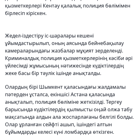
қызметкерлері Кентау қалалық полиция бөлімімен
бірлесіп кіріскен.
Жедел-іздестіру іс-шаралары кешені
ұйымдастырылып, оның аясында бейнебақылау
камераларындағы жазбалар мұқият зерделенді.
Криминалдық полиция қызметкерлерінің кәсіби әрі
үйлесімді жұмысының нәтижесінде күдіктілердің
жеке басы бір тәулік ішінде анықталды.
Олардың бірі Шымкент қаласындағы жалдамалы
пәтерден ұсталса, екіншісі Астана қаласында
анықталып, полиция бөліміне жеткізілді. Тергеу
барысында күдіктілердің қылмысты оңай олжа табу
мақсатында алдын ала жоспарлағаны белгілі болды.
Олар ұрланған сейфті ашып, ішіндегі алтын
бұйымдарды келесі күні ломбардқа өткізген.