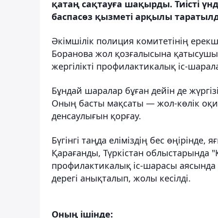
қатаң сақтауға шақырды. Тиісті үнд
баспасөз қызметі арқылы таратылд
Әкімшілік полиция комитетінің ерек
Боранова жол қозғалысына қатысушы
жергілікті профилактикалық іс-шарала
Бұндай шаралар бұған дейін де жүргіз
Оның басты мақсаты — жол-көлік оқи
денсаулығын қорғау.
Бүгінгі таңда еліміздің бес өңірінде
Қарағанды, Түркістан облыстарында 
профилактикалық іс-шарасы аясында 
дерегі анықталып, жолы кесілді.
Оның ішінде: