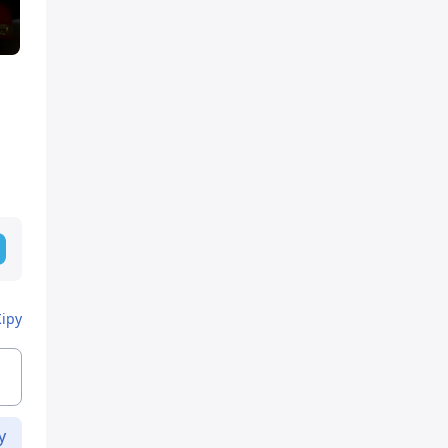
Кіру
у