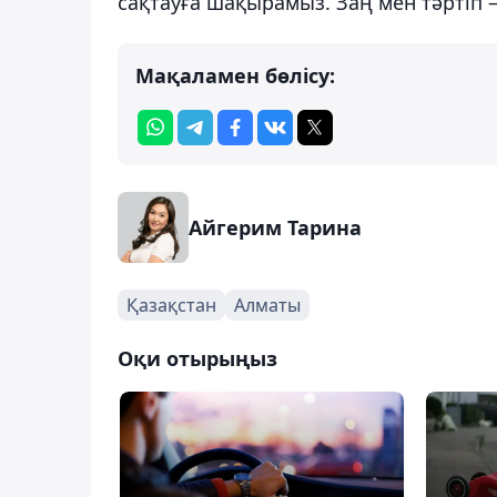
сақтауға шақырамыз. Заң мен тәртіп 
Мақаламен бөлісу:
Айгерим Тарина
Қазақстан
Алматы
Оқи отырыңыз