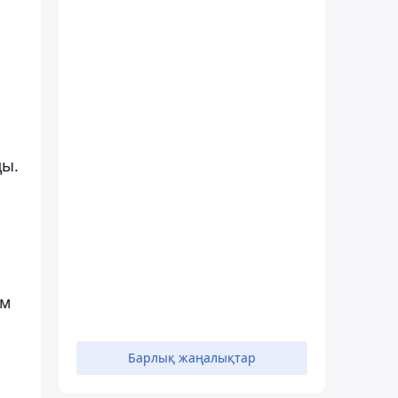
ды.
ам
Барлық жаңалықтар