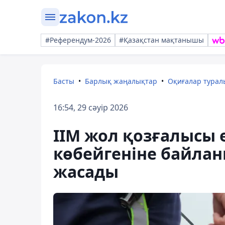
#Референдум-2026
#Қазақстан мақтанышы
Басты
Барлық жаңалықтар
Оқиғалар тура
16:54, 29 сәуір 2026
ІІМ жол қозғалысы 
көбейгеніне байлан
жасады