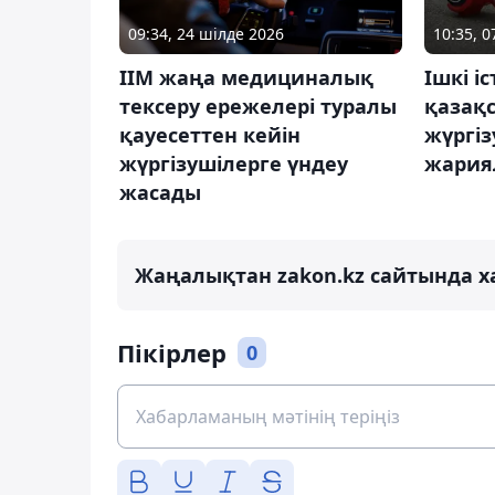
09:34, 24 шілде 2026
10:35, 
ІІМ жаңа медициналық
Ішкі і
тексеру ережелері туралы
қазақ
қауесеттен кейін
жүргіз
жүргізушілерге үндеу
жария
жасады
Жаңалықтан zakon.kz сайтында х
Пікірлер
0