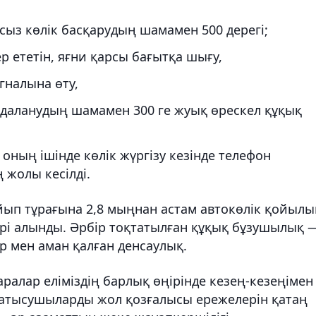
сыз көлік басқарудың шамамен 500 дерегі;
р ететін, яғни қарсы бағытқа шығу,
налына өту,
йдаланудың шамамен 300 ге жуық өрескел құқық
, оның ішінде көлік жүргізу кезінде телефон
 жолы кесілді.
ып тұрағына 2,8 мыңнан астам автокөлік қойылы
мірі алынды. Әрбір тоқтатылған құқық бұзушылық 
ір мен аман қалған денсаулық.
алар еліміздің барлық өңірінде кезең-кезеңімен
қатысушыларды жол қозғалысы ережелерін қатаң