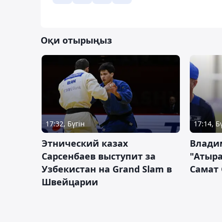
Оқи отырыңыз
17:32, Бүгін
17:14, Б
Этнический казах
Влади
Сарсенбаев выступит за
"Атыра
Узбекистан на Grand Slam в
Самат
Швейцарии