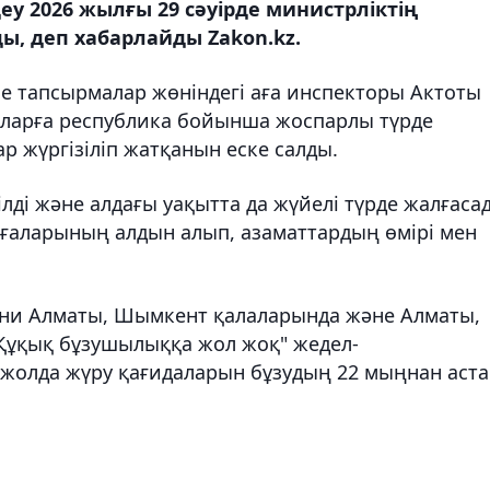
еу 2026 жылғы 29 сәуірде министрліктің
ы, деп хабарлайды Zakon.kz.
ше тапсырмалар жөніндегі аға инспекторы Актоты
ларға республика бойынша жоспарлы түрде
р жүргізіліп жатқанын еске салды.
ілді және алдағы уақытта да жүйелі түрде жалғаса
ғаларының алдын алып, азаматтардың өмірі мен
, яғни Алматы, Шымкент қалаларында және Алматы,
"Құқық бұзушылыққа жол жоқ" жедел-
жолда жүру қағидаларын бұзудың 22 мыңнан аст