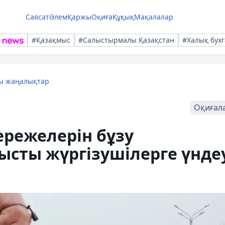
Саясат
Әлем
Қаржы
Оқиға
Құқық
Мақалалар
#Қазақмыс
#Салыстырмалы Қазақстан
#Халық бухг
лы жаңалықтар
Оқиғал
ережелерін бұзу
ысты жүргізушілерге үнде