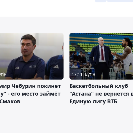
үгін
17:11, Бүгін
мир Чебурин покинет
Баскетбольный клуб
у" - его место займёт
"Астана" не вернётся 
 Смаков
Единую лигу ВТБ