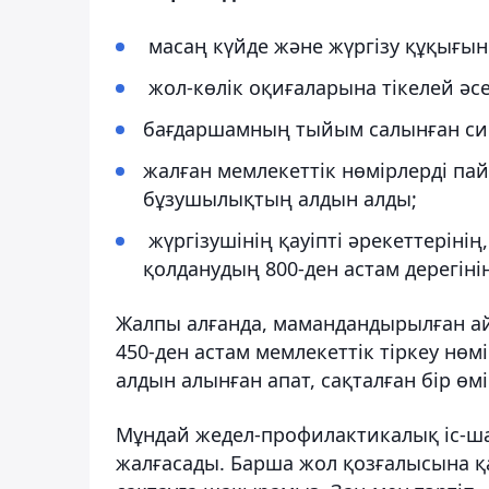
масаң күйде және жүргізу құқығын
жол-көлік оқиғаларына тікелей әсе
бағдаршамның тыйым салынған сиг
жалған мемлекеттік нөмірлерді па
бұзушылықтың алдын алды;
жүргізушінің қауіпті әрекеттерінің
қолданудың 800-ден астам дерегінің
Жалпы алғанда, мамандандырылған ай
450-ден астам мемлекеттік тіркеу нө
алдын алынған апат, сақталған бір өм
Мұндай жедел-профилактикалық іс-шар
жалғасады. Барша жол қозғалысына 