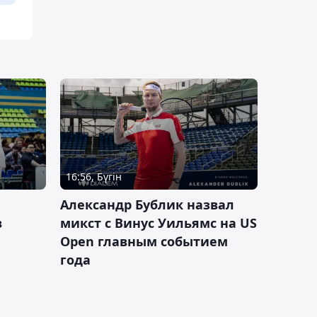
16:56, Бүгін
Александр Бублик назвал
в
микст с Винус Уильямс на US
Open главным событием
года