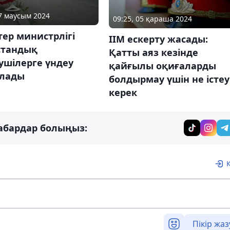
07 маусым 2024
09:25, 05 қараша 2024
стер министрлігі
ІІМ ескерту жасады:
стандық
Қатты аяз кезінде
ушілерге үндеу
қайғылы оқиғаларды
лады
болдырмау үшін не істеу
керек
абардар болыңыз:
Пікір жаз