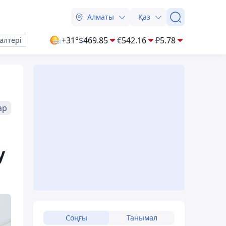
Алматы
Қаз
+31°
$
469.85
€
542.16
₽
5.78
алтері
ар
у
Соңғы
Танымал