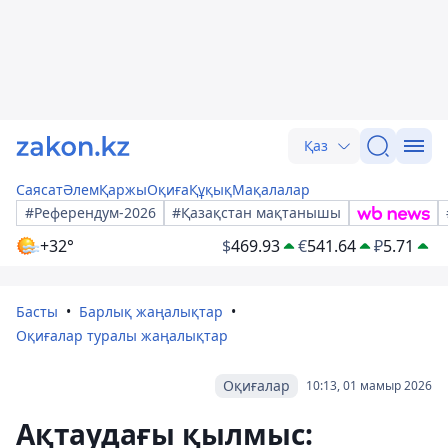
Қаз
Саясат
Әлем
Қаржы
Оқиға
Құқық
Мақалалар
#Референдум-2026
#Қазақстан мақтанышы
+32°
$
469.93
€
541.64
₽
5.71
Басты
Барлық жаңалықтар
Оқиғалар туралы жаңалықтар
Оқиғалар
10:13, 01 мамыр 2026
Ақтаудағы қылмыс: