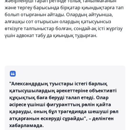
жәбірленуші тарап ретінде толық танылмағанын
және тергеу барысында бірқатар қиындықтарға тап
болып отырғанын айтады. Олардың айтуынша,
алғашқы сот отырысын олардың қатысуынсыз
өткізуге талпыныстар болған, сондай-ақ істі жүргізу
үшін адвокат табу да қиындық тудырған.
"Александрдың туыстары істегі барлық
қатысушылардың әрекеттеріне объективті
құқықтық баға беруді талап етеді. Олар
әсіресе үшінші фигуранттың рөлін қайта
қарауды, оның бұл трагедияда шешуші рөл
атқарғанын ескеруді сұрайды", – делінген
хабарламада.