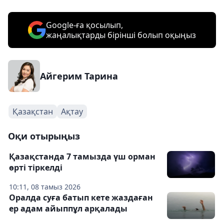
Google-ға қосылып,
жаңалықтарды бірінші болып оқыңыз
Айгерим Тарина
Қазақстан
Ақтау
Оқи отырыңыз
Қазақстанда 7 тамызда үш орман
өрті тіркелді
10:11, 08 тамыз 2026
Оралда суға батып кете жаздаған
ер адам айыппұл арқалады