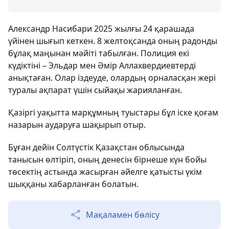
Александр Насибари 2025 жылғы 24 қарашада
үйінен шығып кеткен. 8 желтоқсанда оның радонды
бұлақ маңынан мәйіті табылған. Полиция екі
күдіктіні – Эльдар мен Әмір Аллахвердиевтерді
анықтаған. Олар іздеуде, олардың орналасқан жері
туралы ақпарат үшін сыйақы жарияланған.
Қазіргі уақытта марқұмның туыстары бұл іске қоғам
назарын аударуға шақырып отыр.
Бұған дейін Солтүстік Қазақстан облысында
танысын өлтіріп, оның денесін бірнеше күн бойы
төсектің астында жасырған әйелге қатысты үкім
шыққаны хабарланған болатын.
Мақаламен бөлісу