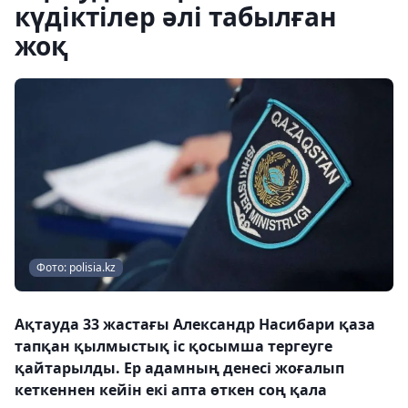
күдіктілер әлі табылған
жоқ
Фото: polisia.kz
Ақтауда 33 жастағы Александр Насибари қаза
тапқан қылмыстық іс қосымша тергеуге
қайтарылды. Ер адамның денесі жоғалып
кеткеннен кейін екі апта өткен соң қала