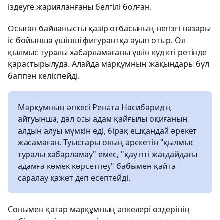
іздеуге жарияланғаны белгілі болған.
Осыған байланысты қазір отбасының негізгі назары
іс бойынша үшінші фигурантқа ауып отыр. Ол
қылмыс туралы хабарламағаны үшін күдікті ретінде
қарастырылуда. Алайда марқұмның жақындары бұл
баппен келіспейді.
Марқұмның әпкесі Рената Насибаридің
айтуынша, дәл осы адам қайғылы оқиғаның
алдын алуы мүмкін еді, бірақ ешқандай әрекет
жасамаған. Туыстары оның әрекетін "қылмыс
туралы хабарламау" емес, "қауіпті жағдайдағы
адамға көмек көрсетпеу" бабымен қайта
саралау қажет деп есептейді.
Сонымен қатар марқұмның әпкелері өздерінің