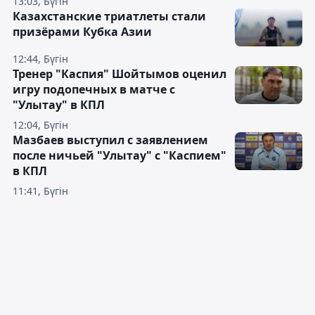
13:03, Бүгін
Казахстанские триатлеты стали
призёрами Кубка Азии
12:44, Бүгін
Тренер "Каспия" Шойтымов оценил
игру подопечных в матче с
"Улытау" в КПЛ
12:04, Бүгін
Мазбаев выступил с заявлением
после ничьей "Улытау" с "Каспием"
в КПЛ
11:41, Бүгін