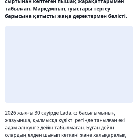
сыртынан көптеген пышақ жарақаттарымен
табылған. Марқұмның туыстары тергеу
барысына қатысты жаңа деректермен бөлісті.
2026 жылғы 30 сәуірде Lada.kz басылымының
жазуынша, қылмысқа күдікті ретінде танылған екі
адам әлі күнге дейін табылмаған. Бұған дейін
олардың елден шығып кеткені және халықаралық