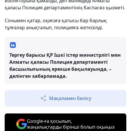
изоляторына қамалды, деп мәлімдеді Алматы
қаласы Полиция департаментінің баспасөз қызметі.
Сонымен қатар, оқиғаға қатысы бар барлық
тұлғалар анықталып, полицияға жеткізілді.
Тергеу барысы ҚР Ішкі істер министрлігі мен
Алматы қаласы Полиция департаменті
басшылығының ерекше бақылауында, –
делінген хабарламада.
Мақаламен бөлісу
Google-ға қосылып,
жаңалықтарды бірінші болып оқыңыз