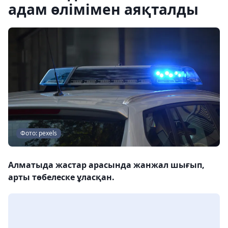
адам өлімімен аяқталды
Фото: pexels
Алматыда жастар арасында жанжал шығып,
арты төбелеске ұласқан.