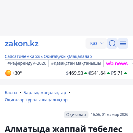
Қаз
Саясат
Әлем
Қаржы
Оқиға
Құқық
Мақалалар
#Референдум-2026
#Қазақстан мақтанышы
+30°
$
469.93
€
541.64
₽
5.71
Басты
Барлық жаңалықтар
Оқиғалар туралы жаңалықтар
Оқиғалар
16:56, 01 мамыр 2026
Алматыда жаппай төбелес