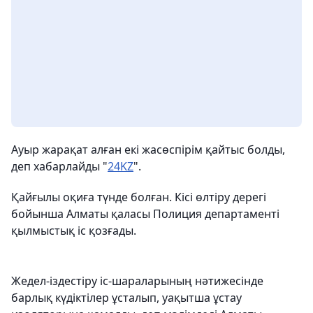
Ауыр жарақат алған екі жасөспірім қайтыс болды,
деп хабарлайды "
24KZ
".
Қайғылы оқиға түнде болған. Кісі өлтіру дерегі
бойынша Алматы қаласы Полиция департаменті
қылмыстық іс қозғады.
Жедел-іздестіру іс-шараларының нәтижесінде
барлық күдіктілер ұсталып, уақытша ұстау