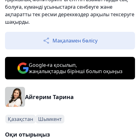
болуға, күмәнді ұсыныстарға сенбеуге және
ақпаратты тек ресми дереккөздер арқылы тексеруге
шақырды.
Мақаламен бөлісу
Google-ға қосылып,
жаңалықтарды бірінші болып оқыңыз
Айгерим Тарина
Қазақстан
Шымкент
Оқи отырыңыз