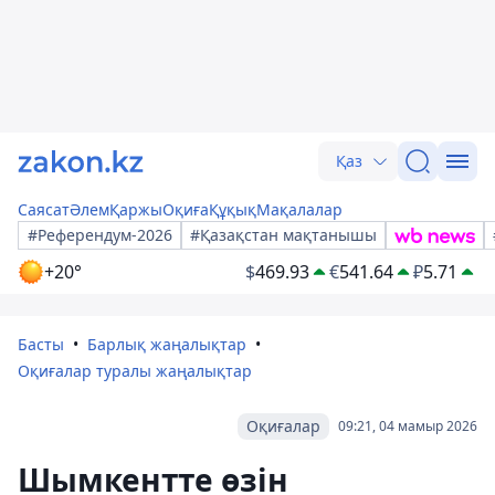
Қаз
Саясат
Әлем
Қаржы
Оқиға
Құқық
Мақалалар
#Референдум-2026
#Қазақстан мақтанышы
+20°
$
469.93
€
541.64
₽
5.71
Басты
Барлық жаңалықтар
Оқиғалар туралы жаңалықтар
Оқиғалар
09:21, 04 мамыр 2026
Шымкентте өзін