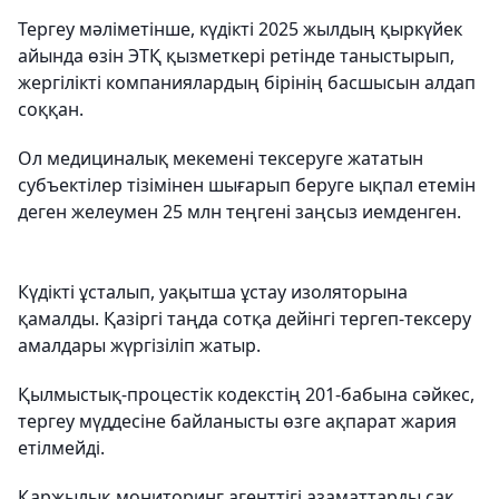
Тергеу мәліметінше, күдікті 2025 жылдың қыркүйек
айында өзін ЭТҚ қызметкері ретінде таныстырып,
жергілікті компаниялардың бірінің басшысын алдап
соққан.
Ол медициналық мекемені тексеруге жататын
субъектілер тізімінен шығарып беруге ықпал етемін
деген желеумен 25 млн теңгені заңсыз иемденген.
Күдікті ұсталып, уақытша ұстау изоляторына
қамалды. Қазіргі таңда сотқа дейінгі тергеп-тексеру
амалдары жүргізіліп жатыр.
Қылмыстық-процестік кодекстің 201-бабына сәйкес,
тергеу мүддесіне байланысты өзге ақпарат жария
етілмейді.
Қаржылық мониторинг агенттігі азаматтарды сақ