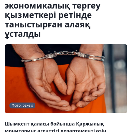
экономикалық тергеу
қызметкері ретінде
таныстырған алаяқ
ұсталды
Фото: pexels
Шымкент қаласы бойынша Қаржылық
мониторинг агенттігі департаменті өзін