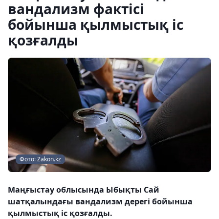
вандализм фактісі
бойынша қылмыстық іс
қозғалды
Фото: Zakon.kz
Маңғыстау облысында Ыбықты Сай
шатқалындағы вандализм дерегі бойынша
қылмыстық іс қозғалды.