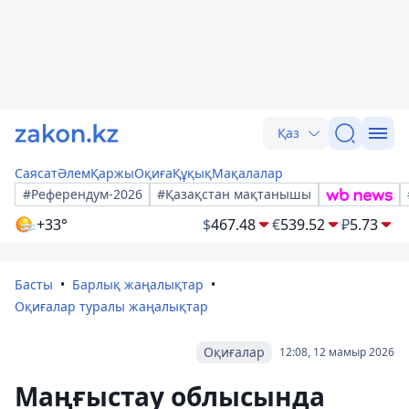
Қаз
Саясат
Әлем
Қаржы
Оқиға
Құқық
Мақалалар
#Референдум-2026
#Қазақстан мақтанышы
+33°
$
467.48
€
539.52
₽
5.73
Басты
Барлық жаңалықтар
Оқиғалар туралы жаңалықтар
Оқиғалар
12:08, 12 мамыр 2026
Маңғыстау облысында