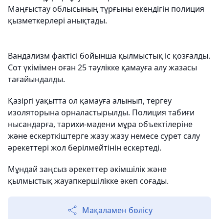
Маңғыстау облысының тұрғыны екендігін полиция
қызметкерлері анықтады.
Вандализм фактісі бойынша қылмыстық іс қозғалды.
Сот үкімімен оған 25 тәулікке қамауға алу жазасы
тағайындалды.
Қазіргі уақытта ол қамауға алынып, тергеу
изоляторына орналастырылды. Полиция табиғи
нысандарға, тарихи-мәдени мұра объектілеріне
және ескерткіштерге жазу жазу немесе сурет салу
әрекеттері жол берілмейтінін ескертеді.
Мұндай заңсыз әрекеттер әкімшілік және
қылмыстық жауапкершілікке әкеп соғады.
Мақаламен бөлісу