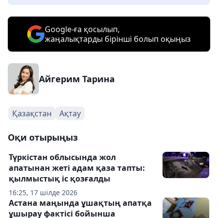
Google-ға қосылып,
жаңалықтарды бірінші болып оқыңыз
Айгерим Тарина
Қазақстан
Ақтау
Оқи отырыңыз
Түркістан облысында жол
апатынан жеті адам қаза тапты:
қылмыстық іс қозғалды
16:25, 17 шілде 2026
Астана маңында ұшақтың апатқа
ұшырау фактісі бойынша