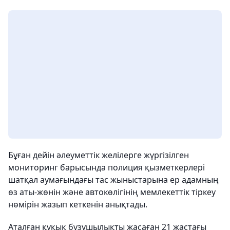
Бұған дейін әлеуметтік желілерге жүргізілген
мониторинг барысында полиция қызметкерлері
шатқал аумағындағы тас жыныстарына ер адамның
өз аты-жөнін және автокөлігінің мемлекеттік тіркеу
нөмірін жазып кеткенін анықтады.
Аталған құқық бұзушылықты жасаған 21 жастағы