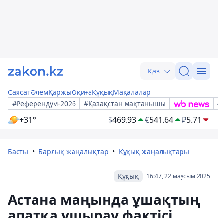
Қаз
Саясат
Әлем
Қаржы
Оқиға
Құқық
Мақалалар
#Референдум-2026
#Қазақстан мақтанышы
+31°
$
469.93
€
541.64
₽
5.71
Басты
Барлық жаңалықтар
Құқық жаңалықтары
Құқық
16:47, 22 маусым 2025
Астана маңында ұшақтың
апатқа ұшырау фактісі