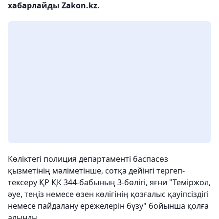
хабарлайды Zakon.kz.
Көліктегі полиция департаменті баспасөз
қызметінің мәліметінше, сотқа дейінгі тергеп-
тексеру ҚР ҚК 344-бабының 3-бөлігі, яғни "Теміржол,
әуе, теңіз немесе өзен көлігінің қозғалыс қауіпсіздігі
немесе пайдалану ережелерін бұзу" бойынша қолға
алынды.