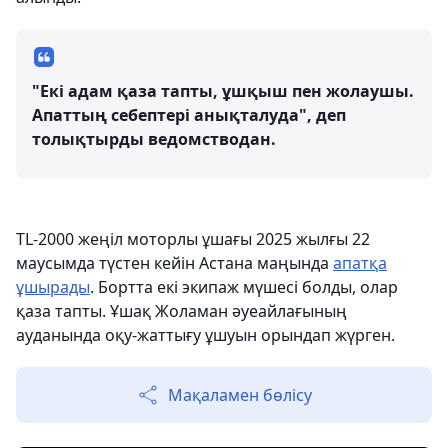
"Екі адам қаза тапты, ұшқыш пен жолаушы.
Апаттың себептері анықталуда", деп
толықтырды ведомстводан.
TL-2000 жеңіл моторлы ұшағы 2025 жылғы 22
маусымда түстен кейін Астана маңында
апатқа
ұшырады
. Бортта екі экипаж мүшесі болды, олар
қаза тапты. Ұшақ Жоламан әуеайлағының
ауданында оқу-жаттығу ұшуын орындап жүрген.
Мақаламен бөлісу