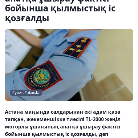
бойынша қылмыстық іс
қозғалды
Сурет: Zakon.kz
Астана маңында салдарынан екі адам қаза
тапқан, жекеменшікке тиесілі TL-2000 жеңіл
моторлы ұшағының апатқа ұшырау фактісі
бойынша қылмыстық іс қозғалды, деп