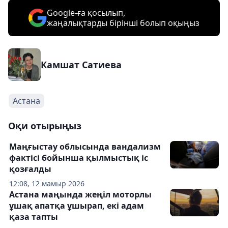
Google-ға қосылып,
жаңалықтарды бірінші болып оқыңыз
Камшат Сатиева
Астана
Оқи отырыңыз
Маңғыстау облысында вандализм
фактісі бойынша қылмыстық іс
қозғалды
12:08, 12 мамыр 2026
Астана маңында жеңіл моторлы
ұшақ апатқа ұшырап, екі адам
қаза тапты