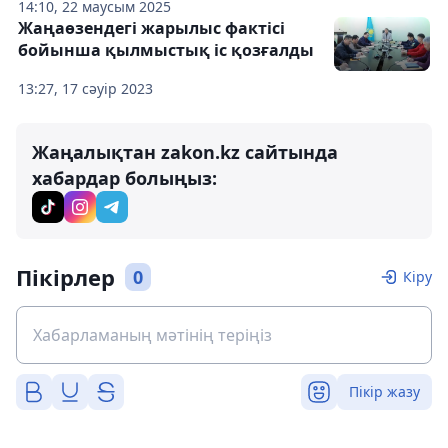
14:10, 22 маусым 2025
Жаңаөзендегі жарылыс фактісі
бойынша қылмыстық іс қозғалды
13:27, 17 сәуір 2023
Жаңалықтан zakon.kz сайтында
хабардар болыңыз:
Пікірлер
0
Кіру
Пікір жазу