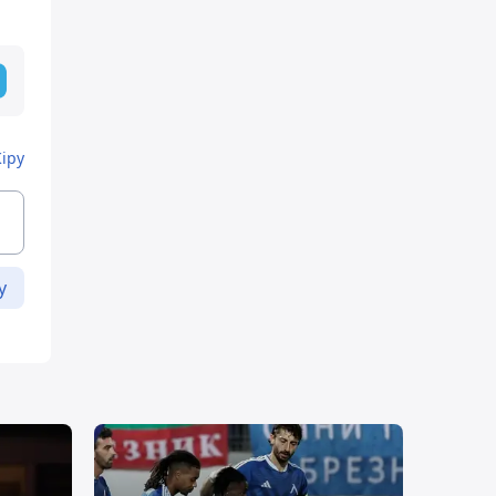
Кіру
у