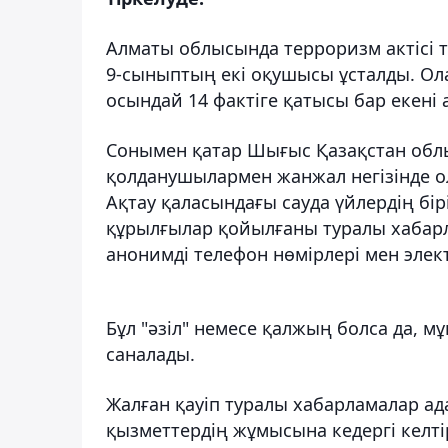
Алматы облысында терроризм актісі 
9-сыныптың екі оқушысы ұсталды. О
осындай 14 фактіге қатысы бар екені
Сонымен қатар Шығыс Қазақстан обл
қолданушылармен жанжал негізінде о
Ақтау қаласындағы сауда үйлердің б
құрылғылар қойылғаны туралы хабарл
анонимді телефон нөмірлері мен эле
Бұл "әзіл" немесе қалжың болса да,
саналады.
Жалған қауіп туралы хабарламалар а
қызметтердің жұмысына кедергі келтір