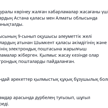
туралы көрінеу жалған хабарламалар жасағаны үш
лардың Астана қаласы мен Алматы облысында
 анықталды.
ысының 9-сынып оқушысы әлеуметтік желі
лардың атынан Шымкент қаласы әкімдігінің және
ірінің электрондық поштасына жарылғыш
амалар жіберген. Қылмыс жасау кезінде олар
ктрондық пошталарды пайдаланған.
 мұндай әрекеттер қылмыстық құқық бұзушылық бо
дамдар арасында дүрбелең туғызып, шұғыл
еді.