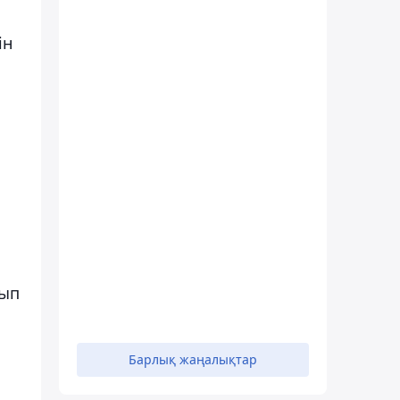
ін
лып
Барлық жаңалықтар