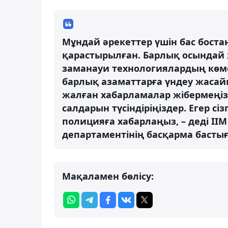
Мұндай әрекеттер үшін бас бост
қарастырылған. Барлық осындай ж
заманауи технологиялардың көм
барлық азаматтарға үндеу жасай
жалған хабарламалар жібермеңіз
салдарын түсіндіріңіздер. Егер сі
полицияға хабарлаңыз, – деді І
департаментінің басқарма басты
Мақаламен бөлісу: