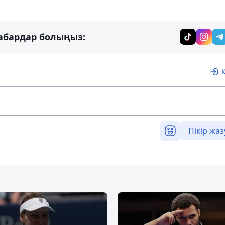
абардар болыңыз:
Пікір жаз