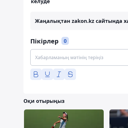
келуде
Жаңалықтан zakon.kz сайтында х
Пікірлер
0
Оқи отырыңыз