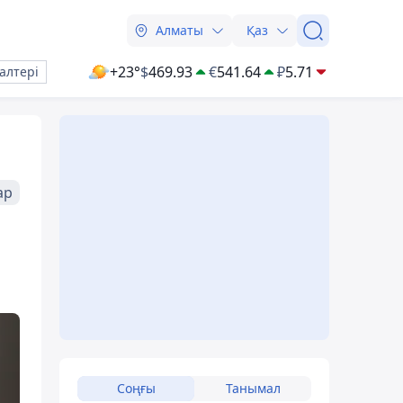
Алматы
Қаз
+23°
$
469.93
€
541.64
₽
5.71
алтері
ар
Соңғы
Танымал