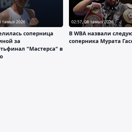
08 тамыз 2026
02:57, 08 тамыз 2026
елилась соперница
В WBA назвали следу
иной за
соперника Мурата Гас
тьфинал "Мастерса" в
о