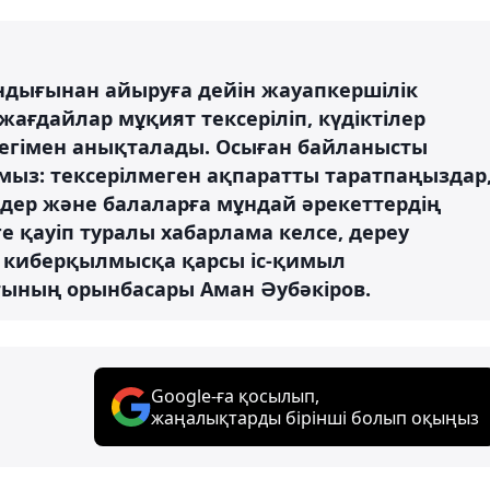
андығынан айыруға дейін жауапкершілік
ағдайлар мұқият тексеріліп, күдіктілер
егімен анықталады. Осыған байланысты
мыз: тексерілмеген ақпаратты таратпаңыздар
дер және балаларға мұндай әрекеттердің
зге қауіп туралы хабарлама келсе, дереу
ІМ киберқылмысқа қарсы іс-қимыл
ғының орынбасары Аман Әубәкіров.
Google-ға қосылып,
жаңалықтарды бірінші болып оқыңыз