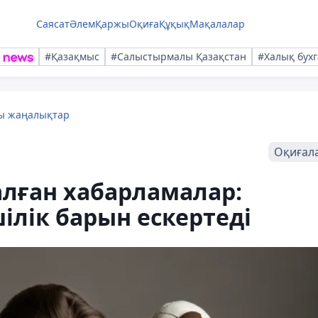
Саясат
Әлем
Қаржы
Оқиға
Құқық
Мақалалар
#Қазақмыс
#Салыстырмалы Қазақстан
#Халық бухг
лы жаңалықтар
Оқиғал
лған хабарламалар:
лік барын ескертеді