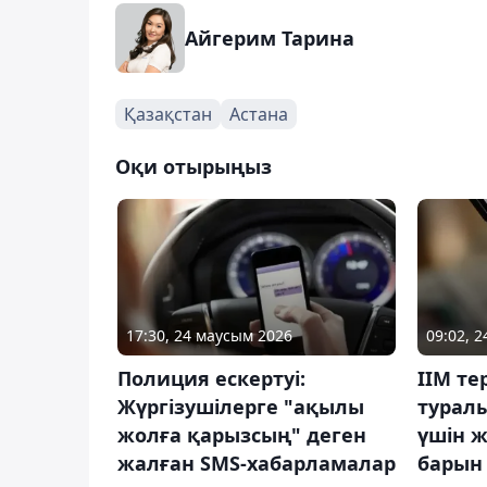
Айгерим Тарина
Қазақстан
Астана
Оқи отырыңыз
17:30, 24 маусым 2026
09:02, 
Полиция ескертуі:
ІІМ те
Жүргізушілерге "ақылы
турал
жолға қарызсың" деген
үшін ж
жалған SMS-хабарламалар
барын