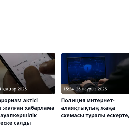
24 қаңтар 2025
15:34, 26 наурыз 2026
рроризм актісі
Полиция интернет-
ы жалған хабарлама
алаяқтықтың жаңа
ауапкершілік
схемасы туралы ескерте
 еске салды