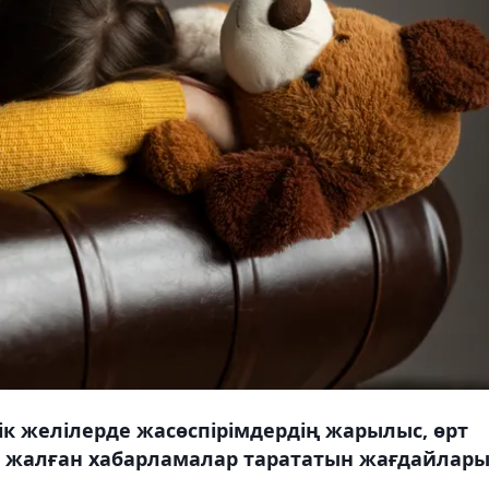
ік желілерде жасөспірімдердің жарылыс, өрт
лы жалған хабарламалар тарататын жағдайлар