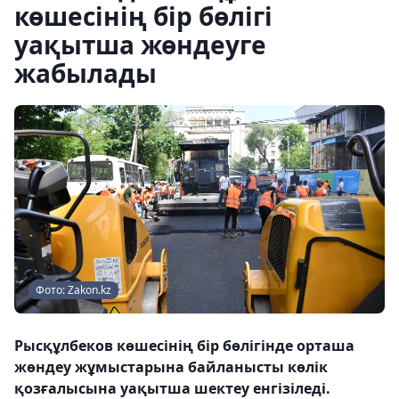
көшесінің бір бөлігі
уақытша жөндеуге
жабылады
Фото: Zakon.kz
Рысқұлбеков көшесінің бір бөлігінде орташа
жөндеу жұмыстарына байланысты көлік
қозғалысына уақытша шектеу енгізіледі.