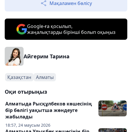
Мақаламен бөлісу
Google-ға қосылып,
жаңалықтарды бірінші болып оқыңыз
Айгерим Тарина
Қазақстан
Алматы
Оқи отырыңыз
Алматыда Рысқұлбеков көшесінің
бір бөлігі уақытша жөндеуге
жабылады
18:57, 24 маусым 2026
Алматыда Ұлықбек көшесінің бір