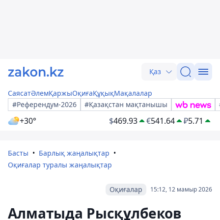
Қаз
Саясат
Әлем
Қаржы
Оқиға
Құқық
Мақалалар
#Референдум-2026
#Қазақстан мақтанышы
+30°
$
469.93
€
541.64
₽
5.71
Басты
Барлық жаңалықтар
Оқиғалар туралы жаңалықтар
Оқиғалар
15:12, 12 мамыр 2026
Алматыда Рысқұлбеков