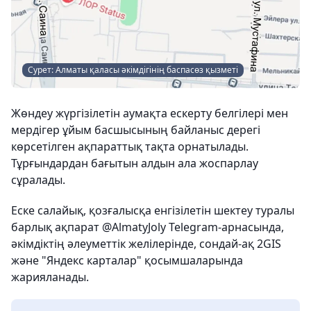
Сурет: Алматы қаласы әкімдігінің баспасөз қызметі
Жөндеу жүргізілетін аумақта ескерту белгілері мен
мердігер ұйым басшысының байланыс дерегі
көрсетілген ақпараттық тақта орнатылады.
Тұрғындардан бағытын алдын ала жоспарлау
сұралады.
Еске салайық, қозғалысқа енгізілетін шектеу туралы
барлық ақпарат @AlmatyJoly Telegram-арнасында,
әкімдіктің әлеуметтік желілерінде, сондай-ақ 2GIS
және "Яндекс карталар" қосымшаларында
жарияланады.