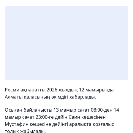
Ресми ақпаратты 2026 жылдың 12 мамырында
Алматы қаласының әкімдігі хабарлады.
Осыған байланысты 13 мамыр сағат 08:00-ден 14
мамыр сағат 23:00-ге дейін Саин көшесінен
Мұстафин көшесіне дейінгі аралықта қозғалыс
толық жабылады.