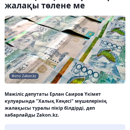
жалақы төлене ме
Фото: Zakon.kz
Мәжіліс депутаты Ерлан Саиров Үкімет
кулуарында "Халық Кеңесі" мүшелерінің
жалақысы туралы пікір білдірді, деп
хабарлайды Zakon.kz.