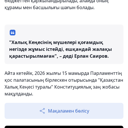
бюджеттен қаржыландырылады, алайда оның
құрамы мен басшылығы шағын болады.
"Халық Кеңесінің мүшелері қоғамдық
негізде жұмыс істейді, ешқандай жалақы
қарастырылмаған", – деді Ерлан Саиров.
Айта кетейік, 2026 жылғы 15 мамырда Парламенттің
қос палатасының бірлескен отырысында "Қазақстан
Халық Кеңесі туралы" Конституциялық заң жобасы
мақұлданды.
Мақаламен бөлісу