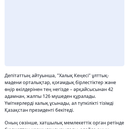
Депітаттың айтуынша, "Халық Кеңесі" ұлттық-
мәдени орталықтар, қоғамдық бірлестіктер және
өңір өкілдерінен тең негізде – әрқайсысынан 42
адамнан, жалпы 126 мүшеден құралады.
Үміткерлерді халық ұсынады, ал түпкілікті тізімді
Қазақстан президенті бекітеді.
Оның сөзінше, хатшылық мемлекеттік орган ретінде