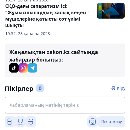
СҚО-дағы сепаратизм ісі:
"Жұмысшылардың халық кеңесі"
мүшелеріне қатысты сот үкімі
шықты
19:52, 28 қараша 2023
Жаңалықтан zakon.kz сайтында
хабардар болыңыз:
Пікірлер
0
Кіру
Пікір жазу