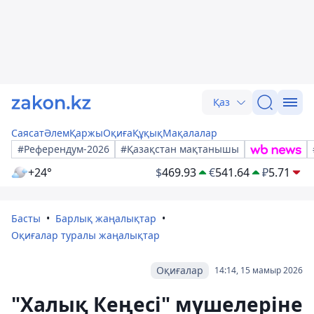
Қаз
Саясат
Әлем
Қаржы
Оқиға
Құқық
Мақалалар
#Референдум-2026
#Қазақстан мақтанышы
+24°
$
469.93
€
541.64
₽
5.71
Басты
Барлық жаңалықтар
Оқиғалар туралы жаңалықтар
Оқиғалар
14:14, 15 мамыр 2026
"Халық Кеңесі" мүшелеріне