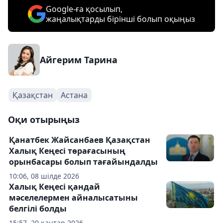
Google-ға қосылып,
жаңалықтарды бірінші болып оқыңыз
Айгерим Тарина
Қазақстан
Астана
Оқи отырыңыз
Қанатбек Жайсанбаев Қазақстан
Халық Кеңесі төрағасының
орынбасары болып тағайындалды
10:06, 08 шілде 2026
Халық Кеңесі қандай
мәселелермен айналысатыны
белгілі болды
15:57, 20 қаңтар 2026