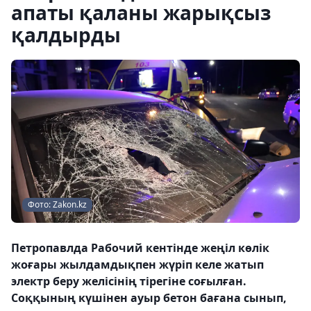
апаты қаланы жарықсыз
қалдырды
Фото: Zakon.kz
Петропавлда Рабочий кентінде жеңіл көлік
жоғары жылдамдықпен жүріп келе жатып
электр беру желісінің тірегіне соғылған.
Соққының күшінен ауыр бетон бағана сынып,