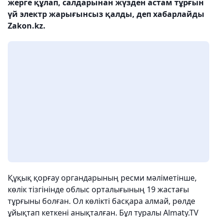
жерге құлап, салдарынан жүзден астам тұрғын
үй электр жарығынсыз қалды, деп хабарлайды
Zakon.kz.
Құқық қорғау органдарының ресми мәліметінше,
көлік тізгінінде облыс орталығының 19 жастағы
тұрғыны болған. Ол көлікті басқара алмай, рөлде
ұйықтап кеткені анықталған. Бұл туралы Almaty.TV