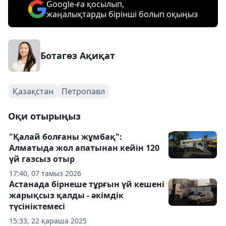
Google-ға қосылып,
жаңалықтарды бірінші болып оқыңыз
Ботагөз Ақиқат
Қазақстан
Петропавл
Оқи отырыңыз
"Қалай болғаны жұмбақ":
Алматыда жол апатынан кейін 120
үй газсыз отыр
17:40, 07 тамыз 2026
Астанада бірнеше тұрғын үй кешені
жарықсыз қалды - әкімдік
түсініктемесі
15:33, 22 қараша 2025