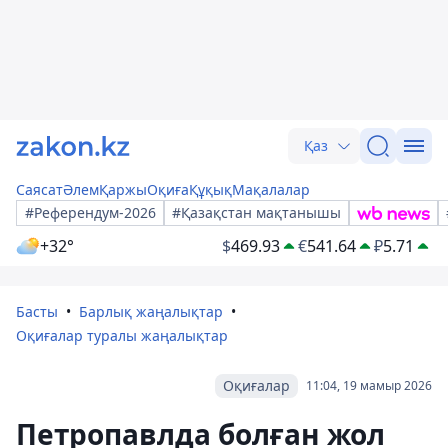
Қаз
Саясат
Әлем
Қаржы
Оқиға
Құқық
Мақалалар
#Референдум-2026
#Қазақстан мақтанышы
+32°
$
469.93
€
541.64
₽
5.71
Басты
Барлық жаңалықтар
Оқиғалар туралы жаңалықтар
Оқиғалар
11:04, 19 мамыр 2026
Петропавлда болған жол