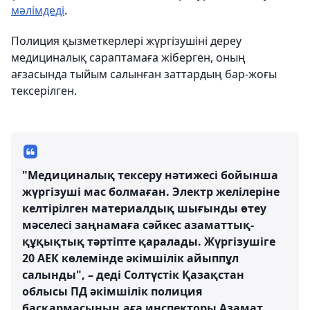
мәлімдеді
.
Полиция қызметкерлері жүргізушіні дереу
медициналық сараптамаға жіберген, оның
ағзасында тыйым салынған заттардың бар-жоғы
тексерілген.
"Медициналық тексеру нәтижесі бойынша
жүргізуші мас болмаған. Электр желілеріне
келтірілген материалдық шығынды өтеу
мәселесі заңнамаға сәйкес азаматтық-
құқықтық тәртіпте қаралады. Жүргізушіге
20 АЕК көлемінде әкімшілік айыппұл
салынды", – деді Солтүстік Қазақстан
облысы ПД әкімшілік полиция
басқармасының аға инспекторы Азамат