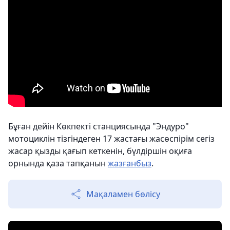
Бұған дейін Көкпекті станциясында "Эндуро"
мотоциклін тізгіндеген 17 жастағы жасөспірім сегіз
жасар қызды қағып кеткенін, бүлдіршін оқиға
орнында қаза тапқанын
жазғанбыз
.
Мақаламен бөлісу