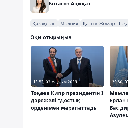
Ботагөз Ақиқат
Қазақстан
Молния
Қасым-Жомарт Тоқ
Оқи отырыңыз
20:30, 
15:32, 03 маусым 2026
Мемле
Тоқаев Кипр президентін І
Ерлан
дәрежелі "Достық"
Бас ди
орденімен марапаттады
Азулем