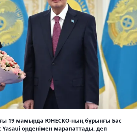
лғы 19 мамырда ЮНЕСКО-ның бұрынғы Бас
 Yasaui орденімен марапаттады, деп