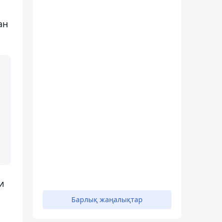
ан
и
Барлық жаңалықтар