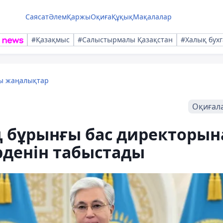
Саясат
Әлем
Қаржы
Оқиға
Құқық
Мақалалар
#Қазақмыс
#Салыстырмалы Қазақстан
#Халық бухг
лы жаңалықтар
Оқиғал
 бұрынғы бас директорын
орденін табыстады