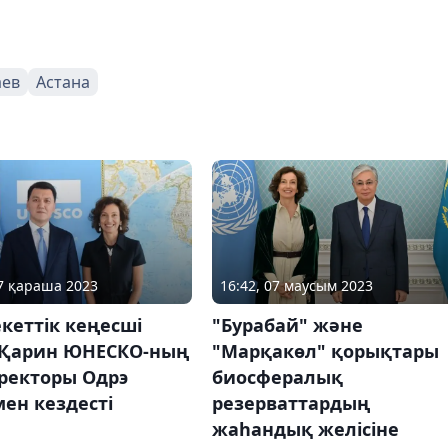
аев
Астана
07 қараша 2023
16:42, 07 маусым 2023
кеттік кеңесші
"Бурабай" және
 Қарин ЮНЕСКО-ның
"Марқакөл" қорықтары
ректоры Одрэ
биосфералық
ен кездесті
резерваттардың
жаһандық желісіне