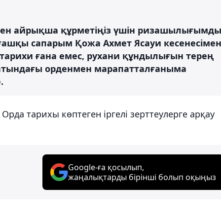
ткен айрықша құрметіңіз үшін ризашылығымд
лғашқы сапарым Қожа Ахмет Ясауи кесенесіме
тарихи ғана емес, рухани құндылығын терең
л атындағы орденмен марапатталғаныма
.
Орда тарихы көптеген іргелі зерттеулерге арқау
Google-ға қосылып,
жаңалықтарды бірінші болып оқыңыз