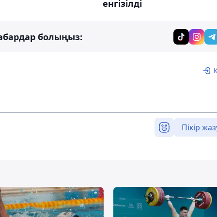
енгізілді
абардар болыңыз:
Пікір жаз