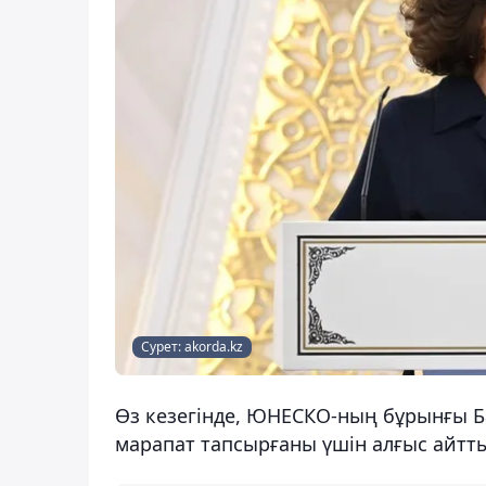
Сурет: akorda.kz
Өз кезегінде, ЮНЕСКО-ның бұрынғы 
марапат тапсырғаны үшін алғыс айтт