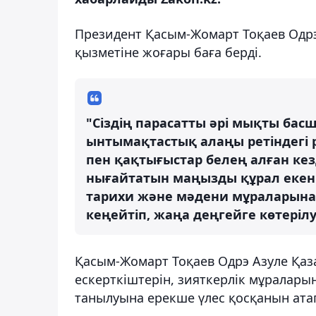
Президент Қасым-Жомарт Тоқаев Одрэ
қызметіне жоғары баға берді.
"Сіздің парасатты әрі мықты б
ынтымақтастық алаңы ретіндегі р
пен қақтығыстар белең алған кезд
нығайтатын маңызды құрал екенін
тарихи және мәдени мұраларына н
кеңейтіп, жаңа деңгейге көтерілу
Қасым-Жомарт Тоқаев Одрэ Азуле Қаз
ескерткіштерін, зияткерлік мұралары
танылуына ерекше үлес қосқанын атап