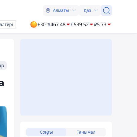
Алматы
Қаз
+30°
$
467.48
€
539.52
₽
5.73
алтері
ар
а
Соңғы
Танымал