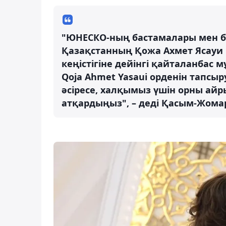
"ЮНЕСКО-ның бастамалары мен б
Қазақстанның Қожа Ахмет Ясауи 
кеңістігіне дейінгі қайталанбас
Qoja Ahmet Yasaui орденін тапсыру
әсіресе, халқымыз үшін орны айр
атқардыңыз", – деді Қасым-Жомар