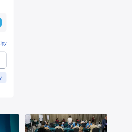
Кіру
у