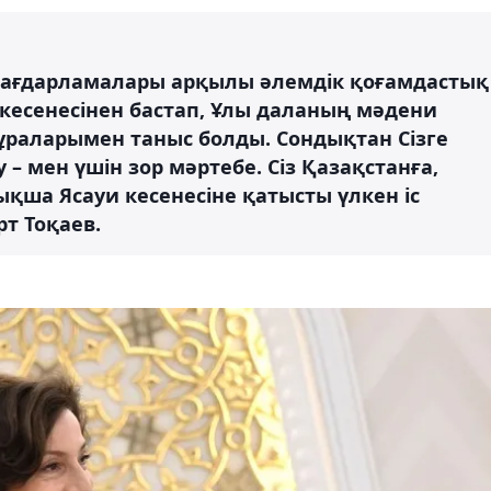
ағдарламалары арқылы әлемдік қоғамдастық
кесенесінен бастап, Ұлы даланың мәдени
 мұраларымен таныс болды. Сондықтан Сізге
 – мен үшін зор мәртебе. Сіз Қазақстанға,
ықша Ясауи кесенесіне қатысты үлкен іс
т Тоқаев.