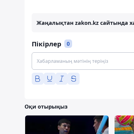
Жаңалықтан zakon.kz сайтында х
Пікірлер
0
Оқи отырыңыз