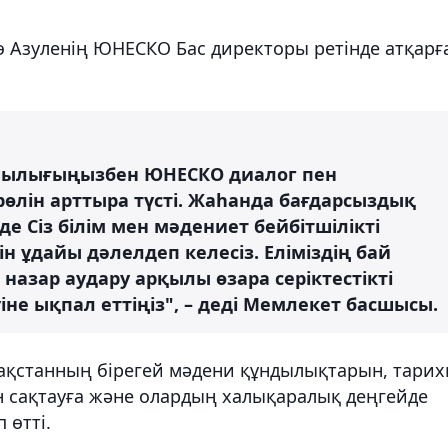
 Азуленің ЮНЕСКО Бас директоры ретінде атқарғ
асшылығыңызбен ЮНЕСКО диалог пен
өлін арттыра түсті. Жаһанда бағдарсыздық
е Сіз білім мен мәдениет бейбітшілікті
 ұдайы дәлелдеп келесіз. Еліміздің бай
азар аудару арқылы өзара серіктестікті
іне ықпал еттіңіз", – деді Мемлекет басшысы.
ақстанның бірегей мәдени құндылықтарын, тарих
н сақтауға және олардың халықаралық деңгейде
 өтті.