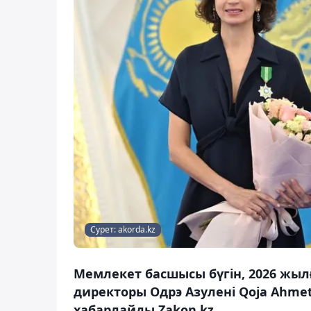
Сурет: akorda.kz
Мемлекет басшысы бүгін, 2026 жы
директоры Одрэ Азулені Qoja Ahmet
хабарлайды Zakon.kz.