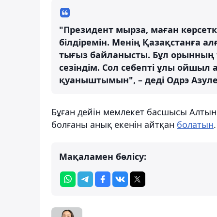
"Президент мырза, маған көрсе
білдіремін. Менің Қазақстанға а
тығыз байланысты. Бұл орынның 
сезіндім. Сол себепті ұлы ойшы
қуаныштымын", – деді Одрэ Азуле
Бұған дейін мемлекет басшысы Алтын 
болғаны анық екенін айтқан
болатын
.
Мақаламен бөлісу: