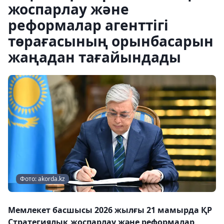
жоспарлау және
реформалар агенттігі
төрағасының орынбасарын
жаңадан тағайындады
Фото: akorda.kz
Мемлекет басшысы 2026 жылғы 21 мамырда ҚР
Стратегиялық жоспарлау және реформалар