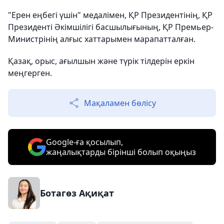
"Ерен еңбегі үшін" медалімен, ҚР Президентінің, ҚР
Президенті Әкімшілігі басшылығының, ҚР Премьер-
Министрінің алғыс хаттарымен марапатталған.
Қазақ, орыс, ағылшын және түрік тілдерін еркін
меңгерген.
Мақаламен бөлісу
Google-ға қосылып,
жаңалықтарды бірінші болып оқыңыз
Ботагөз Ақиқат