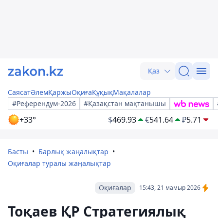
Қаз
Саясат
Әлем
Қаржы
Оқиға
Құқық
Мақалалар
#Референдум-2026
#Қазақстан мақтанышы
+33°
$
469.93
€
541.64
₽
5.71
Басты
Барлық жаңалықтар
Оқиғалар туралы жаңалықтар
Оқиғалар
15:43, 21 мамыр 2026
Тоқаев ҚР Стратегиялық