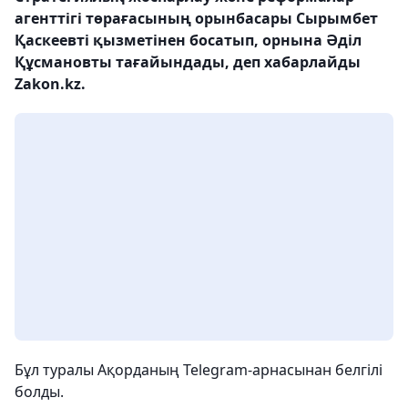
агенттігі төрағасының орынбасары Сырымбет
Қаскеевті қызметінен босатып, орнына Әділ
Құсмановты тағайындады, деп хабарлайды
Zakon.kz.
Бұл туралы Ақорданың Telegram-арнасынан белгілі
болды.