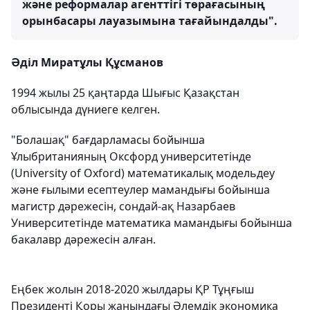
және реформалар агенттігі төрағасының
орынбасары лауазымына тағайындалды".
Әділ Миратұлы Құсманов
1994 жылы 25 қаңтарда Шығыс Қазақстан
облысында дүниеге келген.
"Болашақ" бағдарламасы бойынша
Ұлыбританияның Оксфорд университетінде
(University of Oxford) математикалық модельдеу
және ғылыми есептеулер мамандығы бойынша
магистр дәрежесін, сондай-ақ Назарбаев
Университетінде математика мамандығы бойынша
бакалавр дәрежесін алған.
Еңбек жолын 2018-2020 жылдары ҚР Тұңғыш
Президенті Қоры жанындағы Әлемдік экономика