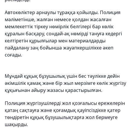
Автокөліктер арнаулы тұраққа қойылды. Полиция
мәліметінше, жалған немесе қолдан жасалған
мемлекеттік тіркеу нөмірлік белгілері бар көлік
құралын басқару, сондай-ақ нөмірді тануға кедергі
келтіретін құрылғылар мен материалдарды
пайдалану заң бойынша жауапкершілікке әкеп
соғады.
Мұндай құқық бұзушылық үшін бес тәулікке дейін
әкімшілік қамақ және бір жыл мерзімге көлік жүргізу
құқығынан айыру жазасы қарастырылған.
Полиция жүргізушілерді жол қозғалысы ережелерін
қатаң сақтауға және қоғамдық қауіпсіздікке қатер
төндіретін құқық бұзушылықтарға жол бермеуге
шақырды.