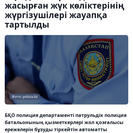
жасырған жүк көліктерінің
жүргізушілері жауапқа
тартылды
Фото: polisia.kz
БҚО полиция департаменті патрульдік полиция
батальонының қызметкерлері жол қозғалысы
ережелерін бұзуды тіркейтін автоматты