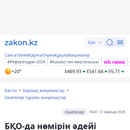
Қаз
Саясат
Әлем
Қаржы
Оқиға
Құқық
Мақалалар
#Референдум-2026
#Қазақстан мақтанышы
+20°
$
469.93
€
541.64
₽
5.71
Басты
Барлық жаңалықтар
Оқиғалар туралы жаңалықтар
Оқиғалар
16:47, 21 мамыр 2026
БҚО-да нөмірін әдейі