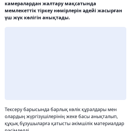
камералардан жалтару мақсатында
мемлекеттік тіркеу нөмірлерін әдейі жасырған
үш жүк көлігін анықтады.
Тексеру барысында барлық көлік құралдары мен
олардың жүргізушілерінің жеке басы анықталып,
құқық бұзушыларға қатысты әкімшілік материалдар
рәсімделді.