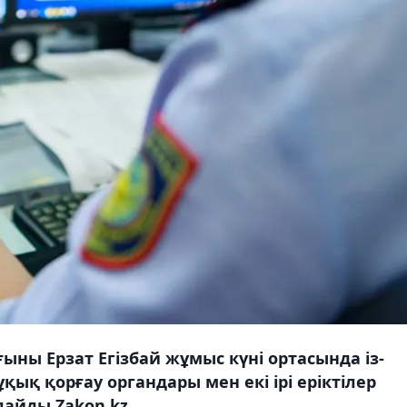
ны Ерзат Егізбай жұмыс күні ортасында із-
ұқық қорғау органдары мен екі ірі еріктілер
лайды Zakon.kz.