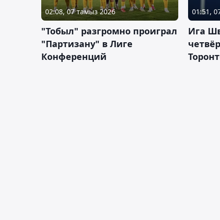
02:08, 07 тамыз 2026
01:51, 
"Тобыл" разгромно проиграл
Ига Ш
"Партизану" в Лиге
четвёр
Конференций
Торонт