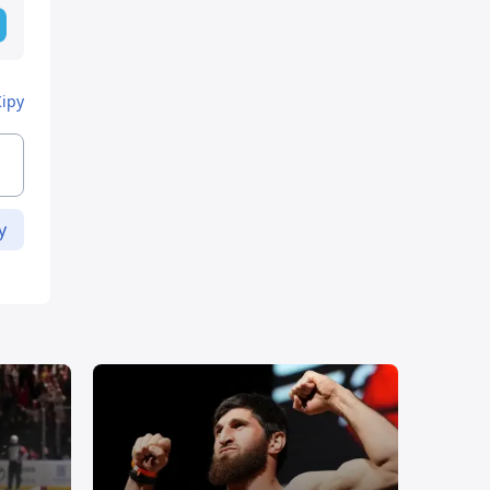
Кіру
у