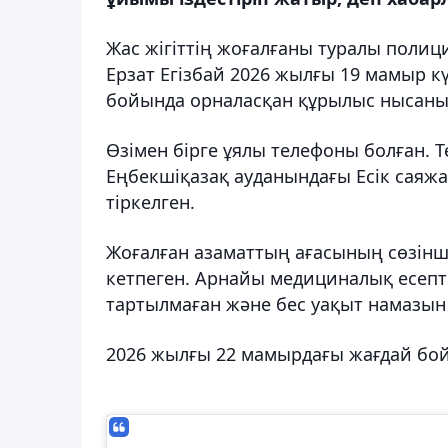
Жас жігіттің жоғалғаны туралы полиц
Ерзат Егізбай 2026 жылғы 19 мамыр к
бойында орналасқан құрылыс нысанын
Өзімен бірге ұялы телефоны болған. 
Еңбекшіқазақ ауданындағы Есік саяжа
тіркелген.
Жоғалған азаматтың ағасының сөзінше
кетпеген. Арнайы медициналық есепт
тартылмаған және бес уақыт намазын 
2026 жылғы 22 мамырдағы жағдай бойы