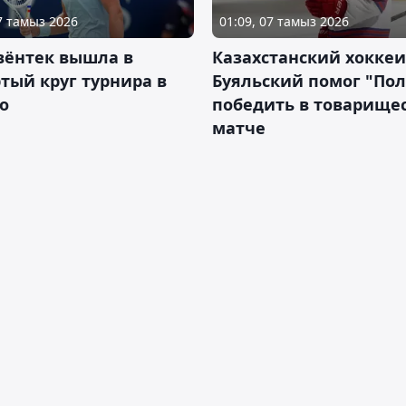
07 тамыз 2026
01:09, 07 тамыз 2026
вёнтек вышла в
Казахстанский хоккеи
тый круг турнира в
Буяльский помог "По
о
победить в товарище
матче