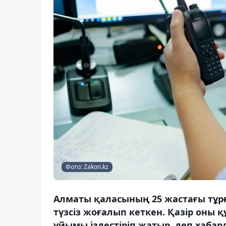
Фото: Zakon.kz
Алматы қаласының 25 жастағы тұрғы
түзсіз жоғалып кеткен. Қазір оны қ
ұйымы іздестіріп жатыр, деп хабар