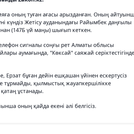
ияға оның туған ағасы арызданған. Оның айтуынш
үні күндіз Жетісу ауданындағы Райымбек даңғылы
ан (147Б үй маңы) шығып кеткен.
Телефон сигналы соңғы рет Алматы облысы
йлары аумағында, "Көксай" саяжай серіктестігінд
, Ерзат бұған дейін ешқашан үйінен ескертусіз
е тұрмайды, қылмыстық жауапкершілікке
қатаң ұстанады.
нша оның қайда екені әлі белгісіз.