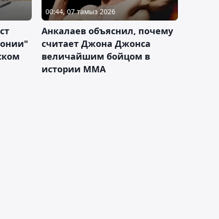
00:44, 07 тамыз 2026
ст
Анкалаев объяснил, почему
лонии"
считает Джона Джонса
ском
величайшим бойцом в
истории ММА