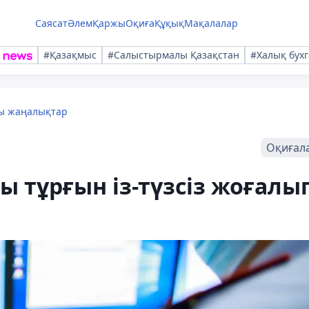
Саясат
Әлем
Қаржы
Оқиға
Құқық
Мақалалар
#Қазақмыс
#Салыстырмалы Қазақстан
#Халық бухг
лы жаңалықтар
Оқиғал
ы тұрғын із-түзсіз жоғалы