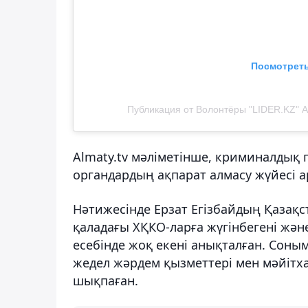
Посмотреть
Публикация от Волонтёры "LIDER.KZ" Ал
Almaty.tv мәліметінше, криминалдық
органдардың ақпарат алмасу жүйесі а
Нәтижесінде Ерзат Егізбайдың Қазақс
қаладағы ХҚКО-ларға жүгінбегені жә
есебінде жоқ екені анықталған. Сон
жедел жәрдем қызметтері мен мәйітхан
шықпаған.