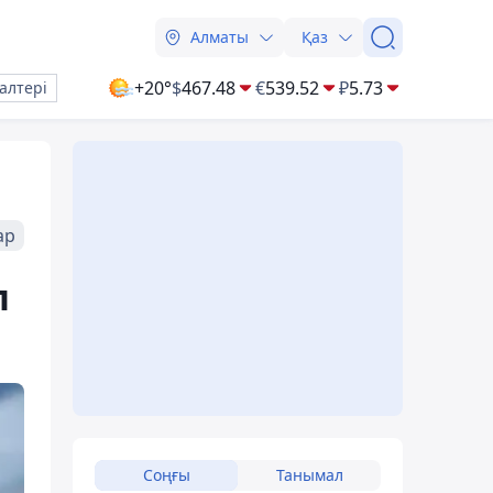
Алматы
Қаз
+20°
$
467.48
€
539.52
₽
5.73
алтері
ар
п
Соңғы
Танымал