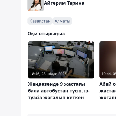
Айгерим Тарина
Қазақстан
Алматы
Оқи отырыңыз
18:46, 28 шілде 2026
10:44, 
Жаңаөзенде 9 жастағы
Абай 
бала автобустан түсіп, із-
жастағ
түзсіз жоғалып кеткен
жоғалы