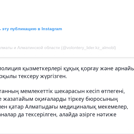
 эту публикацию в Instagram
маты и Алматинской области (@volontery_lider.kz_almobl)
 полиция қызметкерлері құқық қорғау және арнай
рқылы тексеру жүргізген.
танның мемлекеттік шекарасын кесіп өтпегені,
не жазатайым оқиғаларды тіркеу бюросының
ымен қатар Алматыдағы медициналық мекемелер,
алар да тексерілген, алайда әзірге нәтиже