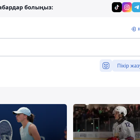
абардар болыңыз:
Пікір жаз