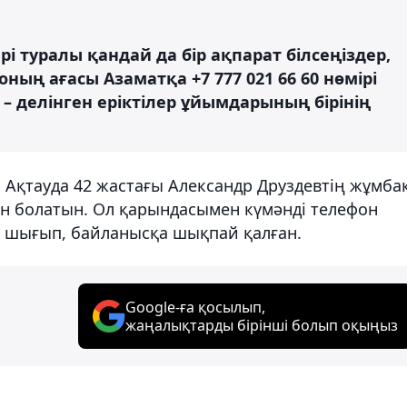
рі туралы қандай да бір ақпарат білсеңіздер,
оның ағасы Азаматқа +7 777 021 66 60 нөмірі
 делінген еріктілер ұйымдарының бірінің
 Ақтауда 42 жастағы Александр Друздевтің жұмба
ан болатын. Ол қарындасымен күмәнді телефон
а шығып, байланысқа шықпай қалған.
Google-ға қосылып,
жаңалықтарды бірінші болып оқыңыз