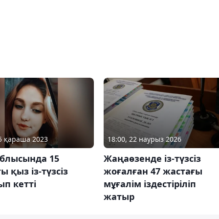
05 қараша 2023
18:00, 22 наурыз 2026
облысында 15
Жаңаөзенде із-түзсіз
ы қыз із-түзсіз
жоғалған 47 жастағы
п кетті
мұғалім іздестіріліп
жатыр