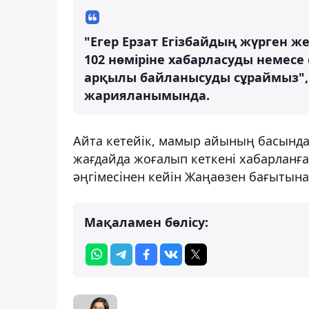
"Егер Ерзат Егізбайдың жүрген же
102 нөміріне хабарласуды немесе 
арқылы байланысуды сұраймыз", –
жарияланымында.
Айта кетейік, мамыр айының басында
жағдайда жоғалып кеткені хабарланғ
әңгімесінен кейін Жаңаөзен бағытын
Мақаламен бөлісу: