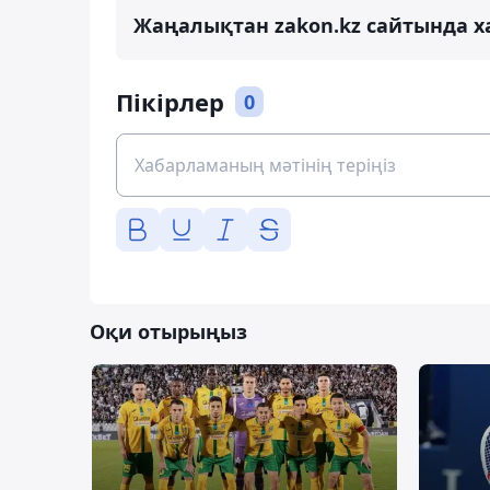
Жаңалықтан zakon.kz сайтында х
Пікірлер
0
Оқи отырыңыз