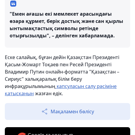
"Емен ағашы екі мемлекет арасындағы
өзара құрмет, берік достық және сан қырлы
ынтымақтастық символы ретінде
отырғызылды", – делінген хабарламада.
Еске салайық, бұған дейін Қазақстан Президенті
Қасым-Жомарт Тоқаев пен Ресей Президенті
Владимир Путин онлайн-форматта "Қазақстан –
Сириус" халықаралық білім беру
инфрақұрылымының
капсуласын салу рәсіміне
қатысқанын
жазған едік.
Мақаламен бөлісу
Google-ға қосылып,