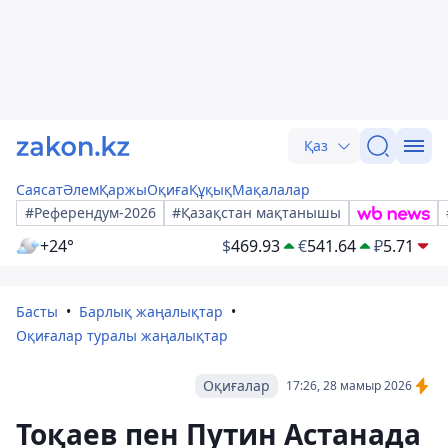
Қаз
Саясат
Әлем
Қаржы
Оқиға
Құқық
Мақалалар
#Референдум-2026
#Қазақстан мақтанышы
+24°
$
469.93
€
541.64
₽
5.71
Басты
Барлық жаңалықтар
Оқиғалар туралы жаңалықтар
Оқиғалар
17:26, 28 мамыр 2026
Тоқаев пен Путин Астанада