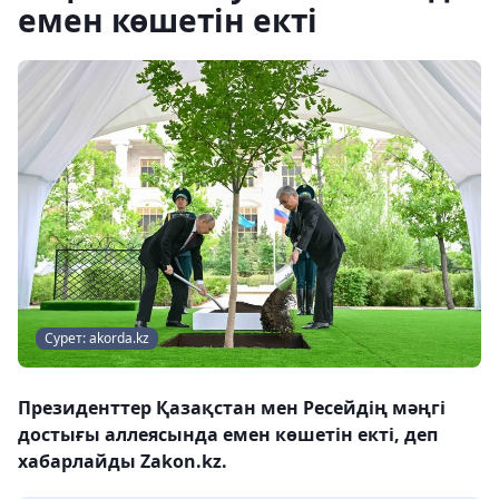
емен көшетін екті
Сурет: akorda.kz
Президенттер Қазақстан мен Ресейдің мәңгі
достығы аллеясында емен көшетін екті, деп
хабарлайды Zakon.kz.