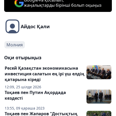
жаңалықтарды бірінші болып оқыңыз
Айдос Қали
Молния
Оқи отырыңыз
Ресей Қазақстан экономикасына
инвестиция салатын ең ірі үш елдің
қатарына кіреді
12:09, 25 шілде 2026
Тоқаев пен Путин Ақордада
кездесті
13:55, 09 қараша 2023
Тоқаев пен Жапаров "Достықтың