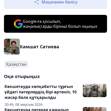
Мақаламен бөлісу
Google-ға қосылып,
жаңалықтарды бірінші болып оқыңыз
Камшат Сатиева
Қазақстан
Оқи отырыңыз
Көкшетауда көпқабатты тұрғын
үйдегі пәтерлердің бірі өртеніп, 10
жасар бала құтқарылды
20:49, 08 маусым 2026
Көкшетауда пәтерде қамалып