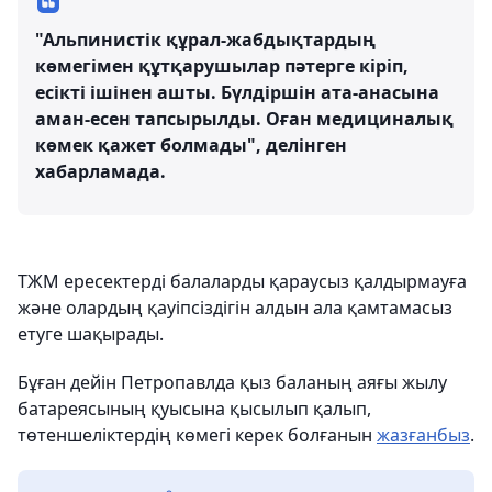
"Альпинистік құрал-жабдықтардың
көмегімен құтқарушылар пәтерге кіріп,
есікті ішінен ашты. Бүлдіршін ата-анасына
аман-есен тапсырылды. Оған медициналық
көмек қажет болмады", делінген
хабарламада.
ТЖМ ересектерді балаларды қараусыз қалдырмауға
және олардың қауіпсіздігін алдын ала қамтамасыз
етуге шақырады.
Бұған дейін Петропавлда қыз баланың аяғы жылу
батареясының қуысына қысылып қалып,
төтеншеліктердің көмегі керек болғанын
жазғанбыз
.