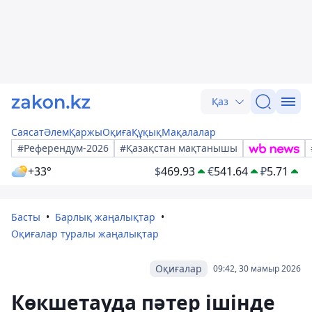
Қаз
Саясат
Әлем
Қаржы
Оқиға
Құқық
Мақалалар
#Референдум-2026
#Қазақстан мақтанышы
+33°
$
469.93
€
541.64
₽
5.71
Басты
Барлық жаңалықтар
Оқиғалар туралы жаңалықтар
Оқиғалар
09:42, 30 мамыр 2026
Көкшетауда пәтер ішінде