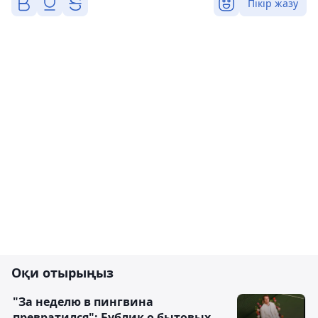
Пікір жазу
Оқи отырыңыз
"За неделю в пингвина
превратился": Бублик о бытовых