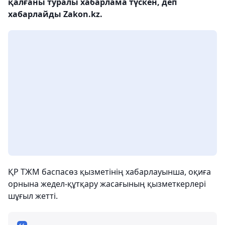
қалғаны туралы хабарлама түскен, деп
хабарлайды Zakon.kz.
ҚР ТЖМ баспасөз қызметінің хабарлауынша, оқиға
орнына жедел-құтқару жасағының қызметкерлері
шұғыл жетті.