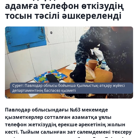
адамға телефон өткізудің
тосын тәсілі әшкереленді
Сурет: Павлодар облысы бойынша Қылмыстық-атқару жүйесі
департаментінің баспасөз қызметі
Павлодар облысындағы №63 мекемеде
қызметкерлер сотталған азаматқа ұялы
телефон жеткізудің ерекше әрекетінің жолын
кесті. Тыйым салынған зат сәлемдемені тексеру