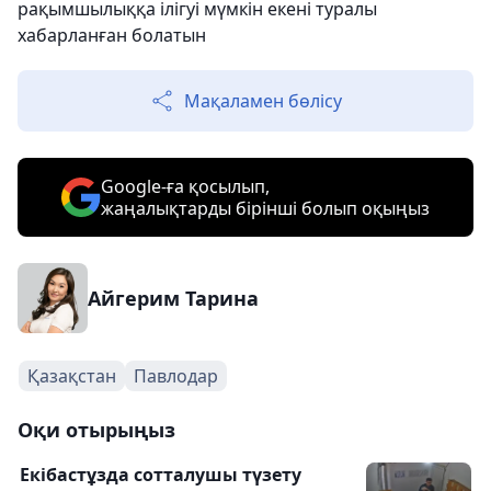
рақымшылыққа ілігуі мүмкін екені туралы
хабарланған болатын
Мақаламен бөлісу
Google-ға қосылып,
жаңалықтарды бірінші болып оқыңыз
Айгерим Тарина
Қазақстан
Павлодар
Оқи отырыңыз
Екібастұзда сотталушы түзету