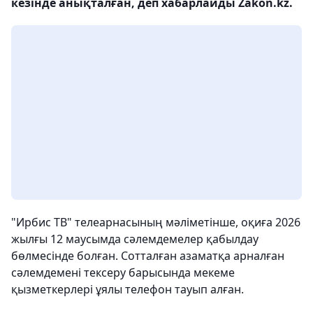
кезінде анықталған, деп хабарлайды Zakon.kz.
"Ирбис ТВ" телеарнасының мәліметінше, оқиға 2026
жылғы 12 маусымда сәлемдемелер қабылдау
бөлмесінде болған. Сотталған азаматқа арналған
сәлемдемені тексеру барысында мекеме
қызметкерлері ұялы телефон тауып алған.