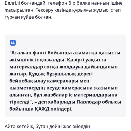
Белгілі болғандай, телефон бір бөлке нанның ішіне
жасырылған. Тексеру кезінде құрылғы жұмыс істеп
тұрған күйде болған.
"Аталған факті бойынша азаматқа қатысты
әкімшілік іс қозғалды. Қазіргі уақытта
материалдар сотқа жолдауға дайындалып
жатыр. Құқық бұзушылық дерегі
бейнебақылау камералары мен
қызметкердің кеуде камерасына жазылып
алынған, бұл жазбалар іс материалдарына
тіркелді", – деп хабарлады Павлодар облысы
бойынша ҚАЖД өкілдері.
Айта кетейік, бұған дейін жас әйелдің