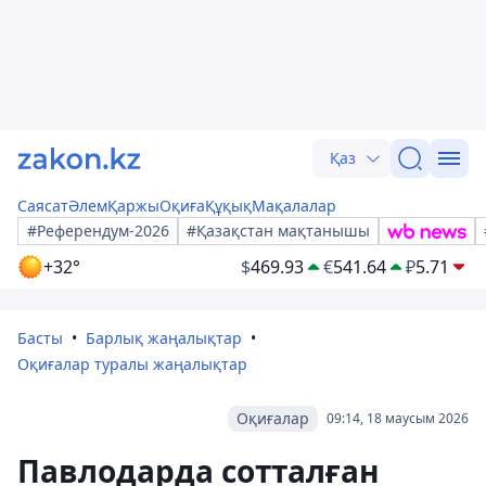
Қаз
Саясат
Әлем
Қаржы
Оқиға
Құқық
Мақалалар
#Референдум-2026
#Қазақстан мақтанышы
+32°
$
469.93
€
541.64
₽
5.71
Басты
Барлық жаңалықтар
Оқиғалар туралы жаңалықтар
Оқиғалар
09:14, 18 маусым 2026
Павлодарда сотталған