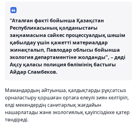
"Аталған факті бойынша Қазақстан
Республикасының қолданыстағы
заңнамасына сәйкес процессуалдық шешім
қабылдау үшін қажетті материалдар
жинақталып, Павлодар облысы бойынша
экология департаментіне жолданды", – деді
Ақсу қаласы полиция бөлімінің бастығы
Айдар Сламбеков.
Мамандардың айтуынша, қалдықтарды рұқсатсыз
орналастыру қоршаған ортаға елеулі зиян келтіріп,
елді мекендердің санитарлық жағдайын
нашарлатады және экологиялық қауіпсіздікке қатер
төндіреді.