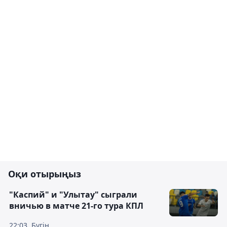
Оқи отырыңыз
"Каспий" и "Улытау" сыграли
вничью в матче 21-го тура КПЛ
22:03, Бүгін