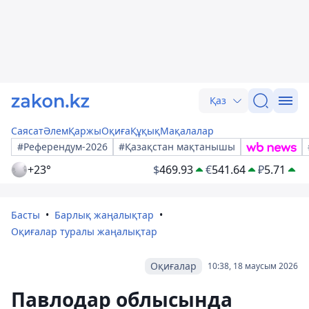
Қаз
Саясат
Әлем
Қаржы
Оқиға
Құқық
Мақалалар
#Референдум-2026
#Қазақстан мақтанышы
+23°
$
469.93
€
541.64
₽
5.71
Басты
Барлық жаңалықтар
Оқиғалар туралы жаңалықтар
Оқиғалар
10:38, 18 маусым 2026
Павлодар облысында