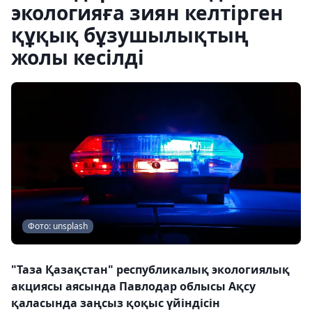
экологияға зиян келтірген
құқық бұзушылықтың
жолы кесілді
Фото: unsplash
"Таза Қазақстан" республикалық экологиялық
акциясы аясында Павлодар облысы Ақсу
қаласында заңсыз қоқыс үйіндісін