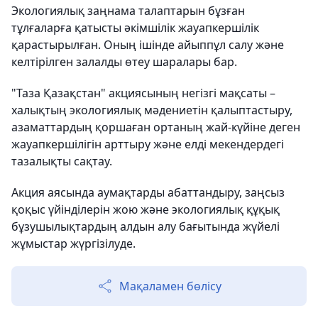
Экологиялық заңнама талаптарын бұзған
тұлғаларға қатысты әкімшілік жауапкершілік
қарастырылған. Оның ішінде айыппұл салу және
келтірілген залалды өтеу шаралары бар.
"Таза Қазақстан" акциясының негізгі мақсаты –
халықтың экологиялық мәдениетін қалыптастыру,
азаматтардың қоршаған ортаның жай-күйіне деген
жауапкершілігін арттыру және елді мекендердегі
тазалықты сақтау.
Акция аясында аумақтарды абаттандыру, заңсыз
қоқыс үйінділерін жою және экологиялық құқық
бұзушылықтардың алдын алу бағытында жүйелі
жұмыстар жүргізілуде.
Мақаламен бөлісу