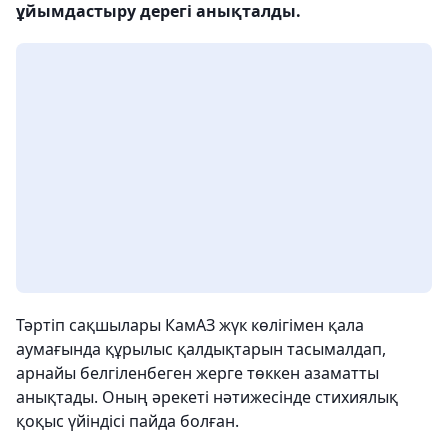
ұйымдастыру дерегі анықталды.
Тәртіп сақшылары КамАЗ жүк көлігімен қала
аумағында құрылыс қалдықтарын тасымалдап,
арнайы белгіленбеген жерге төккен азаматты
анықтады. Оның әрекеті нәтижесінде стихиялық
қоқыс үйіндісі пайда болған.