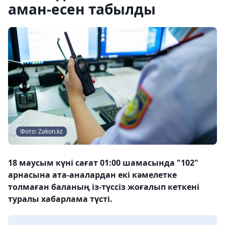
аман-есен табылды
Фото: Zakon.kz
18 маусым күні сағат 01:00 шамасында "102"
арнасына ата-аналардан екі кәмелетке
толмаған баланың із-түссіз жоғалып кеткені
туралы хабарлама түсті.