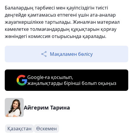
Балалардың тәрбиесі мен қауіпсіздігін тиісті
деңгейде қамтамасыз етпегені үшін ата-аналар
жауапкершілікке тартылады. Жиналған материал
кәмелетке толмағандардың құқықтарын қорғау
жөніндегі комиссия отырысында қаралады.
Мақаламен бөлісу
Google-ға қосылып,
жаңалықтарды бірінші болып оқыңыз
Айгерим Тарина
Қазақстан
Өскемен