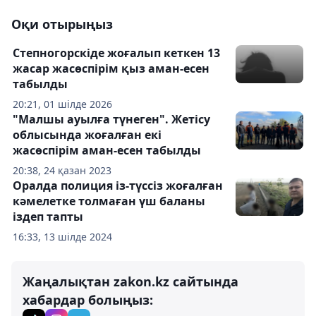
Оқи отырыңыз
Степногорскіде жоғалып кеткен 13
жасар жасөспірім қыз аман-есен
табылды
20:21, 01 шілде 2026
"Малшы ауылға түнеген". Жетісу
облысында жоғалған екі
жасөспірім аман-есен табылды
20:38, 24 қазан 2023
Оралда полиция із-түссіз жоғалған
кәмелетке толмаған үш баланы
іздеп тапты
16:33, 13 шілде 2024
Жаңалықтан zakon.kz сайтында
хабардар болыңыз: