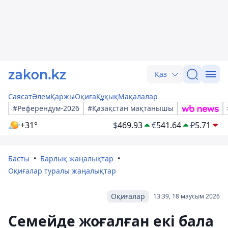
Қаз
Саясат
Әлем
Қаржы
Оқиға
Құқық
Мақалалар
#Референдум-2026
#Қазақстан мақтанышы
+31°
$
469.93
€
541.64
₽
5.71
Басты
Барлық жаңалықтар
Оқиғалар туралы жаңалықтар
Оқиғалар
13:39, 18 маусым 2026
Семейде жоғалған екі бала