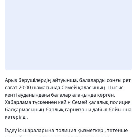
Арыз берушілердің айтуынша, балаларды соңғы рет
сағат 20:00 шамасында Семей қаласының Шығыс
кенті ауданындағы балалар алаңында көрген.
Хабарлама түскеннен кейін Семей қалалық полиция
басқармасының барлық гарнизоны дабыл бойынша
көтерілді.
Іздеу іс-шараларына полиция қызметкері, төтенше