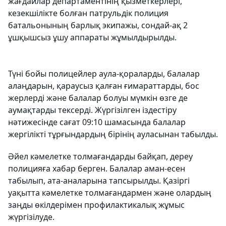
жағдайлар департаментінің қызметкерлері,
кезекшілікте болған патрульдік полиция
батальонының барлық экипажы, сондай-ақ 2
ұшқышсыз ұшу аппараты жұмылдырылды.
Түні бойы полицейлер аула-қораларды, балалар
алаңдарын, қараусыз қалған ғимараттарды, бос
жерлерді және балалар болуы мүмкін өзге де
аумақтарды тексерді. Жүргізілген іздестіру
нәтижесінде сағат 09:10 шамасында балалар
жергілікті тұрғындардың бірінің ауласынан табылды.
Әйел кәмелетке толмағандарды байқап, дереу
полицияға хабар берген. Балалар аман-есен
табылып, ата-аналарына тапсырылды. Қазіргі
уақытта кәмелетке толмағандармен және олардың
заңды өкілдерімен профилактикалық жұмыс
жүргізілуде.