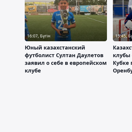
16:07, Бүгін
15:45, Б
Юный казахстанский
Казах
футболист Султан Даулетов
клубы 
заявил о себе в европейском
Кубке 
клубе
Оренбу