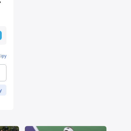
Кіру
у