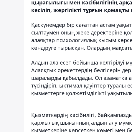
қырағылығы мен кәсібилігінің арқ
кесіліп, жергілікті тұрғын қомақ
Қаскүнемдер бір сағаттан астам уақы
сылтаумен оның жеке деректеріне қол
алаяқтар психологиялық қысым көрсет
көндіруге тырысқан. Олардың мақсат
Алдын ала есеп бойынша келтірілуі м
Алаяқтық әрекеттердің белгілерін дер
шараларды қабылдады. Ол азаматқа а
түсіндіріп, ықтимал қауіптер туралы 
қызметтерге қолжетімділікті уақытылы
Қызметкердің кәсібилігі, байқампазды
қаржылық шығынның алдын алу мүмкі
қызметкеріне көрсеткен көмегі мен б