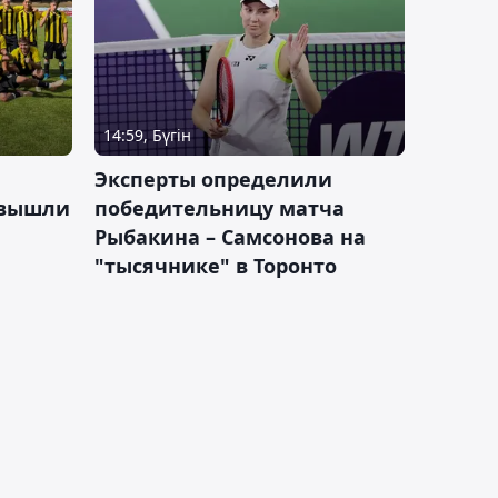
14:59, Бүгін
Эксперты определили
 вышли
победительницу матча
Рыбакина – Самсонова на
"тысячнике" в Торонто