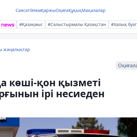
Саясат
Әлем
Қаржы
Оқиға
Құқық
Мақалалар
#Қазақмыс
#Салыстырмалы Қазақстан
#Халық бухг
лы жаңалықтар
Оқиғал
а көші-қон қызметі
рғынын ірі несиеден