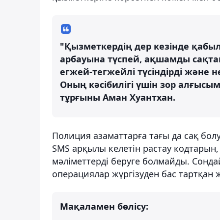
"Қызметкердің дер кезінде қаб
арбауына түспей, ақшамды сақтап
егжей-тегжейлі түсіндірді және н
Оның кәсібилігі үшін зор алғысы
тұрғыны Аман Хуантхан.
Полиция азаматтарға тағы да сақ бол
SMS арқылы келетін растау кодтарын
мәліметтерді беруге болмайды. Сонда
операциялар жүргізуден бас тартқан 
Мақаламен бөлісу: