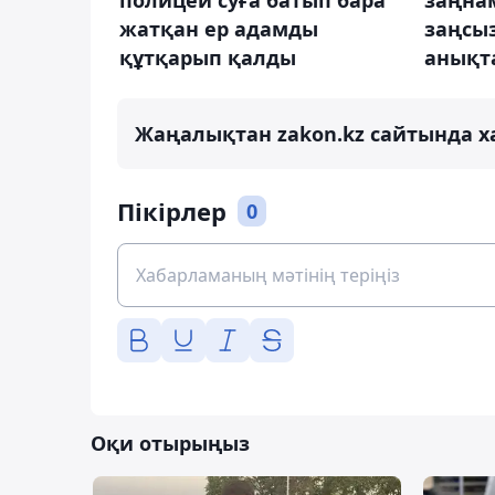
жатқан ер адамды
заңсы
құтқарып қалды
анықт
Жаңалықтан zakon.kz сайтында х
Пікірлер
0
Оқи отырыңыз