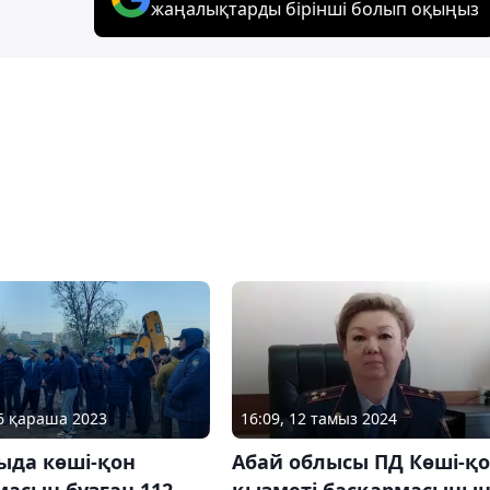
жаңалықтарды бірінші болып оқыңыз
16 қараша 2023
16:09, 12 тамыз 2024
ыда көші-қон
Абай облысы ПД Көші-қ
асын бұзған 112
қызметі басқармасыны