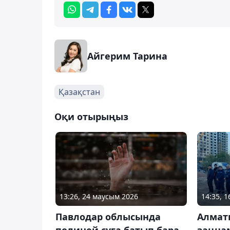
Айгерим Тарина
Қазақстан
Оқи отырыңыз
13:26, 24 маусым 2026
14:35, 
Павлодар облысында
Алмат
полицей суға батып бара
заңнам