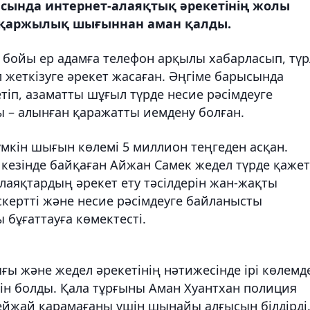
асында интернет-алаяқтық әрекетінің жолы
ты қаржылық шығыннан аман қалды.
т бойы ер адамға телефон арқылы хабарласып, түр
 жеткізуге әрекет жасаған. Әңгіме барысында
іп, азаматты шұғыл түрде несие рәсімдеуге
ы – алынған қаражатты иемдену болған.
үмкін шығын көлемі 5 миллион теңгеден асқан.
 кезінде байқаған Айжан Самек жедел түрде қажет
лаяқтардың әрекет ету тәсілдерін жан-жақты
ескертті және несие рәсімдеуге байланысты
 бұғаттауға көмектесті.
ғы және жедел әрекетінің нәтижесінде ірі көлемде
н болды. Қала тұрғыны Аман Хуантхан полиция
ейжай қарамағаны үшін шынайы алғысын білдірді