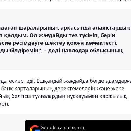
ылдаған шараларының арқасында алаяқтардың
 қалдым. Ол жағдайды тез түсініп, бәрін
есие рәсімдеуге шектеу қоюға көмектесті.
мды білдіремін", – деді Павлодар облысының
уды ескертеді. Ешқандай жағдайда бөгде адамдарғ
, банк карталарының деректемелерін және жеке
й-ақ белгісіз тұлғалардың нұсқауымен қаржылық
жөн.
Google-ға қосылып,