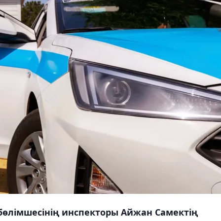
бөлімшесінің инспекторы Айжан Самектің