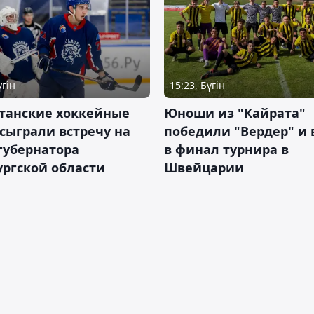
үгін
15:23, Бүгін
станские хоккейные
Юноши из "Кайрата"
сыграли встречу на
победили "Вердер" и
губернатора
в финал турнира в
ргской области
Швейцарии