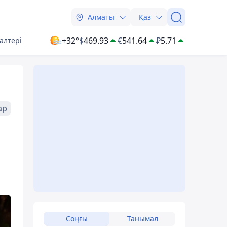
Алматы
Қаз
+32°
$
469.93
€
541.64
₽
5.71
алтері
ар
Соңғы
Танымал