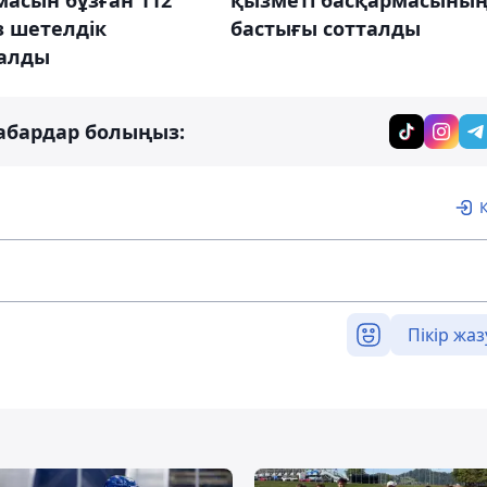
з шетелдік
бастығы сотталды
алды
абардар болыңыз:
Пікір жаз