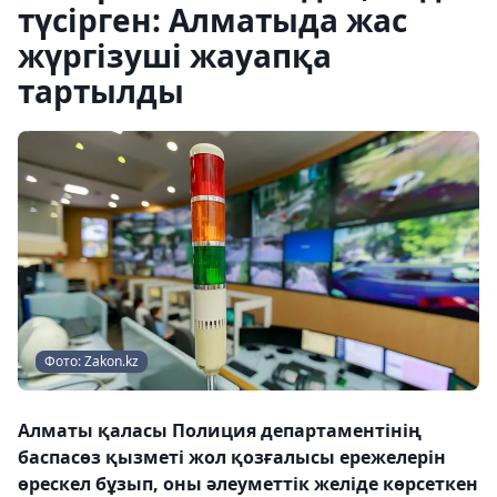
түсірген: Алматыда жас
жүргізуші жауапқа
тартылды
Фото: Zakon.kz
Алматы қаласы Полиция департаментінің
баспасөз қызметі жол қозғалысы ережелерін
өрескел бұзып, оны әлеуметтік желіде көрсеткен