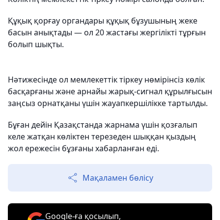
Құқық қорғау органдары құқық бұзушының жеке
басын анықтады — ол 20 жастағы жергілікті тұрғын
болып шықты.
Нәтижесінде ол мемлекеттік тіркеу нөмірінсіз көлік
басқарғаны және арнайы жарық-сигнал құрылғысын
заңсыз орнатқаны үшін жауапкершілікке тартылды.
Бұған дейін Қазақстанда жарнама үшін қозғалып
келе жатқан көліктен терезеден шыққан қыздың
жол ережесін бұзғаны хабарланған еді.
Мақаламен бөлісу
Google-ға қосылып,