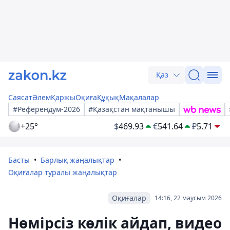
Қаз
Саясат
Әлем
Қаржы
Оқиға
Құқық
Мақалалар
#Референдум-2026
#Қазақстан мақтанышы
+25°
$
469.93
€
541.64
₽
5.71
Басты
Барлық жаңалықтар
Оқиғалар туралы жаңалықтар
Оқиғалар
14:16, 22 маусым 2026
Нөмірсіз көлік айдап, видео