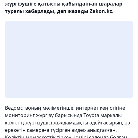
жүргізушіге қатысты қабылданған шаралар
туралы хабарлады, деп жазады Zakon.kz.
Ведомствоның мәліметінше, интернет кеңістігіне
мониторинг жүргізу барысында Toyota маркалы
көліктің жүргізушісі жылдамдықты әдейі асырып, өз
әрекетін камераға түсірген видео анықталған.
Көліктің мемлекеттік тіркеу нөмірі салонда болған.