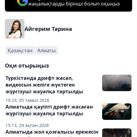
жаңалықтарды бірінші болып оқыңыз
Айгерим Тарина
Қазақстан
Алматы
Оқи отырыңыз
Түркістанда дрифт жасап,
видеосын желіге жүктеген
жүргізуші жауапқа тартылды
19:23, 05 тамыз 2026
Алматыда қауіпті дрифт жасаған
жүргізуші жауапқа тартылды
15:13, 24 ақпан 2026
Алматыда жол қозғалысы ережесін