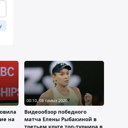
у
00:10, 08 тамыз 2026
новила
Видеообзор победного
ие на
матча Елены Рыбакиной в
третьем круге топ-турнира в