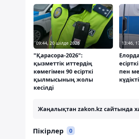
09:44, 20 шілде 2026
13:46, 
"Қарасора-2026":
Елорда
қызметтік иттердің
есіртк
көмегімен 90 есірткі
пен м
қылмысының жолы
күдікт
кесілді
Жаңалықтан zakon.kz сайтында х
Пікірлер
0