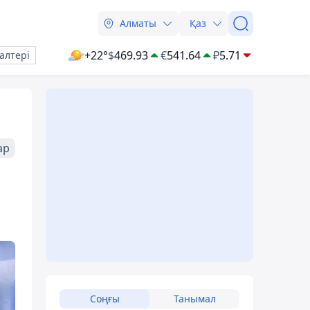
Алматы
Қаз
+22°
$
469.93
€
541.64
₽
5.71
алтері
ар
Соңғы
Танымал