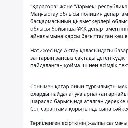
"Қарасора" және "Дәрмек" республик
Маңғыстау облысы полиция департаме
басқармасының қызметкерлері облыс
облысы бойынша ҰҚК департаментінің 
айналымына қарсы бағытталған кешенд
Нәтижесінде Ақтау қаласындағы базарл
заттарын заңсыз сақтады деген күдікті
пайдаланған қойма ішінен өсімдік тект
Сонымен қатар оның тұрғылықты меке
оларды пайдалануға арналған арнайы қ
шаралар барысында аталған дерекке қ
Сот-сараптама қорытындысына сәйкес
Тәркіленген есірткінің жалпы салмағы