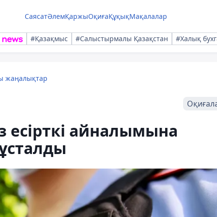
Саясат
Әлем
Қаржы
Оқиға
Құқық
Мақалалар
#Қазақмыс
#Салыстырмалы Қазақстан
#Халық бухг
лы жаңалықтар
Оқиғал
з есірткі айналымына
 ұсталды