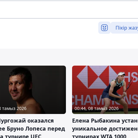
Пікір жаз
08 тамыз 2026
00:44, 08 тамыз 2026
Нургожай оказался
Елена Рыбакина уста
е Бруно Лопеса перед
уникальное достижен
а турнире UFC
турнирах WTA 1000