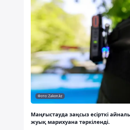
Фото: Zakon.kz
Маңғыстауда заңсыз есірткі айналы
жуық марихуана тәркіленді.