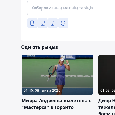
Оқи отырыңыз
01:46, 08 тамыз 2026
01:08, 
Мирра Андреева вылетела с
Дияр 
"Мастерса" в Торонто
тяжеле
боем н