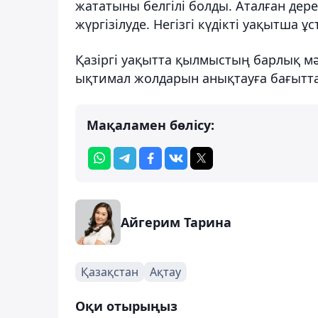
жататыны белгілі болды. Аталған дер
жүргізілуде. Негізгі күдікті уақытша 
Қазіргі уақытта қылмыстың барлық м
ықтимал жолдарын анықтауға бағытта
Мақаламен бөлісу:
Айгерим Тарина
Қазақстан
Ақтау
Оқи отырыңыз