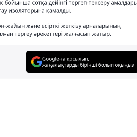
ек бойынша сотқа дейінгі тергеп-тексеру амалдар
ұстау изоляторына қамалды.
ән-жайын және есірткі жеткізу арналарының
лған тергеу әрекеттері жалғасып жатыр.
Google-ға қосылып,
жаңалықтарды бірінші болып оқыңыз