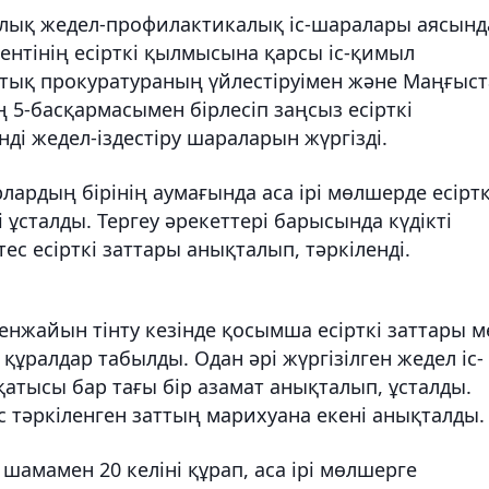
алық жедел-профилактикалық іс-шаралары аясынд
нтінің есірткі қылмысына қарсы іс-қимыл
тық прокуратураның үйлестіруімен және Маңғыст
5-басқармасымен бірлесіп заңсыз есірткі
і жедел-іздестіру шараларын жүргізді.
ардың бірінің аумағында аса ірі мөлшерде есіртк
 ұсталды. Тергеу әрекеттері барысында күдікті
ес есірткі заттары анықталып, тәркіленді.
нжайын тінту кезінде қосымша есірткі заттары м
ұралдар табылды. Одан әрі жүргізілген жедел іс-
атысы бар тағы бір азамат анықталып, ұсталды.
 тәркіленген заттың марихуана екені анықталды.
 шамамен 20 келіні құрап, аса ірі мөлшерге