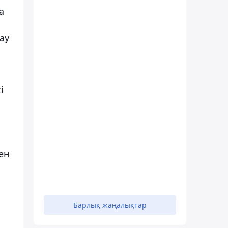
а
ау
і
ен
Барлық жаңалықтар