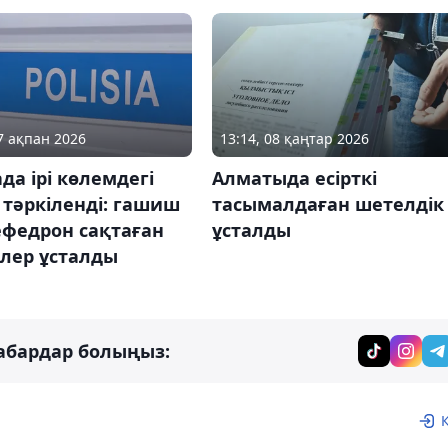
17 ақпан 2026
13:14, 08 қаңтар 2026
да ірі көлемдегі
Алматыда есірткі
і тәркіленді: гашиш
тасымалдаған шетелдік
ефедрон сақтаған
ұсталды
ілер ұсталды
абардар болыңыз: